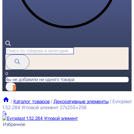
Поиск
товаров
0
Вы не добавили ни одного товара
0
/
Каталог товаров
/
Декоративные элементы
/
Evroplast
1.52.284 Угловой элемент 27x255x256
🔍
Избранное