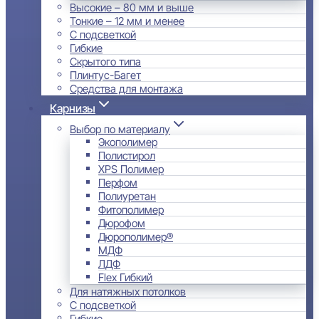
Высокие – 80 мм и выше
Тонкие – 12 мм и менее
С подсветкой
Гибкие
Скрытого типа
Плинтус-Багет
Средства для монтажа
Карнизы
Выбор по материалу
Экополимер
Полистирол
XPS Полимер
Перфом
Полиуретан
Фитополимер
Дюрофом
Дюрополимер®
МДФ
ЛДФ
Flex Гибкий
Для натяжных потолков
С подсветкой
Гибкие