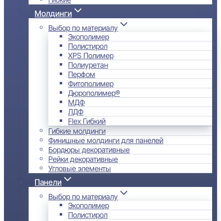
Молдинги
Выбор по материалу
Экополимер
Полистирол
XPS Полимер
Полиуретан
Перфом
Фитополимер
Дюрополимер®
МДФ
ЛДФ
Flex Гибкий
Гибкие молдинги
Финишные молдинги для панелей
Бордюры декоративные
Рейки декоративные
Угловые элементы
Панели
Выбор по материалу
Экополимер
Полистирол