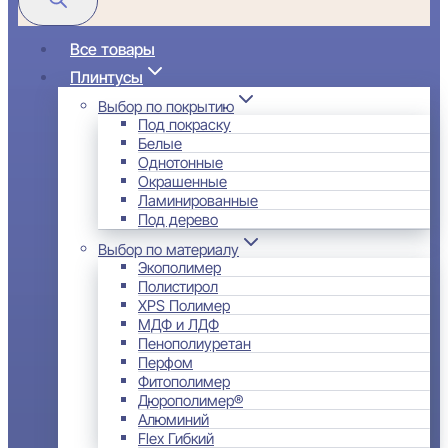
Все товары
Плинтусы
Выбор по покрытию
Под покраску
Белые
Однотонные
Окрашенные
Ламинированные
Под дерево
Выбор по материалу
Экополимер
Полистирол
XPS Полимер
МДФ и ЛДФ
Пенополиуретан
Перфом
Фитополимер
Дюрополимер®
Алюминий
Flex Гибкий