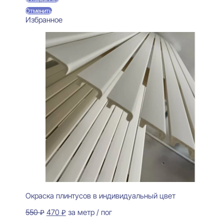
Отменить
Избранное
Окраска плинтусов в индивидуальный цвет
Первоначальная
Текущая
550
₽
470
₽
за метр / пог
цена
цена: