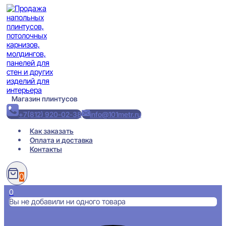
Перейти
к
содержимому
Магазин плинтусов
+7(812) 920-02-38
info@101metr.ru
Как заказать
Оплата и доставка
Контакты
0
0
Вы не добавили ни одного товара