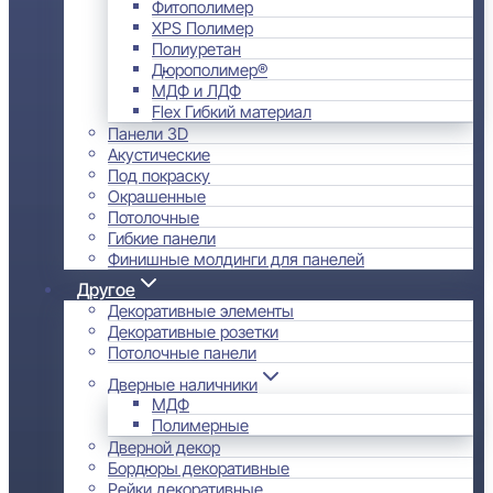
Фитополимер
XPS Полимер
Полиуретан
Дюрополимер®
МДФ и ЛДФ
Flex Гибкий материал
Панели 3D
Акустические
Под покраску
Окрашенные
Потолочные
Гибкие панели
Финишные молдинги для панелей
Другое
Декоративные элементы
Декоративные розетки
Потолочные панели
Дверные наличники
МДФ
Полимерные
Дверной декор
Бордюры декоративные
Рейки декоративные