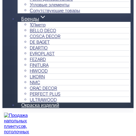
Угловые элементы
Сопутствующие товары
Бренды
101метр
BELLO DECO
COSCA DECOR
DE BAGET
DEARTIO
EVROPLAST
FEZARD
FINITURA
HIWOOD
LIKORN
NMC
ORAC DECOR
PERFECT PLUS
ULTRAWOOD
Окраска изделий