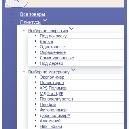
Все товары
Плинтусы
Выбор по покрытию
Под покраску
Белые
Однотонные
Окрашенные
Ламинированные
Под дерево
Выбор по материалу
Экополимер
Полистирол
XPS Полимер
МДФ и ЛДФ
Пенополиуретан
Перфом
Фитополимер
Дюрополимер®
Алюминий
Flex Гибкий