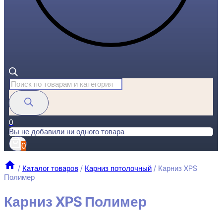
Поиск
товаров
0
Вы не добавили ни одного товара
0
/
Каталог товаров
/
Карниз потолочный
/
Карниз XPS
Полимер
Карниз XPS Полимер