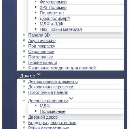
Фитополимер
XPS Полимер
Полиуретан
Дюрополимер®
МДФ и ЛДФ
Flex Гибкий материал
Панели 3D
Акустические
Под покраску
Окрашенные
Потолочные
Гибкие панели
Финишные молдинги для панелей
Другое
Декоративные элементы
Декоративные розетки
Потолочные панели
Дверные наличники
МДФ
Полимерные
Дверной декор
Бордюры декоративные
Рейки декоративные