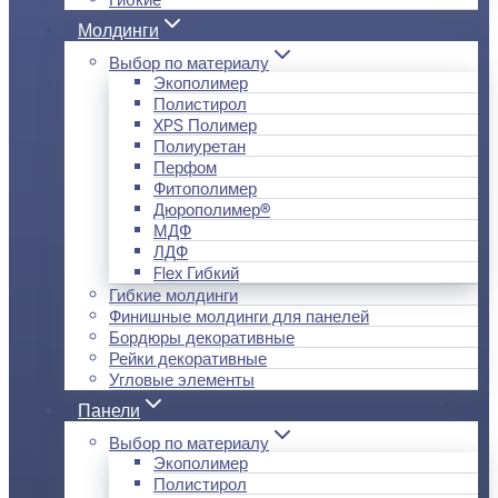
Молдинги
Выбор по материалу
Экополимер
Полистирол
XPS Полимер
Полиуретан
Перфом
Фитополимер
Дюрополимер®
МДФ
ЛДФ
Flex Гибкий
Гибкие молдинги
Финишные молдинги для панелей
Бордюры декоративные
Рейки декоративные
Угловые элементы
Панели
Выбор по материалу
Экополимер
Полистирол