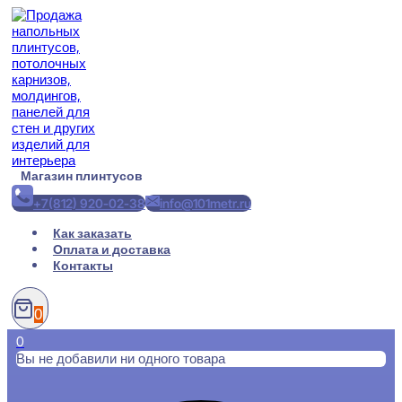
Перейти
к
содержимому
Магазин плинтусов
+7(812) 920-02-38
info@101metr.ru
Как заказать
Оплата и доставка
Контакты
0
0
Вы не добавили ни одного товара