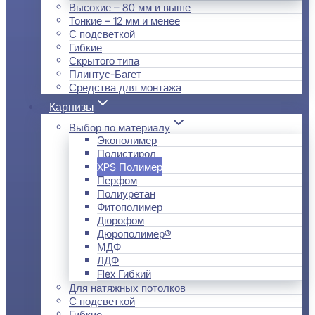
Высокие – 80 мм и выше
Тонкие – 12 мм и менее
С подсветкой
Гибкие
Скрытого типа
Плинтус-Багет
Средства для монтажа
Карнизы
Выбор по материалу
Экополимер
Полистирол
XPS Полимер
Перфом
Полиуретан
Фитополимер
Дюрофом
Дюрополимер®
МДФ
ЛДФ
Flex Гибкий
Для натяжных потолков
С подсветкой
Гибкие