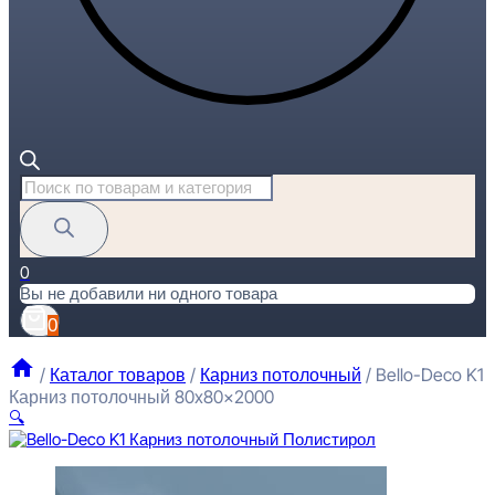
Поиск
товаров
0
Вы не добавили ни одного товара
0
/
Каталог товаров
/
Карниз потолочный
/
Bello-Deco K1
Карниз потолочный 80x80x2000
🔍