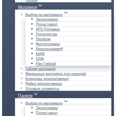
Молдинги
Выбор по материалу
Экополимер
Полистирол
XPS Полимер
Полиуретан
Перфом
Фитополимер
Дюрополимер®
МДФ
ЛДФ
Flex Гибкий
Гибкие молдинги
Финишные молдинги для панелей
Бордюры декоративные
Рейки декоративные
Угловые элементы
Панели
Выбор по материалу
Экополимер
Полистирол