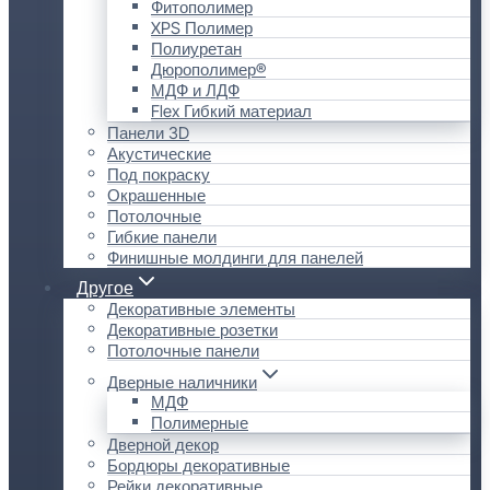
Фитополимер
XPS Полимер
Полиуретан
Дюрополимер®
МДФ и ЛДФ
Flex Гибкий материал
Панели 3D
Акустические
Под покраску
Окрашенные
Потолочные
Гибкие панели
Финишные молдинги для панелей
Другое
Декоративные элементы
Декоративные розетки
Потолочные панели
Дверные наличники
МДФ
Полимерные
Дверной декор
Бордюры декоративные
Рейки декоративные