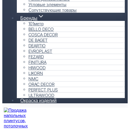
Угловые элементы
Сопутствующие товары
Бренды
101метр
BELLO DECO
COSCA DECOR
DE BAGET
DEARTIO
EVROPLAST
FEZARD
FINITURA
HIWOOD
LIKORN
NMC
ORAC DECOR
PERFECT PLUS
ULTRAWOOD
Окраска изделий