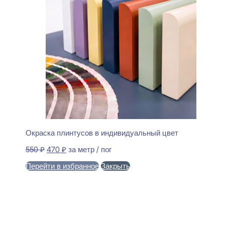
Окраска плинтусов в индивидуальный цвет
Первоначальная
Текущая
550
₽
470
₽
за метр / пог
цена
цена:
Перейти в избранное
Закрыть
составляла
470 ₽.
550 ₽.
В корзину