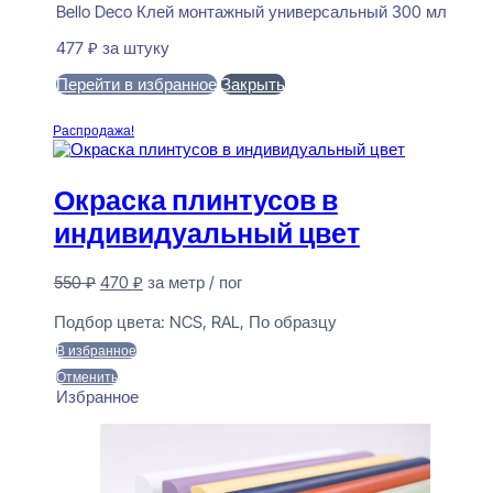
Bello Deco Клей монтажный универсальный 300 мл
477
₽
за штуку
Перейти в избранное
Закрыть
В корзину
Распродажа!
Окраска плинтусов в
индивидуальный цвет
Первоначальная
Текущая
550
₽
470
₽
за метр / пог
цена
цена:
Предзаказ
составляла
470 ₽.
Подбор цвета:
NCS, RAL, По образцу
550 ₽.
В избранное
Отменить
Избранное