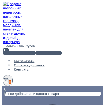
Перейти
к
содержимому
Магазин плинтусов
+7(812) 920-02-38
info@101metr.ru
Как заказать
Оплата и доставка
Контакты
0
0
Вы не добавили ни одного товара