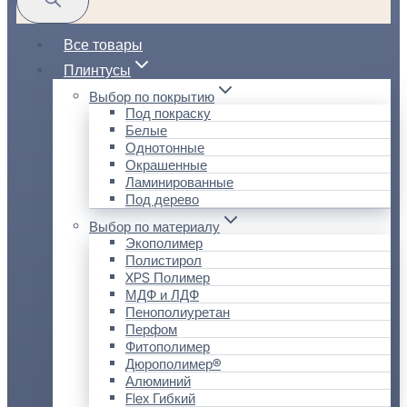
Все товары
Плинтусы
Выбор по покрытию
Под покраску
Белые
Однотонные
Окрашенные
Ламинированные
Под дерево
Выбор по материалу
Экополимер
Полистирол
XPS Полимер
МДФ и ЛДФ
Пенополиуретан
Перфом
Фитополимер
Дюрополимер®
Алюминий
Flex Гибкий