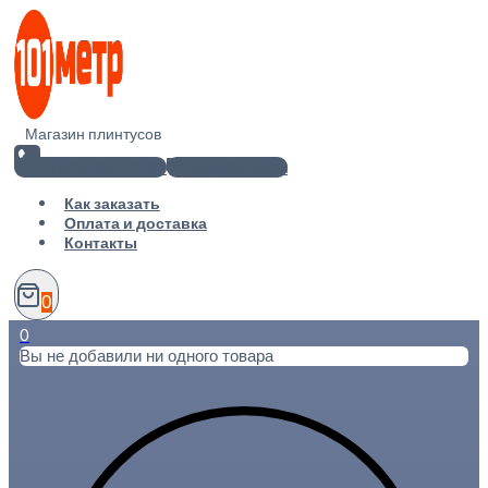
Перейти
к
содержимому
Магазин плинтусов
+7(812) 920-02-38
info@101metr.ru
Как заказать
Оплата и доставка
Контакты
0
0
Вы не добавили ни одного товара