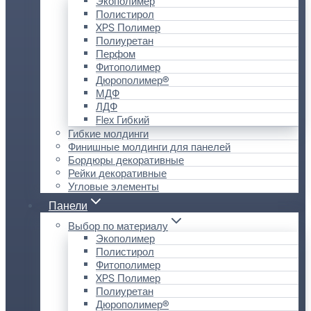
Экополимер
Полистирол
XPS Полимер
Полиуретан
Перфом
Фитополимер
Дюрополимер®
МДФ
ЛДФ
Flex Гибкий
Гибкие молдинги
Финишные молдинги для панелей
Бордюры декоративные
Рейки декоративные
Угловые элементы
Панели
Выбор по материалу
Экополимер
Полистирол
Фитополимер
XPS Полимер
Полиуретан
Дюрополимер®