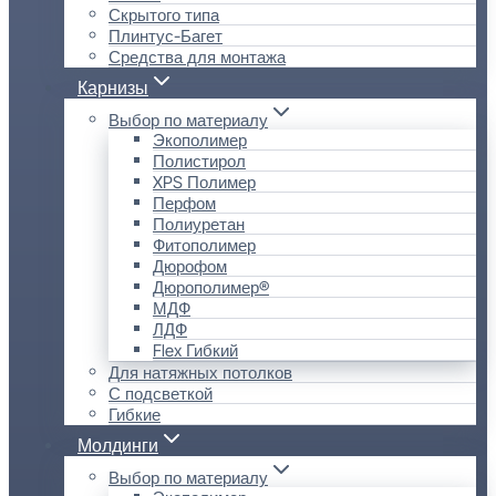
Скрытого типа
Плинтус-Багет
Средства для монтажа
Карнизы
Выбор по материалу
Экополимер
Полистирол
XPS Полимер
Перфом
Полиуретан
Фитополимер
Дюрофом
Дюрополимер®
МДФ
ЛДФ
Flex Гибкий
Для натяжных потолков
С подсветкой
Гибкие
Молдинги
Выбор по материалу