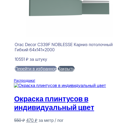
Orac Decor C339F NOBLESSE Карниз потолочный
Гибкий 64x141x2000
10551
₽
за штуку
Перейти в избранное
Закрыть
В корзину
Распродажа!
Окраска плинтусов в
индивидуальный цвет
Первоначальная
Текущая
550
₽
470
₽
за метр / пог
цена
цена:
Предзаказ