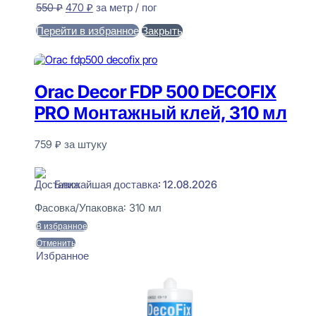
Первоначальная
Текущая
550
₽
470
₽
за метр / пог
цена
цена:
Перейти в избранное
Закрыть
составляла
470 ₽.
550 ₽.
В корзину
Orac Decor FDP 500 DECOFIX
PRO Монтажный клей, 310 мл
759
₽
за штуку
В наличии
Ближайшая доставка: 12.08.2026
Фасовка/Упаковка:
310 мл
В избранное
Отменить
Избранное