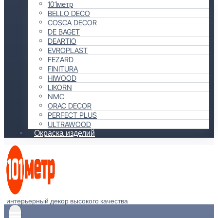
101метр
BELLO DECO
COSCA DECOR
DE BAGET
DEARTIO
EVROPLAST
FEZARD
FINITURA
HIWOOD
LIKORN
NMC
ORAC DECOR
PERFECT PLUS
ULTRAWOOD
Окраска изделий
интерьерный декор высокого качества