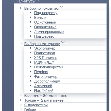
Плинтусы
Выбор по покрытию
Под покраску
Белые
Однотонные
Окрашенные
Ламинированные
Под дерево
Выбор по материалу
Экополимер
Полистирол
XPS Полимер
МДФ и ЛДФ
Пенополиуретан
Перфом
Фитополимер
Дюрополимер®
Алюминий
Flex Гибкий
Высокие – 80 мм и выше
Тонкие – 12 мм и менее
С подсветкой
Гибкие