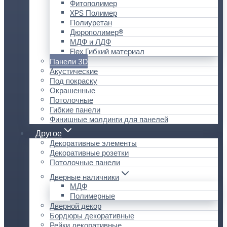
Фитополимер
XPS Полимер
Полиуретан
Дюрополимер®
МДФ и ЛДФ
Flex Гибкий материал
Панели 3D
Акустические
Под покраску
Окрашенные
Потолочные
Гибкие панели
Финишные молдинги для панелей
Другое
Декоративные элементы
Декоративные розетки
Потолочные панели
Дверные наличники
МДФ
Полимерные
Дверной декор
Бордюры декоративные
Рейки декоративные