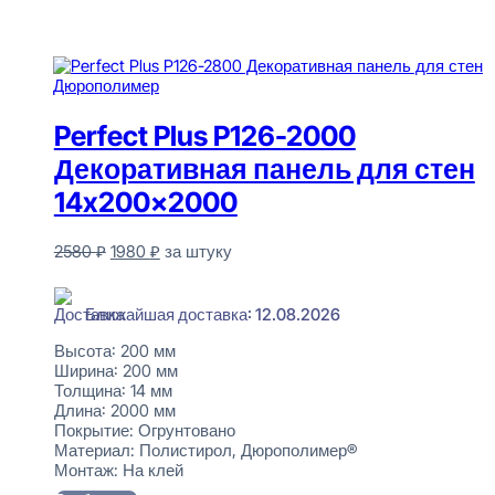
Perfect Plus P126-2000
Декоративная панель для стен
14x200x2000
Первоначальная
Текущая
2580
₽
1980
₽
за штуку
цена
цена:
В наличии
составляла
1980 ₽.
2580 ₽.
Ближайшая доставка: 12.08.2026
Высота:
200 мм
Ширина:
200 мм
Толщина:
14 мм
Длина:
2000 мм
Покрытие:
Огрунтовано
Материал:
Полистирол, Дюрополимер®
Монтаж:
На клей