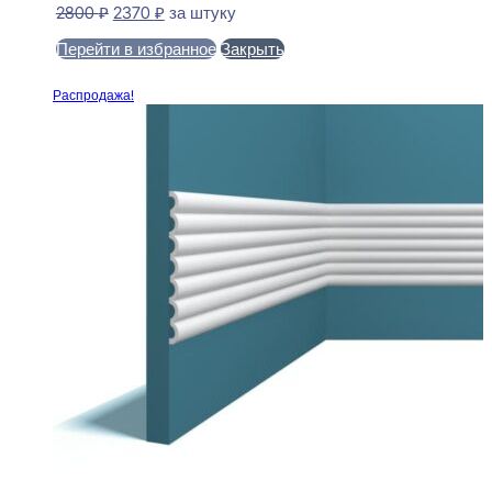
Первоначальная
Текущая
2800
₽
2370
₽
за штуку
цена
цена:
Перейти в избранное
Закрыть
составляла
2370 ₽.
2800 ₽.
В корзину
Распродажа!