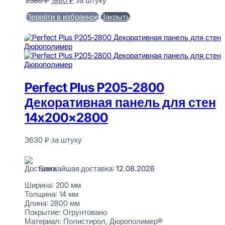
2580
₽
1980
₽
за штуку
цена
цена:
Перейти в избранное
Закрыть
составляла
1980 ₽.
2580 ₽.
В корзину
Perfect Plus P205-2800
Декоративная панель для стен
14x200x2800
3630
₽
за штуку
В наличии
Ближайшая доставка: 12.08.2026
Ширина:
200 мм
Толщина:
14 мм
Длина:
2800 мм
Покрытие:
Огрунтовано
Материал:
Полистирол, Дюрополимер®