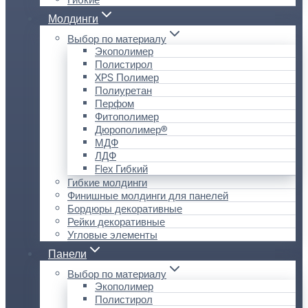
Молдинги
Выбор по материалу
Экополимер
Полистирол
XPS Полимер
Полиуретан
Перфом
Фитополимер
Дюрополимер®
МДФ
ЛДФ
Flex Гибкий
Гибкие молдинги
Финишные молдинги для панелей
Бордюры декоративные
Рейки декоративные
Угловые элементы
Панели
Выбор по материалу
Экополимер
Полистирол