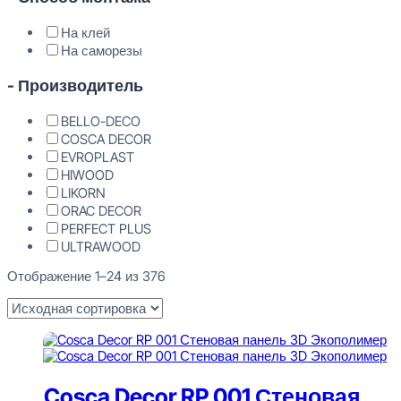
На клей
На саморезы
- Производитель
BELLO-DECO
COSCA DECOR
EVROPLAST
HIWOOD
LIKORN
ORAC DECOR
PERFECT PLUS
ULTRAWOOD
Отображение 1–24 из 376
Cosca Decor RP 001 Стеновая