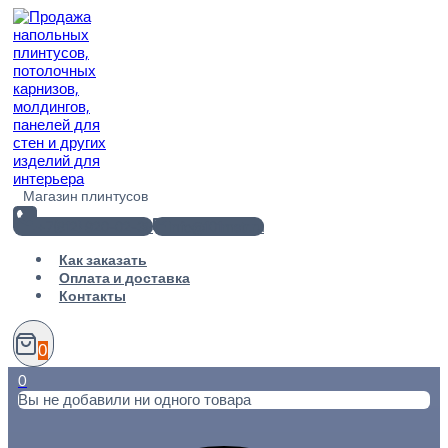
Перейти
к
содержимому
Магазин плинтусов
+7(812) 920-02-38
info@101metr.ru
Как заказать
Оплата и доставка
Контакты
0
0
Вы не добавили ни одного товара