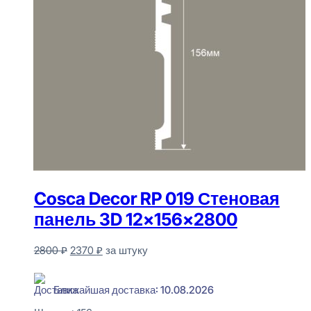
Cosca Decor RP 019 Стеновая
панель 3D 12x156x2800
Первоначальная
Текущая
2800
₽
2370
₽
за штуку
цена
цена:
В наличии
составляла
2370 ₽.
2800 ₽.
Ближайшая доставка: 10.08.2026