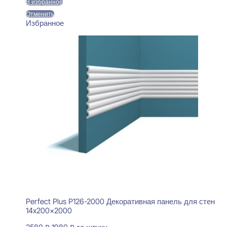
В избранное
Отменить
Избранное
Perfect Plus P126-2000 Декоративная панель для стен
14x200x2000
Первоначальная
Текущая