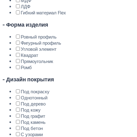
МДФ
ЛДФ
Гибкий материал Flex
- Форма изделия
Ровный профиль
Фигурный профиль
Угловой элемент
Квадрат
Прямоугольник
Ромб
- Дизайн покрытия
Под покраску
Однотонный
Под дерево
Под кожу
Под графит
Под камень
Под бетон
С узорами