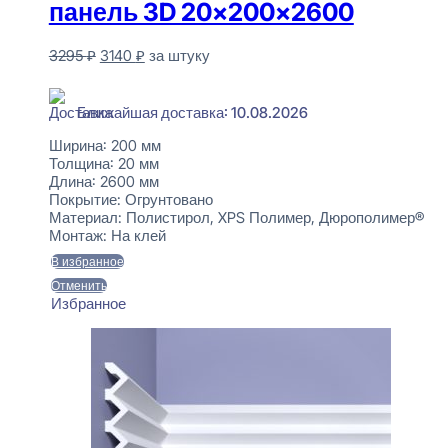
панель 3D 20x200x2600
Первоначальная
Текущая
3295
₽
3140
₽
за штуку
цена
цена:
В наличии
составляла
3140 ₽.
3295 ₽.
Ближайшая доставка: 10.08.2026
Ширина:
200 мм
Толщина:
20 мм
Длина:
2600 мм
Покрытие:
Огрунтовано
Материал:
Полистирол, XPS Полимер, Дюрополимер®
Монтаж:
На клей
В избранное
Отменить
Избранное