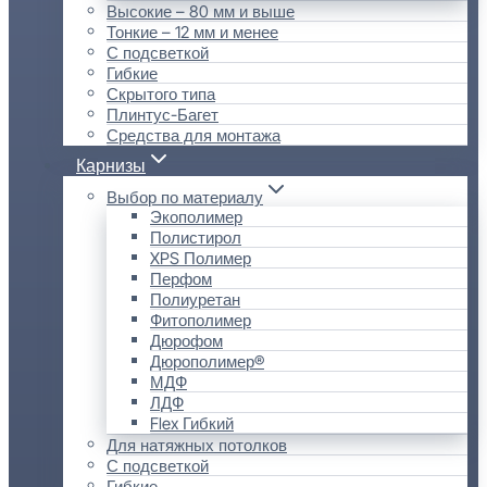
Высокие – 80 мм и выше
Тонкие – 12 мм и менее
С подсветкой
Гибкие
Скрытого типа
Плинтус-Багет
Средства для монтажа
Карнизы
Выбор по материалу
Экополимер
Полистирол
XPS Полимер
Перфом
Полиуретан
Фитополимер
Дюрофом
Дюрополимер®
МДФ
ЛДФ
Flex Гибкий
Для натяжных потолков
С подсветкой
Гибкие