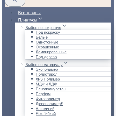
Все товары
Плинтусы
Выбор по покрытию
Под покраску
Белые
Однотонные
Окрашенные
Ламинированные
Под дерево
Выбор по материалу
Экополимер
Полистирол
XPS Полимер
МДФ и ЛДФ
Пенополиуретан
Перфом
Фитополимер
Дюрополимер®
Алюминий
Flex Гибкий