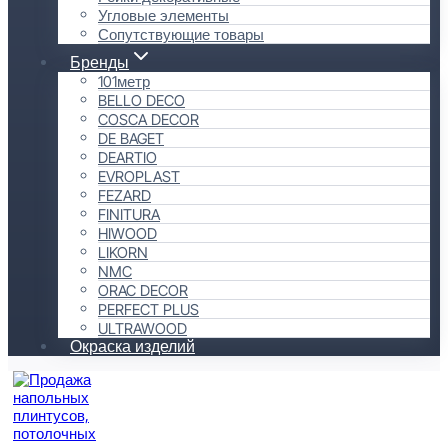
Угловые элементы
Сопутствующие товары
Бренды
101метр
BELLO DECO
COSCA DECOR
DE BAGET
DEARTIO
EVROPLAST
FEZARD
FINITURA
HIWOOD
LIKORN
NMC
ORAC DECOR
PERFECT PLUS
ULTRAWOOD
Окраска изделий