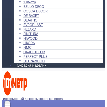
101метр
BELLO DECO
COSCA DECOR
DE BAGET
DEARTIO
EVROPLAST
FEZARD
FINITURA
HIWOOD
LIKORN
NMC
ORAC DECOR
PERFECT PLUS
ULTRAWOOD
Окраска изделий
интерьерный декор высокого качества