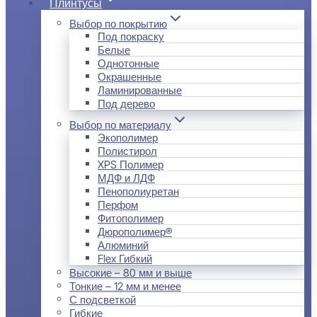
Плинтусы
Выбор по покрытию
Под покраску
Белые
Однотонные
Окрашенные
Ламинированные
Под дерево
Выбор по материалу
Экополимер
Полистирол
XPS Полимер
МДФ и ЛДФ
Пенополиуретан
Перфом
Фитополимер
Дюрополимер®
Алюминий
Flex Гибкий
Высокие – 80 мм и выше
Тонкие – 12 мм и менее
С подсветкой
Гибкие