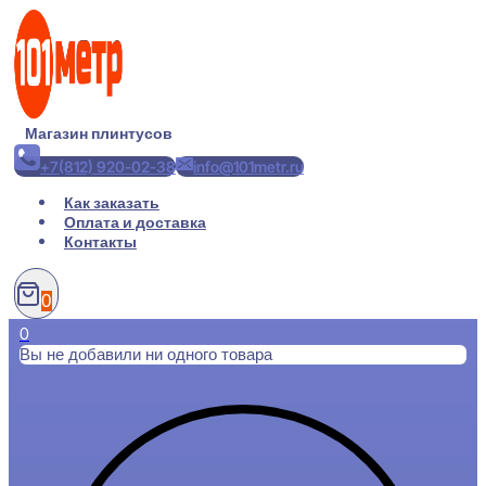
Перейти
к
содержимому
Магазин плинтусов
+7(812) 920-02-38
info@101metr.ru
Как заказать
Оплата и доставка
Контакты
0
0
Вы не добавили ни одного товара