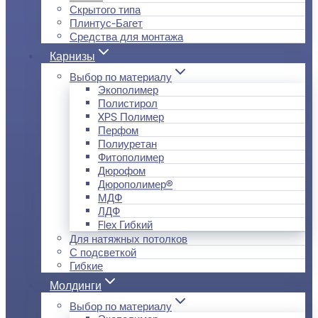
Скрытого типа
Плинтус-Багет
Средства для монтажа
Карнизы
Выбор по материалу
Экополимер
Полистирол
XPS Полимер
Перфом
Полиуретан
Фитополимер
Дюрофом
Дюрополимер®
МДФ
ЛДФ
Flex Гибкий
Для натяжных потолков
С подсветкой
Гибкие
Молдинги
Выбор по материалу