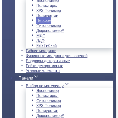
Экополимер
Полистирол
XPS Полимер
Полиуретан
Перфом
Фитополимер
Дюрополимер®
МДФ
ЛДФ
Flex Гибкий
Гибкие молдинги
Финишные молдинги для панелей
Бордюры декоративные
Рейки декоративные
Угловые элементы
Панели
Выбор по материалу
Экополимер
Полистирол
Фитополимер
XPS Полимер
Полиуретан
Дюрополимер®