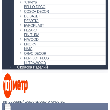
101метр
BELLO DECO
COSCA DECOR
DE BAGET
DEARTIO
EVROPLAST
FEZARD
FINITURA
HIWOOD
LIKORN
NMC
ORAC DECOR
PERFECT PLUS
ULTRAWOOD
Окраска изделий
интерьерный декор высокого качества