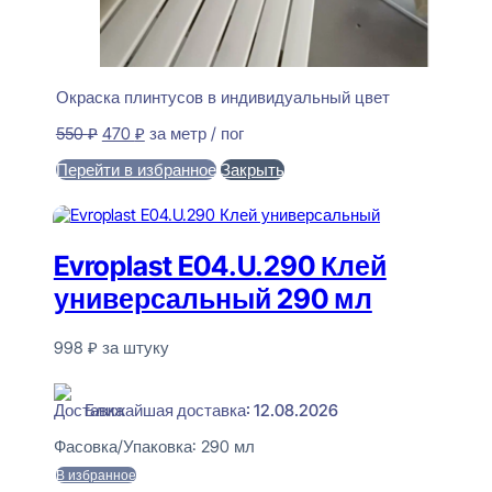
Окраска плинтусов в индивидуальный цвет
Первоначальная
Текущая
550
₽
470
₽
за метр / пог
цена
цена:
Перейти в избранное
Закрыть
составляла
470 ₽.
550 ₽.
В корзину
Evroplast E04.U.290 Клей
универсальный 290 мл
998
₽
за штуку
В наличии
Ближайшая доставка: 12.08.2026
Фасовка/Упаковка:
290 мл
В избранное