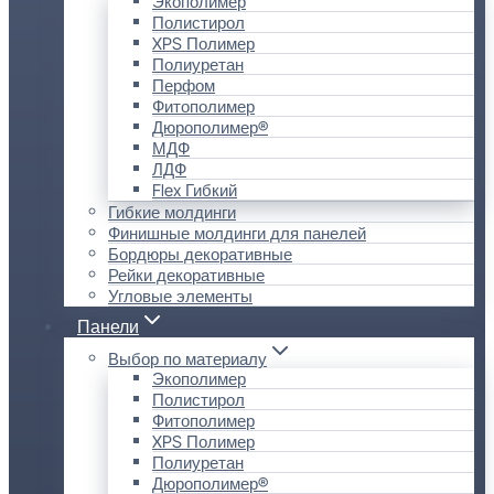
Экополимер
Полистирол
XPS Полимер
Полиуретан
Перфом
Фитополимер
Дюрополимер®
МДФ
ЛДФ
Flex Гибкий
Гибкие молдинги
Финишные молдинги для панелей
Бордюры декоративные
Рейки декоративные
Угловые элементы
Панели
Выбор по материалу
Экополимер
Полистирол
Фитополимер
XPS Полимер
Полиуретан
Дюрополимер®