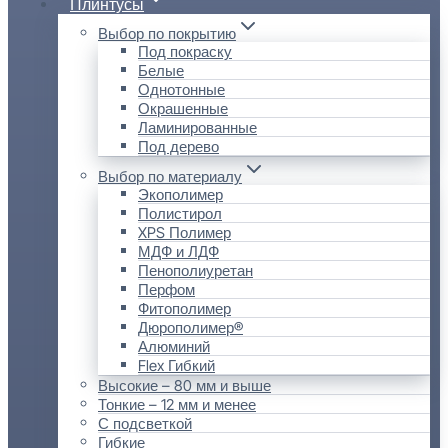
Плинтусы
Выбор по покрытию
Под покраску
Белые
Однотонные
Окрашенные
Ламинированные
Под дерево
Выбор по материалу
Экополимер
Полистирол
XPS Полимер
МДФ и ЛДФ
Пенополиуретан
Перфом
Фитополимер
Дюрополимер®
Алюминий
Flex Гибкий
Высокие – 80 мм и выше
Тонкие – 12 мм и менее
С подсветкой
Гибкие