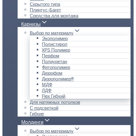
Скрытого типа
Плинтус-Багет
Средства для монтажа
Карнизы
Выбор по материалу
Экополимер
Полистирол
XPS Полимер
Перфом
Полиуретан
Фитополимер
Дюрофом
Дюрополимер®
МДФ
ЛДФ
Flex Гибкий
Для натяжных потолков
С подсветкой
Гибкие
Молдинги
Выбор по материалу