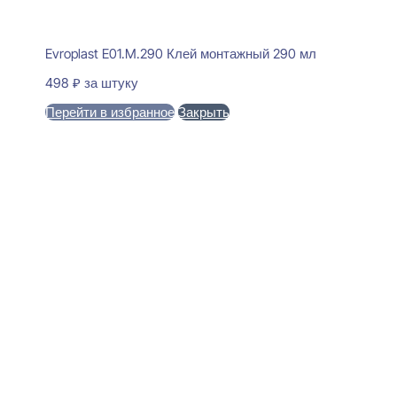
Evroplast E01.M.290 Клей монтажный 290 мл
498
₽
за штуку
Перейти в избранное
Закрыть
В корзину
Evroplast 6.51.702 Молдинг
декоративный 13x40x2000
520
₽
за штуку
В наличии
Ближайшая доставка: 12.08.2026