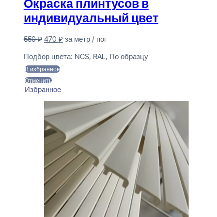
Окраска плинтусов в
индивидуальный цвет
Первоначальная
Текущая
550
₽
470
₽
за метр / пог
цена
цена:
Предзаказ
составляла
470 ₽.
Подбор цвета:
NCS, RAL, По образцу
550 ₽.
В избранное
Отменить
Избранное