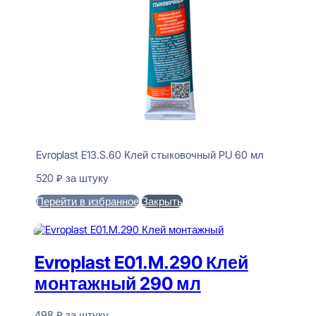
Evroplast E13.S.60 Клей стыковочный PU 60 мл
520
₽
за штуку
Перейти в избранное
Закрыть
В корзину
Evroplast E01.M.290 Клей
монтажный 290 мл
498
₽
за штуку