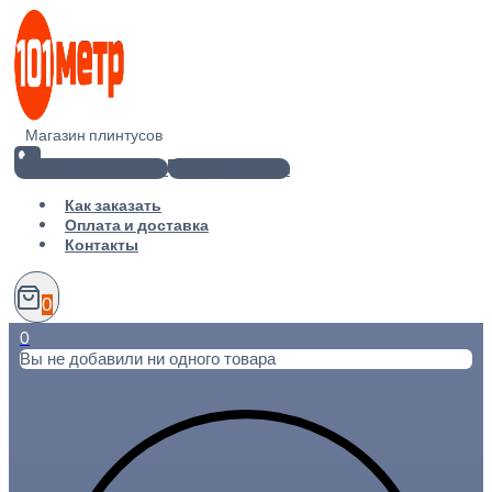
Перейти
к
содержимому
Магазин плинтусов
+7(812) 920-02-38
info@101metr.ru
Как заказать
Оплата и доставка
Контакты
0
0
Вы не добавили ни одного товара