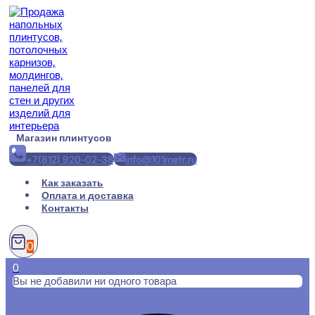
Перейти
к
содержимому
Магазин плинтусов
+7(812) 920-02-38
info@101metr.ru
Как заказать
Оплата и доставка
Контакты
0
0
Вы не добавили ни одного товара