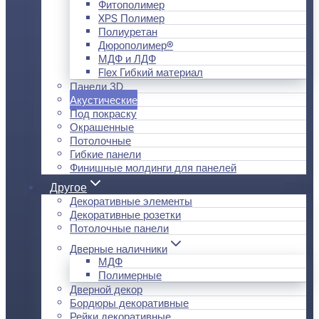
Фитополимер
XPS Полимер
Полиуретан
Дюрополимер®
МДФ и ЛДФ
Flex Гибкий материал
Панели 3D
Акустические
Под покраску
Окрашенные
Потолочные
Гибкие панели
Финишные молдинги для панелей
Другое
Декоративные элементы
Декоративные розетки
Потолочные панели
Дверные наличники
МДФ
Полимерные
Дверной декор
Бордюры декоративные
Рейки декоративные