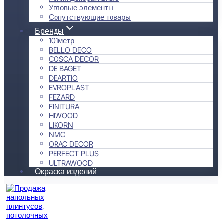
Угловые элементы
Сопутствующие товары
Бренды
101метр
BELLO DECO
COSCA DECOR
DE BAGET
DEARTIO
EVROPLAST
FEZARD
FINITURA
HIWOOD
LIKORN
NMC
ORAC DECOR
PERFECT PLUS
ULTRAWOOD
Окраска изделий