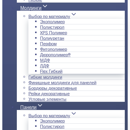
Молдинги
Выбор по материалу
Экополимер
Полистирол
XPS Полимер
Полиуретан
Перфом
Фитополимер
Дюрополимер®
МДФ
ЛДФ
Flex Гибкий
Гибкие молдинги
Финишные молдинги для панелей
Бордюры декоративные
Рейки декоративные
Угловые элементы
Панели
Выбор по материалу
Экополимер
Полистирол