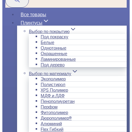
Все товары
Плинтусы
Выбор по покрытию
Под покраску
Белые
Однотонные
Окрашенные
Ламинированные
Под дерево
Выбор по материалу
Экополимер
Полистирол
XPS Полимер
МДФ и ЛДФ
Пенополиуретан
Перфом
Фитополимер
Дюрополимер®
Алюминий
Flex Гибкий