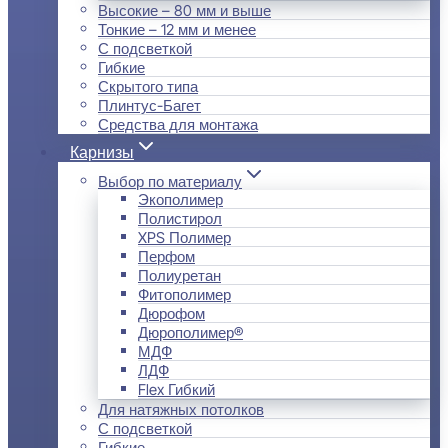
Высокие – 80 мм и выше
Тонкие – 12 мм и менее
С подсветкой
Гибкие
Скрытого типа
Плинтус-Багет
Средства для монтажа
Карнизы
Выбор по материалу
Экополимер
Полистирол
XPS Полимер
Перфом
Полиуретан
Фитополимер
Дюрофом
Дюрополимер®
МДФ
ЛДФ
Flex Гибкий
Для натяжных потолков
С подсветкой
Гибкие