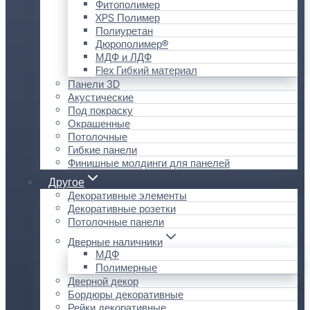
Фитополимер
XPS Полимер
Полиуретан
Дюрополимер®
МДФ и ЛДФ
Flex Гибкий материал
Панели 3D
Акустические
Под покраску
Окрашенные
Потолочные
Гибкие панели
Финишные молдинги для панелей
Другое
Декоративные элементы
Декоративные розетки
Потолочные панели
Дверные наличники
МДФ
Полимерные
Дверной декор
Бордюры декоративные
Рейки декоративные