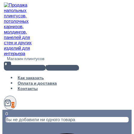
Перейти
к
содержимому
Магазин плинтусов
+7(812) 920-02-38
info@101metr.ru
Как заказать
Оплата и доставка
Контакты
0
0
Вы не добавили ни одного товара