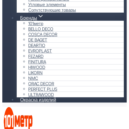
Угловые элементы
Сопутствующие товары
Бренды
101метр
BELLO DECO
COSCA DECOR
DE BAGET
DEARTIO
EVROPLAST
FEZARD
FINITURA
HIWOOD
LIKORN
NMC
ORAC DECOR
PERFECT PLUS
ULTRAWOOD
Окраска изделий