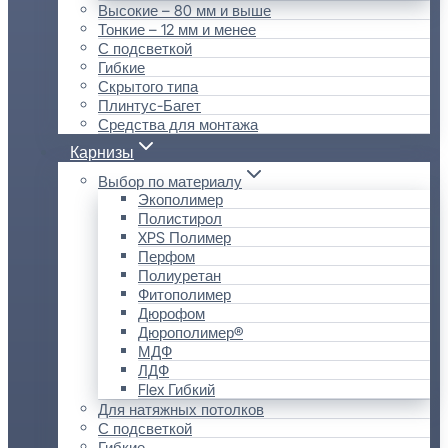
Высокие – 80 мм и выше
Тонкие – 12 мм и менее
С подсветкой
Гибкие
Скрытого типа
Плинтус-Багет
Средства для монтажа
Карнизы
Выбор по материалу
Экополимер
Полистирол
XPS Полимер
Перфом
Полиуретан
Фитополимер
Дюрофом
Дюрополимер®
МДФ
ЛДФ
Flex Гибкий
Для натяжных потолков
С подсветкой
Гибкие