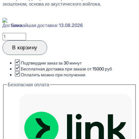
экошпоном, основа из акустического войлока.
Ближайшая доставка: 13.08.2026
Количество
товара
Cosca
В корзину
Decor
Дуб
Медный
Подтвердим заказ за 30 минут
Акустическая
Бесплатная доставка при заказе от 15000 руб
панель
Оплатить можно при получении
для
Безопасная оплата
стен
19x600x1200