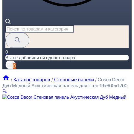
Поиск
товаров
0
Вы не добавили ни одного товара
0
/
Каталог товаров
/
Стеновые панели
/
Cosca Decor
Дуб Медный Акустическая панель для стен 19x600x1200
🔍