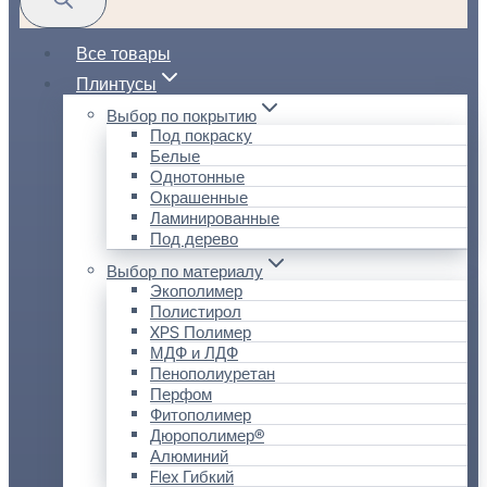
Все товары
Плинтусы
Выбор по покрытию
Под покраску
Белые
Однотонные
Окрашенные
Ламинированные
Под дерево
Выбор по материалу
Экополимер
Полистирол
XPS Полимер
МДФ и ЛДФ
Пенополиуретан
Перфом
Фитополимер
Дюрополимер®
Алюминий
Flex Гибкий