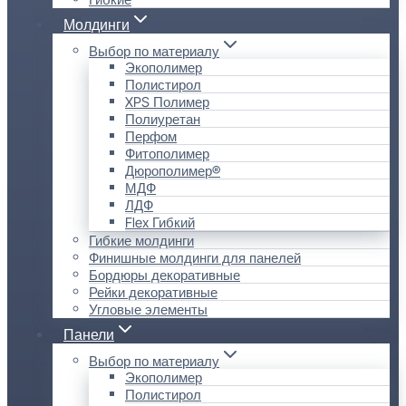
Молдинги
Выбор по материалу
Экополимер
Полистирол
XPS Полимер
Полиуретан
Перфом
Фитополимер
Дюрополимер®
МДФ
ЛДФ
Flex Гибкий
Гибкие молдинги
Финишные молдинги для панелей
Бордюры декоративные
Рейки декоративные
Угловые элементы
Панели
Выбор по материалу
Экополимер
Полистирол