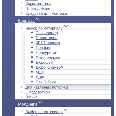
Скрытого типа
Плинтус-Багет
Средства для монтажа
Карнизы
Выбор по материалу
Экополимер
Полистирол
XPS Полимер
Перфом
Полиуретан
Фитополимер
Дюрофом
Дюрополимер®
МДФ
ЛДФ
Flex Гибкий
Для натяжных потолков
С подсветкой
Гибкие
Молдинги
Выбор по материалу