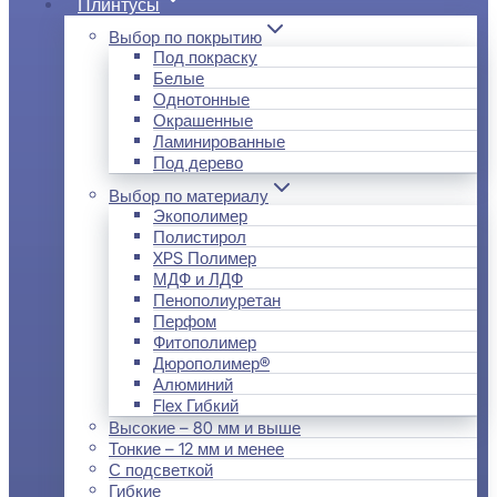
Плинтусы
Выбор по покрытию
Под покраску
Белые
Однотонные
Окрашенные
Ламинированные
Под дерево
Выбор по материалу
Экополимер
Полистирол
XPS Полимер
МДФ и ЛДФ
Пенополиуретан
Перфом
Фитополимер
Дюрополимер®
Алюминий
Flex Гибкий
Высокие – 80 мм и выше
Тонкие – 12 мм и менее
С подсветкой
Гибкие