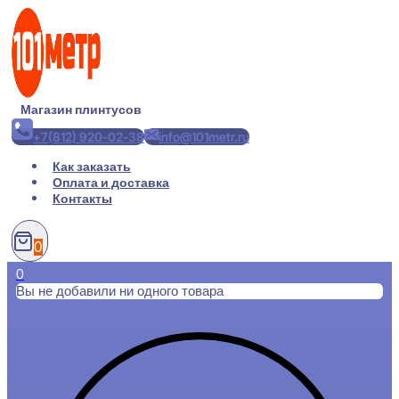
Перейти
к
содержимому
Магазин плинтусов
+7(812) 920-02-38
info@101metr.ru
Как заказать
Оплата и доставка
Контакты
0
0
Вы не добавили ни одного товара