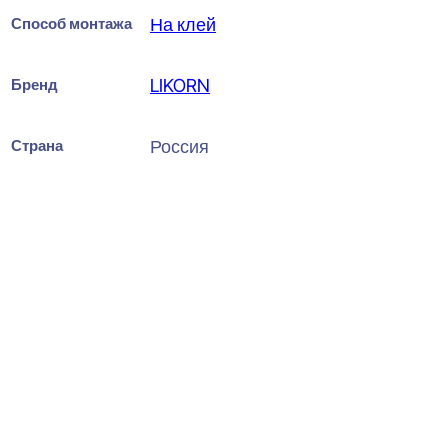
Способ монтажа
На клей
Бренд
LIKORN
Страна
Россия
Ultrawood UW 1218 i Стеновая
панель 18x240x2000
3699
₽
за штуку
В наличии