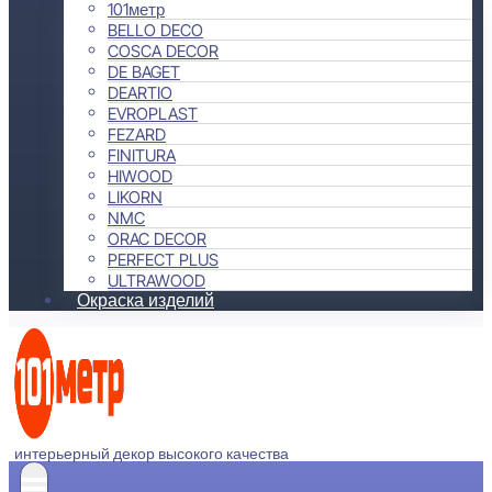
101метр
BELLO DECO
COSCA DECOR
DE BAGET
DEARTIO
EVROPLAST
FEZARD
FINITURA
HIWOOD
LIKORN
NMC
ORAC DECOR
PERFECT PLUS
ULTRAWOOD
Окраска изделий
интерьерный декор высокого качества