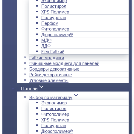
Экополимер
Полистирол
XPS Полимер
Полиуретан
Перфом
Фитополимер
Дюрополимер®
МДФ
ЛДФ
Flex Гибкий
Гибкие молдинги
Финишные молдинги для панелей
Бордюры декоративные
Рейки декоративные
Угловые элементы
Панели
Выбор по материалу
Экополимер
Полистирол
Фитополимер
XPS Полимер
Полиуретан
Дюрополимер®