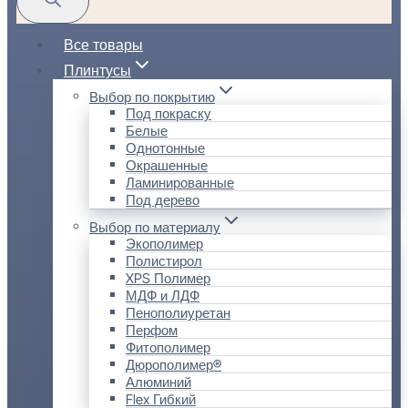
Все товары
Плинтусы
Выбор по покрытию
Под покраску
Белые
Однотонные
Окрашенные
Ламинированные
Под дерево
Выбор по материалу
Экополимер
Полистирол
XPS Полимер
МДФ и ЛДФ
Пенополиуретан
Перфом
Фитополимер
Дюрополимер®
Алюминий
Flex Гибкий