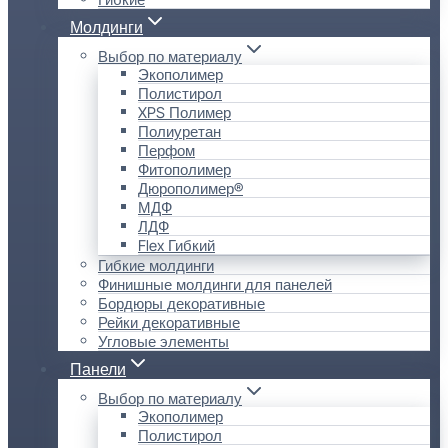
Молдинги
Выбор по материалу
Экополимер
Полистирол
XPS Полимер
Полиуретан
Перфом
Фитополимер
Дюрополимер®
МДФ
ЛДФ
Flex Гибкий
Гибкие молдинги
Финишные молдинги для панелей
Бордюры декоративные
Рейки декоративные
Угловые элементы
Панели
Выбор по материалу
Экополимер
Полистирол