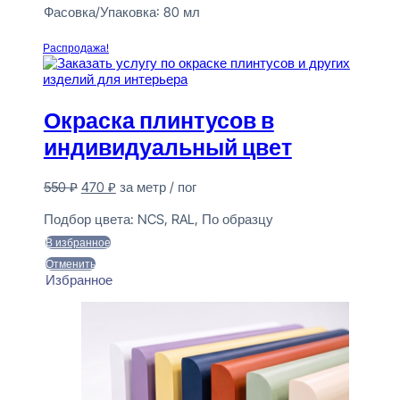
Фасовка/Упаковка:
80 мл
Читать далее
Распродажа!
Окраска плинтусов в
индивидуальный цвет
Первоначальная
Текущая
550
₽
470
₽
за метр / пог
цена
цена:
Предзаказ
составляла
470 ₽.
Подбор цвета:
NCS, RAL, По образцу
550 ₽.
В избранное
Отменить
Избранное