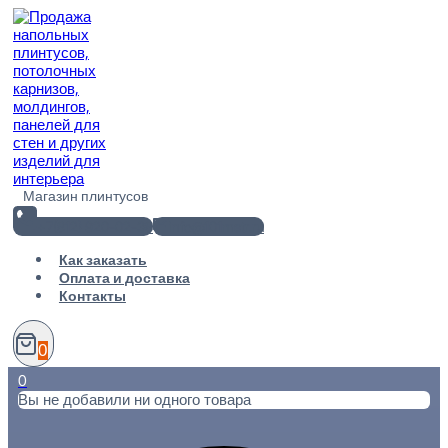
Перейти
к
содержимому
Магазин плинтусов
+7(812) 920-02-38
info@101metr.ru
Как заказать
Оплата и доставка
Контакты
0
0
Вы не добавили ни одного товара