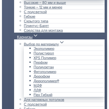
Высокие – 80 мм и выше
Тонкие – 12 мм и менее
С подсветкой
Гибкие
Скрытого типа
Плинтус-Багет
Средства для монтажа
Карнизы
Выбор по материалу
Экополимер
Полистирол
XPS Полимер
Перфом
Полиуретан
Фитополимер
Дюрофом
Дюрополимер®
МДФ
ЛДФ
Flex Гибкий
Для натяжных потолков
С подсветкой
Гибкие