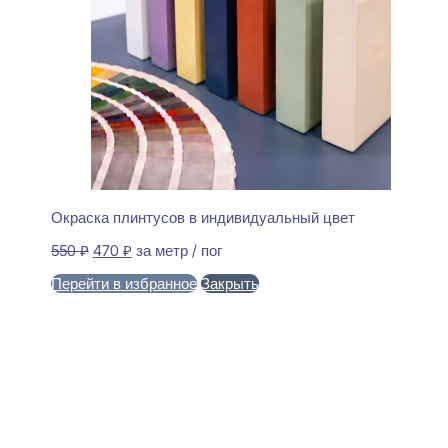
Окраска плинтусов в индивидуальный цвет
Первоначальная
Текущая
550
₽
470
₽
за метр / пог
цена
цена:
Перейти в избранное
Закрыть
составляла
470 ₽.
550 ₽.
В корзину