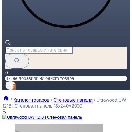
Поиск
товаров
0
Вы не добавили ни одного товара
0
/
Каталог товаров
/
Стеновые панели
/
Ultrawood UW
1218 i Стеновая панель 18x240x2000
🔍