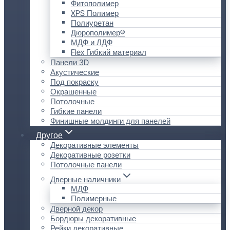
Фитополимер
XPS Полимер
Полиуретан
Дюрополимер®
МДФ и ЛДФ
Flex Гибкий материал
Панели 3D
Акустические
Под покраску
Окрашенные
Потолочные
Гибкие панели
Финишные молдинги для панелей
Другое
Декоративные элементы
Декоративные розетки
Потолочные панели
Дверные наличники
МДФ
Полимерные
Дверной декор
Бордюры декоративные
Рейки декоративные