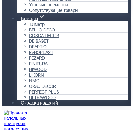
Угловые элементы
Сопутствующие товары
Бренды
101метр
BELLO DECO
COSCA DECOR
DE BAGET
DEARTIO
EVROPLAST
FEZARD
FINITURA
HIWOOD
LIKORN
NMC
ORAC DECOR
PERFECT PLUS
ULTRAWOOD
Окраска изделий