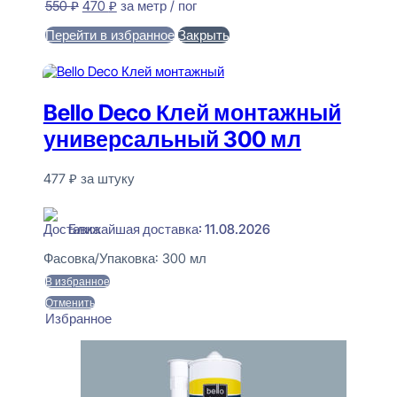
Первоначальная
Текущая
550
₽
470
₽
за метр / пог
цена
цена:
Перейти в избранное
Закрыть
составляла
470 ₽.
550 ₽.
В корзину
Bello Deco Клей монтажный
универсальный 300 мл
477
₽
за штуку
В наличии
Ближайшая доставка: 11.08.2026
Фасовка/Упаковка:
300 мл
В избранное
Отменить
Избранное