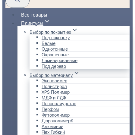
Все товары
Плинтусы
Выбор по покрытию
Под покраску
Белые
Однотонные
Окрашенные
Ламинированные
Под дерево
Выбор по материалу
Экополимер
Полистирол
XPS Полимер
МДФ и ЛДФ
Пенополиуретан
Перфом
Фитополимер
Дюрополимер®
Алюминий
Flex Гибкий