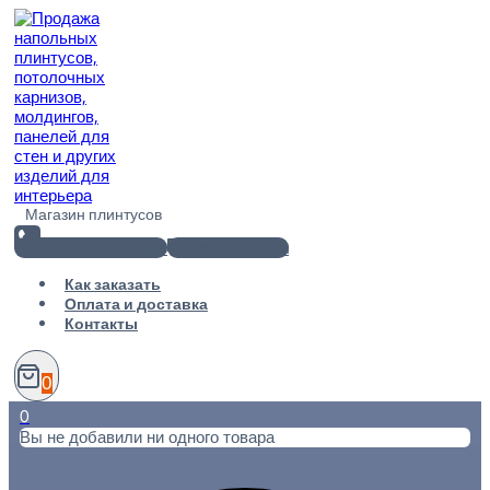
Перейти
к
содержимому
Магазин плинтусов
+7(812) 920-02-38
info@101metr.ru
Как заказать
Оплата и доставка
Контакты
0
0
Вы не добавили ни одного товара