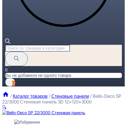
Поиск
товаров
0
Вы не добавили ни одного товара
0
/
Каталог товаров
/
Стеновые панели
/
Bello-Deco SP
22/3000 Стеновая панель 3D 12x120x3000
🔍