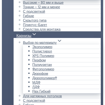
Высокие – 80 мм и выше
Тонкие – 12 мм и менее
С подсветкой
Гибкие
Скрытого типа
Плинтус-Багет
Средства для монтажа
Карнизы
Выбор по материалу
Экополимер
Полистирол
XPS Полимер
Перфом
Полиуретан
Фитополимер
Дюрофом
Дюрополимер®
МДФ
ЛДФ
Flex Гибкий
Для натяжных потолков
С подсветкой
Гибкие