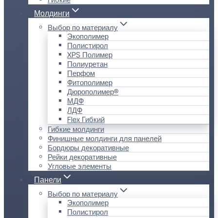
Молдинги
Выбор по материалу
Экополимер
Полистирол
XPS Полимер
Полиуретан
Перфом
Фитополимер
Дюрополимер®
МДФ
ЛДФ
Flex Гибкий
Гибкие молдинги
Финишные молдинги для панелей
Бордюры декоративные
Рейки декоративные
Угловые элементы
Панели
Выбор по материалу
Экополимер
Полистирол