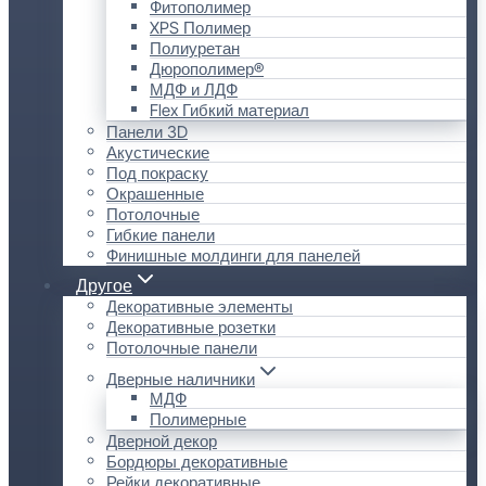
Фитополимер
XPS Полимер
Полиуретан
Дюрополимер®
МДФ и ЛДФ
Flex Гибкий материал
Панели 3D
Акустические
Под покраску
Окрашенные
Потолочные
Гибкие панели
Финишные молдинги для панелей
Другое
Декоративные элементы
Декоративные розетки
Потолочные панели
Дверные наличники
МДФ
Полимерные
Дверной декор
Бордюры декоративные
Рейки декоративные