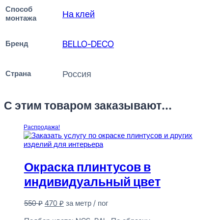
Способ
На клей
монтажа
Бренд
BELLO-DECO
Страна
Россия
С этим товаром заказывают...
Распродажа!
Окраска плинтусов в
индивидуальный цвет
Первоначальная
Текущая
550
₽
470
₽
за метр / пог
цена
цена:
Предзаказ