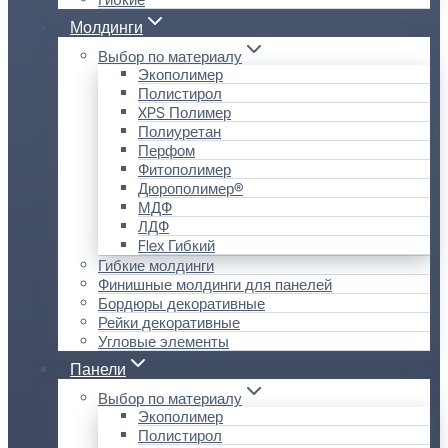
Молдинги
Выбор по материалу
Экополимер
Полистирол
XPS Полимер
Полиуретан
Перфом
Фитополимер
Дюрополимер®
МДФ
ЛДФ
Flex Гибкий
Гибкие молдинги
Финишные молдинги для панелей
Бордюры декоративные
Рейки декоративные
Угловые элементы
Панели
Выбор по материалу
Экополимер
Полистирол