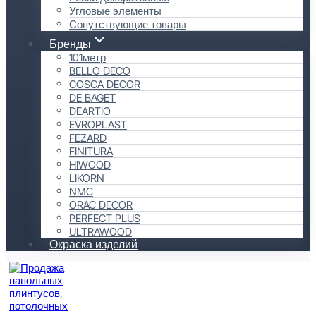
Угловые элементы
Сопутствующие товары
Бренды
101метр
BELLO DECO
COSCA DECOR
DE BAGET
DEARTIO
EVROPLAST
FEZARD
FINITURA
HIWOOD
LIKORN
NMC
ORAC DECOR
PERFECT PLUS
ULTRAWOOD
Окраска изделий