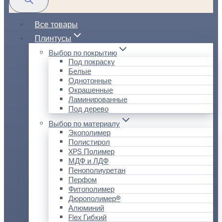
Все товары
Плинтусы
Выбор по покрытию
Под покраску
Белые
Однотонные
Окрашенные
Ламинированные
Под дерево
Выбор по материалу
Экополимер
Полистирол
XPS Полимер
МДФ и ЛДФ
Пенополиуретан
Перфом
Фитополимер
Дюрополимер®
Алюминий
Flex Гибкий