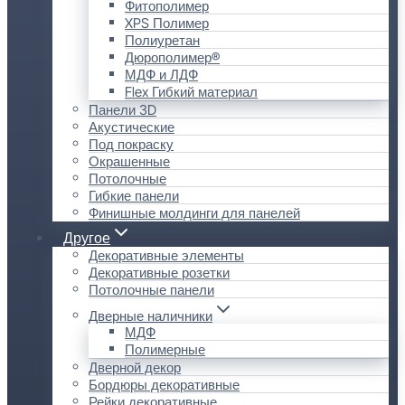
Фитополимер
XPS Полимер
Полиуретан
Дюрополимер®
МДФ и ЛДФ
Flex Гибкий материал
Панели 3D
Акустические
Под покраску
Окрашенные
Потолочные
Гибкие панели
Финишные молдинги для панелей
Другое
Декоративные элементы
Декоративные розетки
Потолочные панели
Дверные наличники
МДФ
Полимерные
Дверной декор
Бордюры декоративные
Рейки декоративные