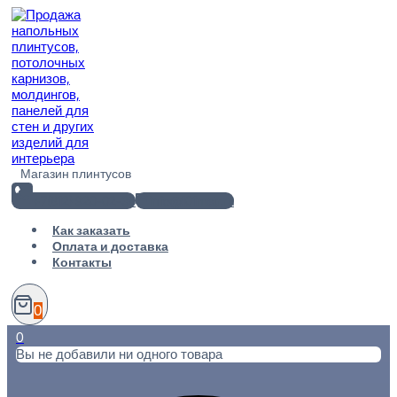
Перейти
к
содержимому
Магазин плинтусов
+7(812) 920-02-38
info@101metr.ru
Как заказать
Оплата и доставка
Контакты
0
0
Вы не добавили ни одного товара