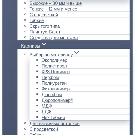
Высокие – 80 мм и выше
Тонкие – 12 мм и менее
С подсветкой
Гибкие
Скрытого типа
Плинтус-Багет
Средства для монтажа
Карнизы
Выбор по материалу
Экополимер
Полистирол
XPS Полимер
Перфом
Полиуретан
Фитополимер
Дюрофом
Дюрополимер®
МДФ
ЛДФ
Flex Гибкий
Для натяжных потолков
С подсветкой
Гибкие