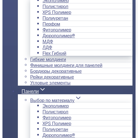
Экополимер
Полистирол
XPS Полимер
Полиуретан
Перфом
Фитополимер
Дюрополимер®
МДФ
ЛДФ
Flex Гибкий
Гибкие молдинги
Финишные молдинги для панелей
Бордюры декоративные
Рейки декоративные
Угловые элементы
Панели
Выбор по материалу
Экополимер
Полистирол
Фитополимер
XPS Полимер
Полиуретан
Дюрополимер®