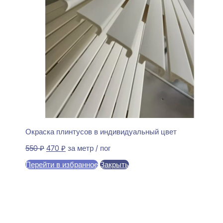
Окраска плинтусов в индивидуальный цвет
Первоначальная
Текущая
550
₽
470
₽
за метр / пог
цена
цена:
Перейти в избранное
Закрыть
составляла
470 ₽.
550 ₽.
В корзину