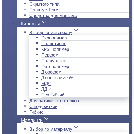
Скрытого типа
Плинтус-Багет
Средства для монтажа
Карнизы
Выбор по материалу
Экополимер
Полистирол
XPS Полимер
Перфом
Полиуретан
Фитополимер
Дюрофом
Дюрополимер®
МДФ
ЛДФ
Flex Гибкий
Для натяжных потолков
С подсветкой
Гибкие
Молдинги
Выбор по материалу