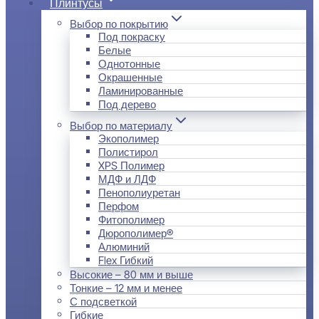
Плинтусы
Выбор по покрытию
Под покраску
Белые
Однотонные
Окрашенные
Ламинированные
Под дерево
Выбор по материалу
Экополимер
Полистирол
XPS Полимер
МДФ и ЛДФ
Пенополиуретан
Перфом
Фитополимер
Дюрополимер®
Алюминий
Flex Гибкий
Высокие – 80 мм и выше
Тонкие – 12 мм и менее
С подсветкой
Гибкие