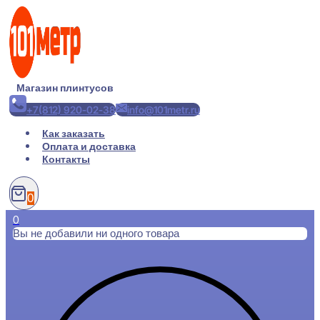
Перейти
к
содержимому
Магазин плинтусов
+7(812) 920-02-38
info@101metr.ru
Как заказать
Оплата и доставка
Контакты
0
0
Вы не добавили ни одного товара