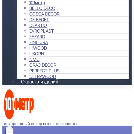
101метр
BELLO DECO
COSCA DECOR
DE BAGET
DEARTIO
EVROPLAST
FEZARD
FINITURA
HIWOOD
LIKORN
NMC
ORAC DECOR
PERFECT PLUS
ULTRAWOOD
Окраска изделий
интерьерный декор высокого качества