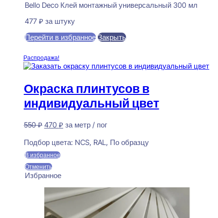
Bello Deco Клей монтажный универсальный 300 мл
477
₽
за штуку
Перейти в избранное
Закрыть
В корзину
Распродажа!
Окраска плинтусов в
индивидуальный цвет
Первоначальная
Текущая
550
₽
470
₽
за метр / пог
цена
цена:
Предзаказ
составляла
470 ₽.
Подбор цвета:
NCS, RAL, По образцу
550 ₽.
В избранное
Отменить
Избранное