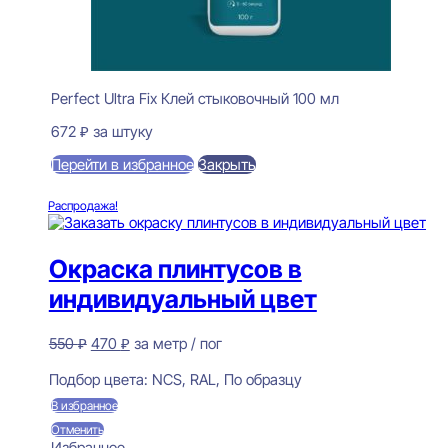
Perfect Ultra Fix Клей стыковочный 100 мл
672
₽
за штуку
Перейти в избранное
Закрыть
В корзину
Распродажа!
Окраска плинтусов в
индивидуальный цвет
Первоначальная
Текущая
550
₽
470
₽
за метр / пог
цена
цена:
Предзаказ
составляла
470 ₽.
Подбор цвета:
NCS, RAL, По образцу
550 ₽.
В избранное
Отменить
Избранное