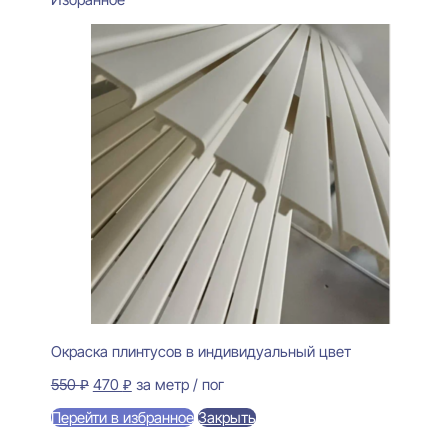
Окраска плинтусов в индивидуальный цвет
Первоначальная
Текущая
550
₽
470
₽
за метр / пог
цена
цена:
Перейти в избранное
Закрыть
составляла
470 ₽.
550 ₽.
В корзину