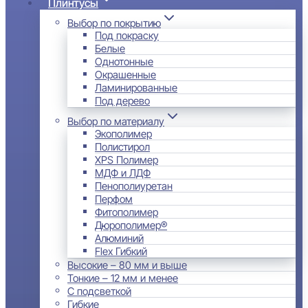
Плинтусы
Выбор по покрытию
Под покраску
Белые
Однотонные
Окрашенные
Ламинированные
Под дерево
Выбор по материалу
Экополимер
Полистирол
XPS Полимер
МДФ и ЛДФ
Пенополиуретан
Перфом
Фитополимер
Дюрополимер®
Алюминий
Flex Гибкий
Высокие – 80 мм и выше
Тонкие – 12 мм и менее
С подсветкой
Гибкие