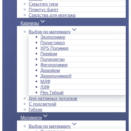
Скрытого типа
Плинтус-Багет
Средства для монтажа
Карнизы
Выбор по материалу
Экополимер
Полистирол
XPS Полимер
Перфом
Полиуретан
Фитополимер
Дюрофом
Дюрополимер®
МДФ
ЛДФ
Flex Гибкий
Для натяжных потолков
С подсветкой
Гибкие
Молдинги
Выбор по материалу