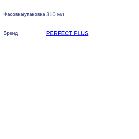
310 мл
Фасовка/упаковка
PERFECT PLUS
Бренд
Evroplast E13.S.60 Клей
стыковочный PU 60 мл
520
₽
за штуку
В наличии
Ближайшая доставка: 12.08.2026
Фасовка/Упаковка:
60 мл