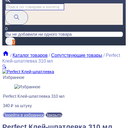
Поиск
товаров
0
Вы не добавили ни одного товара
0
/
Каталог товаров
/
Сопутствующие товары
/
Perfect
Клей-шпатлевка 310 мл
🔍
Избранное
Perfect Клей-шпатлевка 310 мл
340
₽
за штуку
Перейти в избранное
Закрыть
Perfect Клей-шпатлевка 310 мл