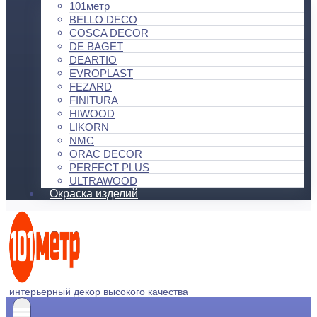
101метр
BELLO DECO
COSCA DECOR
DE BAGET
DEARTIO
EVROPLAST
FEZARD
FINITURA
HIWOOD
LIKORN
NMC
ORAC DECOR
PERFECT PLUS
ULTRAWOOD
Окраска изделий
интерьерный декор высокого качества