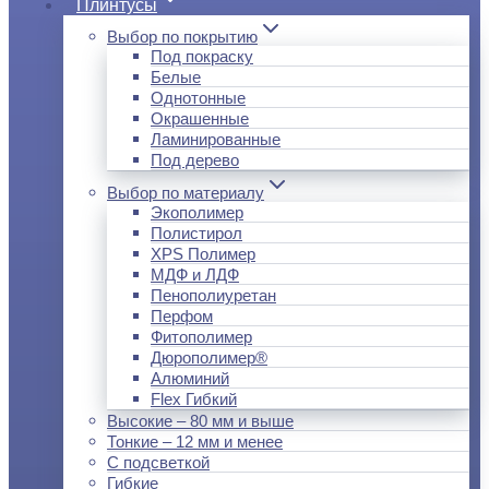
Плинтусы
Выбор по покрытию
Под покраску
Белые
Однотонные
Окрашенные
Ламинированные
Под дерево
Выбор по материалу
Экополимер
Полистирол
XPS Полимер
МДФ и ЛДФ
Пенополиуретан
Перфом
Фитополимер
Дюрополимер®
Алюминий
Flex Гибкий
Высокие – 80 мм и выше
Тонкие – 12 мм и менее
С подсветкой
Гибкие