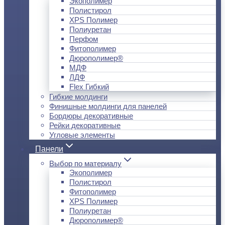
Экополимер
Полистирол
XPS Полимер
Полиуретан
Перфом
Фитополимер
Дюрополимер®
МДФ
ЛДФ
Flex Гибкий
Гибкие молдинги
Финишные молдинги для панелей
Бордюры декоративные
Рейки декоративные
Угловые элементы
Панели
Выбор по материалу
Экополимер
Полистирол
Фитополимер
XPS Полимер
Полиуретан
Дюрополимер®