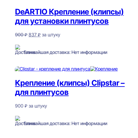
DeARTIO Крепление (клипсы)
для установки плинтусов
Первоначальная
Текущая
900
₽
837
₽
за штуку
цена
цена:
Нет в наличии
составляла
837 ₽.
900 ₽.
Ближайшая доставка: Нет информации
Читать далее
Крепление (клипсы) Clipstar –
для плинтусов
900
₽
за штуку
Нет в наличии
Ближайшая доставка: Нет информации
Читать далее