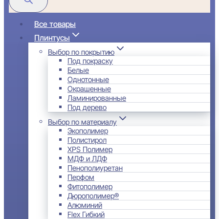
Все товары
Плинтусы
Выбор по покрытию
Под покраску
Белые
Однотонные
Окрашенные
Ламинированные
Под дерево
Выбор по материалу
Экополимер
Полистирол
XPS Полимер
МДФ и ЛДФ
Пенополиуретан
Перфом
Фитополимер
Дюрополимер®
Алюминий
Flex Гибкий