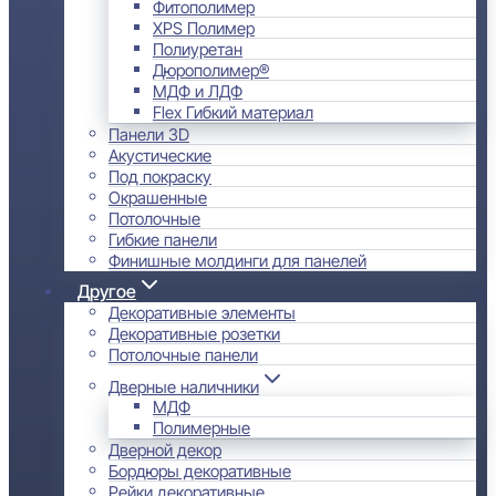
Фитополимер
XPS Полимер
Полиуретан
Дюрополимер®
МДФ и ЛДФ
Flex Гибкий материал
Панели 3D
Акустические
Под покраску
Окрашенные
Потолочные
Гибкие панели
Финишные молдинги для панелей
Другое
Декоративные элементы
Декоративные розетки
Потолочные панели
Дверные наличники
МДФ
Полимерные
Дверной декор
Бордюры декоративные
Рейки декоративные