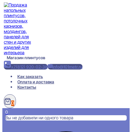
Перейти
к
содержимому
Магазин плинтусов
+7(812) 920-02-38
info@101metr.ru
Как заказать
Оплата и доставка
Контакты
0
0
Вы не добавили ни одного товара