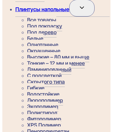
Переключить
Плинтусы напольные
дочернее
меню
Все товары
Под покраску
Под дерево
Белые
Однотонные
Окрашенные
Высокие – 80 мм и выше
Тонкие – 12 мм и менее
Ламинированный
С подсветкой
Скрытого типа
Гибкие
Водостойкие
Дюрополимер
Экополимер
Полистирол
Фитополимер
XPS Полимер
Пенополиуретан