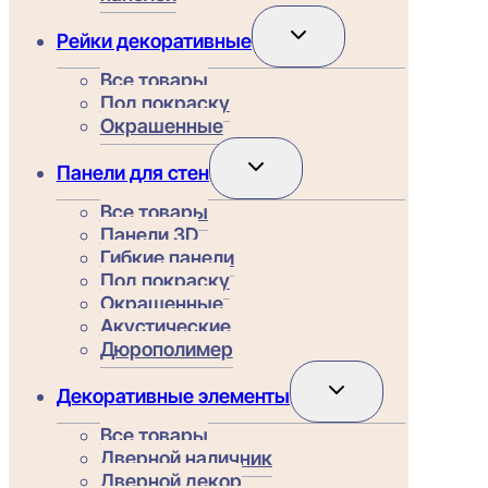
Переключить
Рейки декоративные
дочернее
меню
Все товары
Под покраску
Окрашенные
Переключить
Панели для стен
дочернее
меню
Все товары
Панели 3D
Гибкие панели
Под покраску
Окрашенные
Акустические
Дюрополимер
Переключить
Декоративные элементы
дочернее
меню
Все товары
Дверной наличник
Дверной декор