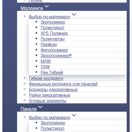
Молдинги
Выбор по материалу
Экополимер
Полистирол
XPS Полимер
Полиуретан
Перфом
Фитополимер
Дюрополимер®
МДФ
ЛДФ
Flex Гибкий
Гибкие молдинги
Финишные молдинги для панелей
Бордюры декоративные
Рейки декоративные
Угловые элементы
Панели
Выбор по материалу
Экополимер
Полистирол