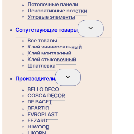
Потолочные панели
Декоративные розетки
Угловые элементы
Переключить
Сопутствующие товары
дочернее
меню
Все товары
Клей универсальный
Клей монтажный
Клей стыковочный
Шпатлевка
Переключить
Производители
дочернее
меню
BELLO DECO
COSCA DECOR
DE BAGET
DEARTIO
EVROPLAST
FEZARD
HIWOOD
LIKORN