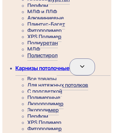
Перфом
МДФ и ЛДФ
Алюминиевые
Плинтус-Багет
Фитополимер
XPS Полимер
Полиуретан
МДФ
Полистирол
Переключить
Карнизы потолочные
дочернее
меню
Все товары
Для натяжных потолков
С подсветкой
Полимерные
Дюрополимер
Экополимер
Перфом
XPS Полимер
Фитополимер