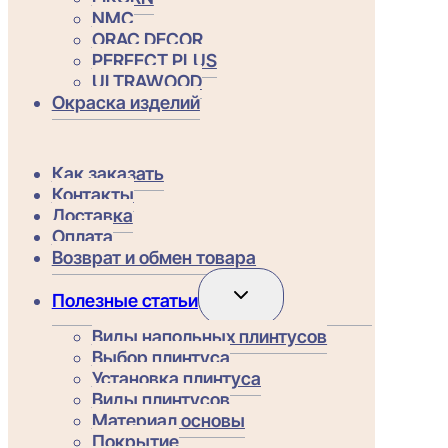
NMC
ORAC DECOR
PERFECT PLUS
ULTRAWOOD
Окраска изделий
Как заказать
Контакты
Доставка
Оплата
Возврат и обмен товара
Переключить
Полезные статьи
дочернее
меню
Виды напольных плинтусов
Выбор плинтуса
Установка плинтуса
Виды плинтусов
Материал основы
Покрытие