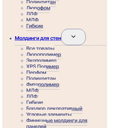
Полиуретан
Дюрофом
ЛДФ
МДФ
Гибкие
Переключить
Молдинги для стен
дочернее
меню
Все товары
Дюрополимер
Экополимер
XPS Полимер
Перфом
Полиуретан
Фитополимер
МДФ
ЛДФ
Гибкие
Бордюр декоративный
Угловые элементы
Финишные молдинги для
панелей