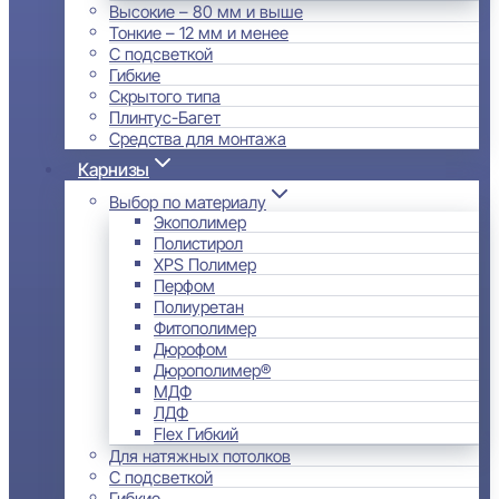
Высокие – 80 мм и выше
Тонкие – 12 мм и менее
С подсветкой
Гибкие
Скрытого типа
Плинтус-Багет
Средства для монтажа
Карнизы
Выбор по материалу
Экополимер
Полистирол
XPS Полимер
Перфом
Полиуретан
Фитополимер
Дюрофом
Дюрополимер®
МДФ
ЛДФ
Flex Гибкий
Для натяжных потолков
С подсветкой
Гибкие