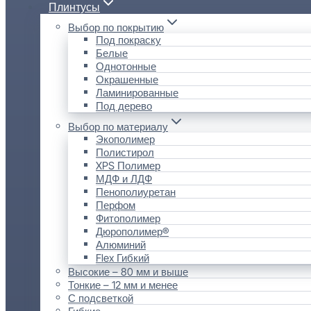
Плинтусы
Выбор по покрытию
Под покраску
Белые
Однотонные
Окрашенные
Ламинированные
Под дерево
Выбор по материалу
Экополимер
Полистирол
XPS Полимер
МДФ и ЛДФ
Пенополиуретан
Перфом
Фитополимер
Дюрополимер®
Алюминий
Flex Гибкий
Высокие – 80 мм и выше
Тонкие – 12 мм и менее
С подсветкой
Гибкие