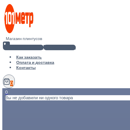
Перейти
к
содержимому
Магазин плинтусов
+7(812) 920-02-38
info@101metr.ru
Как заказать
Оплата и доставка
Контакты
0
0
Вы не добавили ни одного товара