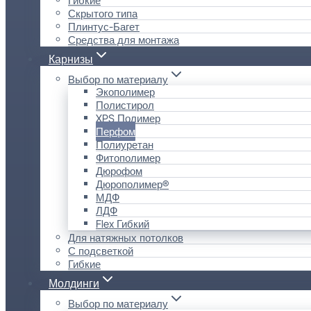
Скрытого типа
Плинтус-Багет
Средства для монтажа
Карнизы
Выбор по материалу
Экополимер
Полистирол
XPS Полимер
Перфом
Полиуретан
Фитополимер
Дюрофом
Дюрополимер®
МДФ
ЛДФ
Flex Гибкий
Для натяжных потолков
С подсветкой
Гибкие
Молдинги
Выбор по материалу