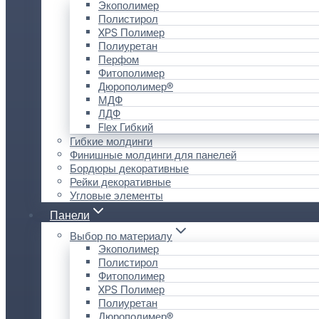
Экополимер
Полистирол
XPS Полимер
Полиуретан
Перфом
Фитополимер
Дюрополимер®
МДФ
ЛДФ
Flex Гибкий
Гибкие молдинги
Финишные молдинги для панелей
Бордюры декоративные
Рейки декоративные
Угловые элементы
Панели
Выбор по материалу
Экополимер
Полистирол
Фитополимер
XPS Полимер
Полиуретан
Дюрополимер®