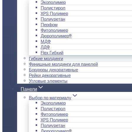
Экополимер
Полистирол
XPS Полимер
Полиуретан
Перфом
Фитополимер
Дюрополимер®
МДФ
ЛДФ
Flex Гибкий
Гибкие молдинги
Финишные молдинги для панелей
Бордюры декоративные
Рейки декоративные
Угловые элементы
Панели
Выбор по материалу
Экополимер
Полистирол
Фитополимер
XPS Полимер
Полиуретан
Дюрополимер®