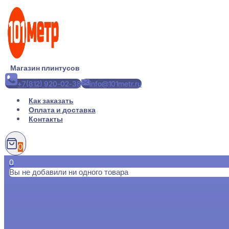
Перейти
к
содержимому
Магазин плинтусов
+7(812) 920-02-38
info@101metr.ru
Как заказать
Оплата и доставка
Контакты
0
0
Вы не добавили ни одного товара