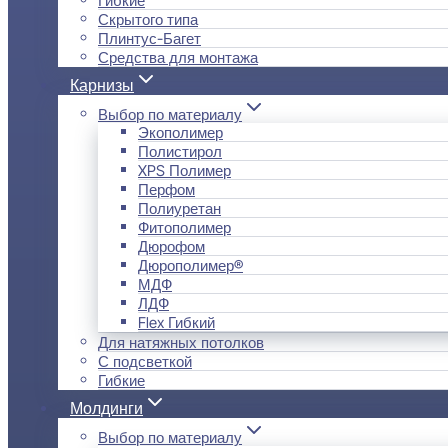
Скрытого типа
Плинтус-Багет
Средства для монтажа
Карнизы
Выбор по материалу
Экополимер
Полистирол
XPS Полимер
Перфом
Полиуретан
Фитополимер
Дюрофом
Дюрополимер®
МДФ
ЛДФ
Flex Гибкий
Для натяжных потолков
С подсветкой
Гибкие
Молдинги
Выбор по материалу