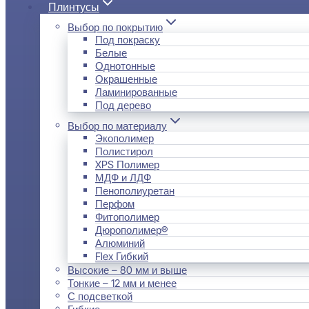
Плинтусы
Выбор по покрытию
Под покраску
Белые
Однотонные
Окрашенные
Ламинированные
Под дерево
Выбор по материалу
Экополимер
Полистирол
XPS Полимер
МДФ и ЛДФ
Пенополиуретан
Перфом
Фитополимер
Дюрополимер®
Алюминий
Flex Гибкий
Высокие – 80 мм и выше
Тонкие – 12 мм и менее
С подсветкой
Гибкие