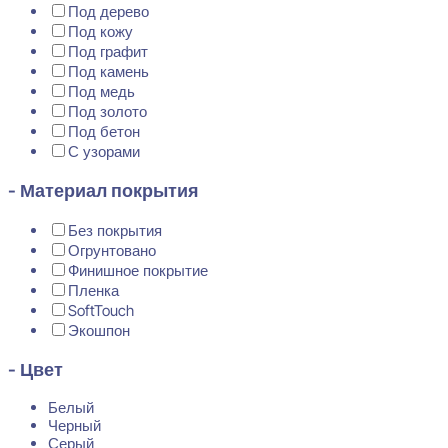
Под дерево
Под кожу
Под графит
Под камень
Под медь
Под золото
Под бетон
С узорами
- Материал покрытия
Без покрытия
Огрунтовано
Финишное покрытие
Пленка
SoftTouch
Экошпон
- Цвет
Белый
Черный
Серый