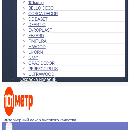
101метр
BELLO DECO
COSCA DECOR
DE BAGET
DEARTIO
EVROPLAST
FEZARD
FINITURA
HIWOOD
LIKORN
NMC
ORAC DECOR
PERFECT PLUS
ULTRAWOOD
Окраска изделий
интерьерный декор высокого качества