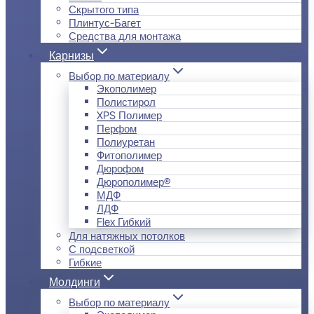
Скрытого типа
Плинтус-Багет
Средства для монтажа
Карнизы
Выбор по материалу
Экополимер
Полистирол
XPS Полимер
Перфом
Полиуретан
Фитополимер
Дюрофом
Дюрополимер®
МДФ
ЛДФ
Flex Гибкий
Для натяжных потолков
С подсветкой
Гибкие
Молдинги
Выбор по материалу