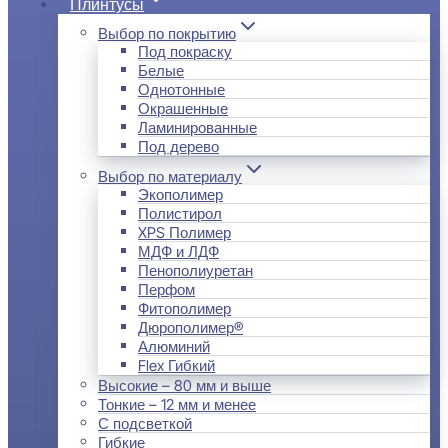
Плинтусы
Выбор по покрытию
Под покраску
Белые
Однотонные
Окрашенные
Ламинированные
Под дерево
Выбор по материалу
Экополимер
Полистирол
XPS Полимер
МДФ и ЛДФ
Пенополиуретан
Перфом
Фитополимер
Дюрополимер®
Алюминий
Flex Гибкий
Высокие – 80 мм и выше
Тонкие – 12 мм и менее
С подсветкой
Гибкие