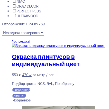
NMC
ORAC DECOR
PERFECT PLUS
ULTRAWOOD
Отображение 1–24 из 759
Распродажа!
Окраска плинтусов в
индивидуальный цвет
Первоначальная
Текущая
550
₽
470
₽
за метр / пог
цена
цена:
Предзаказ
составляла
470 ₽.
Подбор цвета:
NCS, RAL, По образцу
550 ₽.
В избранное
Отменить
Избранное