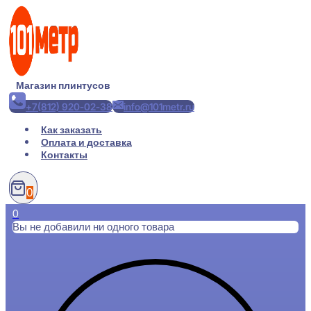
Перейти
к
содержимому
Магазин плинтусов
+7(812) 920-02-38
info@101metr.ru
Как заказать
Оплата и доставка
Контакты
0
0
Вы не добавили ни одного товара