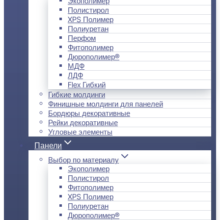
Экополимер
Полистирол
XPS Полимер
Полиуретан
Перфом
Фитополимер
Дюрополимер®
МДФ
ЛДФ
Flex Гибкий
Гибкие молдинги
Финишные молдинги для панелей
Бордюры декоративные
Рейки декоративные
Угловые элементы
Панели
Выбор по материалу
Экополимер
Полистирол
Фитополимер
XPS Полимер
Полиуретан
Дюрополимер®