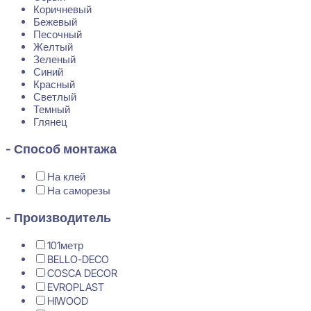
Коричневый
Бежевый
Песочный
Желтый
Зеленый
Синий
Красный
Светлый
Темный
Глянец
- Способ монтажа
На клей
На саморезы
- Производитель
101метр
BELLO-DECO
COSCA DECOR
EVROPLAST
HIWOOD