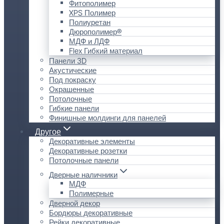
Фитополимер
XPS Полимер
Полиуретан
Дюрополимер®
МДФ и ЛДФ
Flex Гибкий материал
Панели 3D
Акустические
Под покраску
Окрашенные
Потолочные
Гибкие панели
Финишные молдинги для панелей
Другое
Декоративные элементы
Декоративные розетки
Потолочные панели
Дверные наличники
МДФ
Полимерные
Дверной декор
Бордюры декоративные
Рейки декоративные