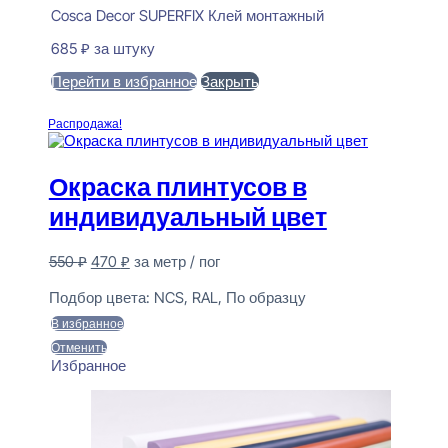
Cosca Decor SUPERFIX Клей монтажный
685
₽
за штуку
Перейти в избранное
Закрыть
В корзину
Распродажа!
Окраска плинтусов в
индивидуальный цвет
Первоначальная
Текущая
550
₽
470
₽
за метр / пог
цена
цена:
Предзаказ
составляла
470 ₽.
Подбор цвета:
NCS, RAL, По образцу
550 ₽.
В избранное
Отменить
Избранное