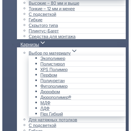
Высокие – 80 мм и выше
Тонкие – 12 мм и менее
С подсветкой
Гибкие
Скрытого типа
Плинтус-Багет
Средства для монтажа
Карнизы
Выбор по материалу
Экополимер
Полистирол
XPS Полимер
Перфом
Полиуретан
Фитополимер
Дюрофом
Дюрополимер®
МДФ
ЛДФ
Flex Гибкий
Для натяжных потолков
С подсветкой
Гибкие