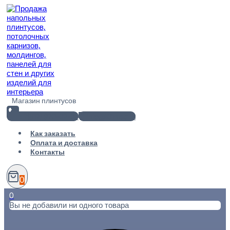
Перейти
к
содержимому
Магазин плинтусов
+7(812) 920-02-38
info@101metr.ru
Как заказать
Оплата и доставка
Контакты
0
0
Вы не добавили ни одного товара