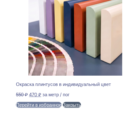
Окраска плинтусов в индивидуальный цвет
Первоначальная
Текущая
550
₽
470
₽
за метр / пог
цена
цена:
Перейти в избранное
Закрыть
составляла
470 ₽.
550 ₽.
В корзину