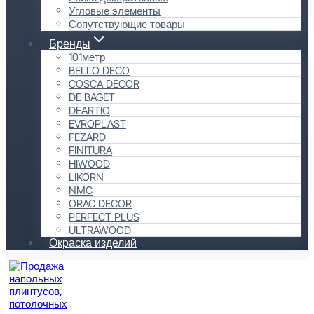
Угловые элементы
Сопутствующие товары
Бренды
101метр
BELLO DECO
COSCA DECOR
DE BAGET
DEARTIO
EVROPLAST
FEZARD
FINITURA
HIWOOD
LIKORN
NMC
ORAC DECOR
PERFECT PLUS
ULTRAWOOD
Окраска изделий