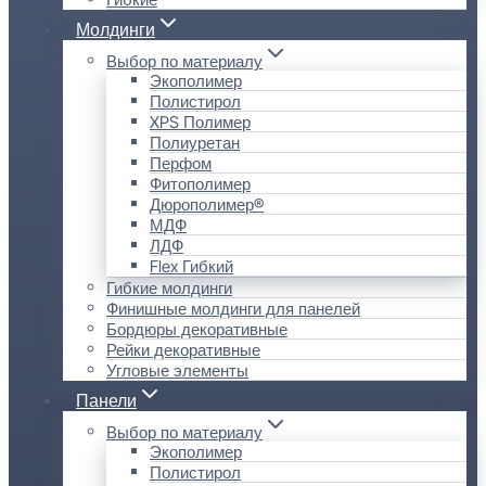
Молдинги
Выбор по материалу
Экополимер
Полистирол
XPS Полимер
Полиуретан
Перфом
Фитополимер
Дюрополимер®
МДФ
ЛДФ
Flex Гибкий
Гибкие молдинги
Финишные молдинги для панелей
Бордюры декоративные
Рейки декоративные
Угловые элементы
Панели
Выбор по материалу
Экополимер
Полистирол