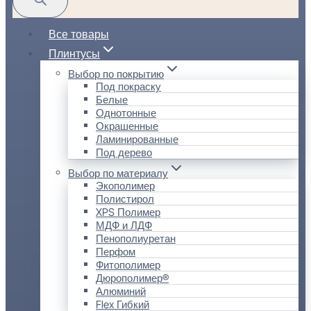
Все товары
Плинтусы
Выбор по покрытию
Под покраску
Белые
Однотонные
Окрашенные
Ламинированные
Под дерево
Выбор по материалу
Экополимер
Полистирол
XPS Полимер
МДФ и ЛДФ
Пенополиуретан
Перфом
Фитополимер
Дюрополимер®
Алюминий
Flex Гибкий