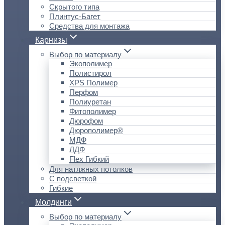
Скрытого типа
Плинтус-Багет
Средства для монтажа
Карнизы
Выбор по материалу
Экополимер
Полистирол
XPS Полимер
Перфом
Полиуретан
Фитополимер
Дюрофом
Дюрополимер®
МДФ
ЛДФ
Flex Гибкий
Для натяжных потолков
С подсветкой
Гибкие
Молдинги
Выбор по материалу