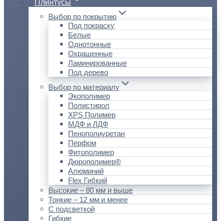
Плинтусы
Выбор по покрытию
Под покраску
Белые
Однотонные
Окрашенные
Ламинированные
Под дерево
Выбор по материалу
Экополимер
Полистирол
XPS Полимер
МДФ и ЛДФ
Пенополиуретан
Перфом
Фитополимер
Дюрополимер®
Алюминий
Flex Гибкий
Высокие – 80 мм и выше
Тонкие – 12 мм и менее
С подсветкой
Гибкие