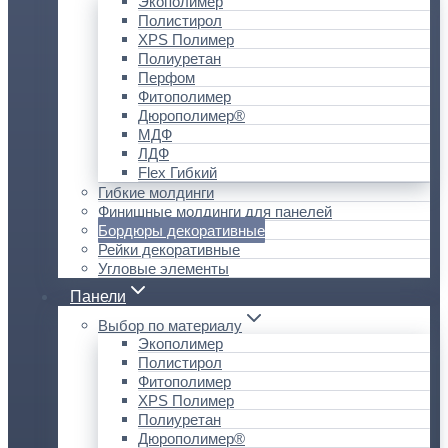
Экополимер
Полистирол
XPS Полимер
Полиуретан
Перфом
Фитополимер
Дюрополимер®
МДФ
ЛДФ
Flex Гибкий
Гибкие молдинги
Финишные молдинги для панелей
Бордюры декоративные
Рейки декоративные
Угловые элементы
Панели
Выбор по материалу
Экополимер
Полистирол
Фитополимер
XPS Полимер
Полиуретан
Дюрополимер®