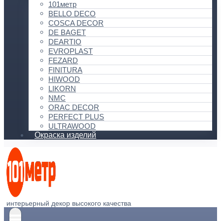
101метр
BELLO DECO
COSCA DECOR
DE BAGET
DEARTIO
EVROPLAST
FEZARD
FINITURA
HIWOOD
LIKORN
NMC
ORAC DECOR
PERFECT PLUS
ULTRAWOOD
Окраска изделий
интерьерный декор высокого качества