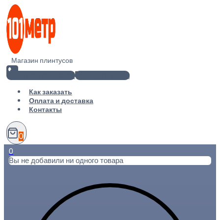
Перейти
к
содержимому
Магазин плинтусов
+7(812) 920-02-38
info@101metr.ru
Как заказать
Оплата и доставка
Контакты
0
0
Вы не добавили ни одного товара