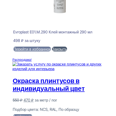
Evroplast E01.M.290 Клей монтажный 290 мл
498
₽
за штуку
Перейти в избранное
Закрыть
В корзину
Распродажа!
Окраска плинтусов в
индивидуальный цвет
Первоначальная
Текущая
550
₽
470
₽
за метр / пог
цена
цена:
Предзаказ
составляла
470 ₽.
Подбор цвета:
NCS, RAL, По образцу
550 ₽.