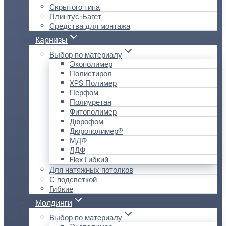
Скрытого типа
Плинтус-Багет
Средства для монтажа
Карнизы
Выбор по материалу
Экополимер
Полистирол
XPS Полимер
Перфом
Полиуретан
Фитополимер
Дюрофом
Дюрополимер®
МДФ
ЛДФ
Flex Гибкий
Для натяжных потолков
С подсветкой
Гибкие
Молдинги
Выбор по материалу