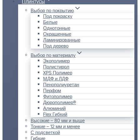
Плинтусы
Выбор по покрытию
Под покраску
Белые
Однотонные
Окрашенные
Ламинированные
Под дерево
Выбор по материалу
Экополимер
Полистирол
XPS Полимер
МДФ и ЛДФ
Пенополиуретан
Перфом
Фитополимер
Дюрополимер®
Алюминий
Flex Гибкий
Высокие – 80 мм и выше
Тонкие – 12 мм и менее
С подсветкой
Гибкие