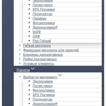
Экополимер
Полистирол
XPS Полимер
Полиуретан
Перфом
Фитополимер
Дюрополимер®
МДФ
ЛДФ
Flex Гибкий
Гибкие молдинги
Финишные молдинги для панелей
Бордюры декоративные
Рейки декоративные
Угловые элементы
Панели
Выбор по материалу
Экополимер
Полистирол
Фитополимер
XPS Полимер
Полиуретан
Дюрополимер®