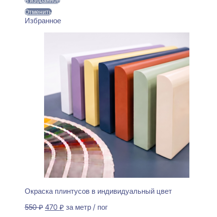
В избранное
Отменить
Избранное
Окраска плинтусов в индивидуальный цвет
Первоначальная
Текущая
550
₽
470
₽
за метр / пог
цена
цена: