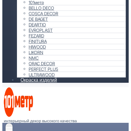
101метр
BELLO DECO
COSCA DECOR
DE BAGET
DEARTIO
EVROPLAST
FEZARD
FINITURA
HIWOOD
LIKORN
NMC
ORAC DECOR
PERFECT PLUS
ULTRAWOOD
Окраска изделий
интерьерный декор высокого качества