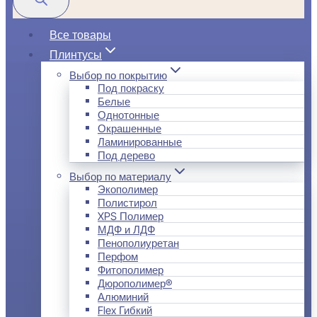
Все товары
Плинтусы
Выбор по покрытию
Под покраску
Белые
Однотонные
Окрашенные
Ламинированные
Под дерево
Выбор по материалу
Экополимер
Полистирол
XPS Полимер
МДФ и ЛДФ
Пенополиуретан
Перфом
Фитополимер
Дюрополимер®
Алюминий
Flex Гибкий