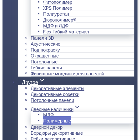
Фитополимер
XPS Полимер
Полиуретан
Дюрополимер®
МДФ и ЛДФ
Flex Гибкий материал
Панели 3D
Акустические
Под покраску
Окрашенные
Потолочные
Гибкие панели
Финишные молдинги для панелей
Другое
Декоративные элементы
Декоративные розетки
Потолочные панели
Дверные наличники
МДФ
Полимерные
Дверной декор
Бордюры декоративные
Рейки декоративные