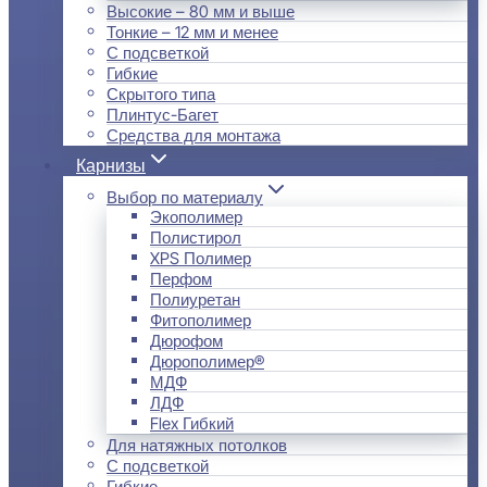
Высокие – 80 мм и выше
Тонкие – 12 мм и менее
С подсветкой
Гибкие
Скрытого типа
Плинтус-Багет
Средства для монтажа
Карнизы
Выбор по материалу
Экополимер
Полистирол
XPS Полимер
Перфом
Полиуретан
Фитополимер
Дюрофом
Дюрополимер®
МДФ
ЛДФ
Flex Гибкий
Для натяжных потолков
С подсветкой
Гибкие