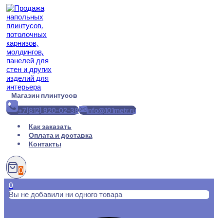
Перейти
к
содержимому
Магазин плинтусов
+7(812) 920-02-38
info@101metr.ru
Как заказать
Оплата и доставка
Контакты
0
0
Вы не добавили ни одного товара