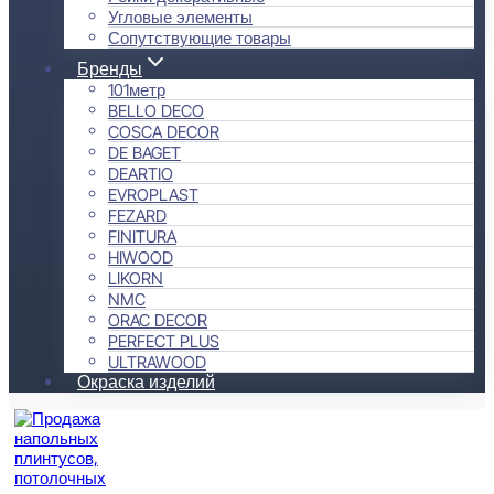
Угловые элементы
Сопутствующие товары
Бренды
101метр
BELLO DECO
COSCA DECOR
DE BAGET
DEARTIO
EVROPLAST
FEZARD
FINITURA
HIWOOD
LIKORN
NMC
ORAC DECOR
PERFECT PLUS
ULTRAWOOD
Окраска изделий