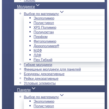
Молдинги
Выбор по материалу
Экополимер
Полистирол
XPS Полимер
Полиуретан
Перфом
Фитополимер
Дюрополимер®
МДФ
ЛДФ
Flex Гибкий
Гибкие молдинги
Финишные молдинги для панелей
Бордюры декоративные
Рейки декоративные
Угловые элементы
Панели
Выбор по материалу
Экополимер
Полистирол