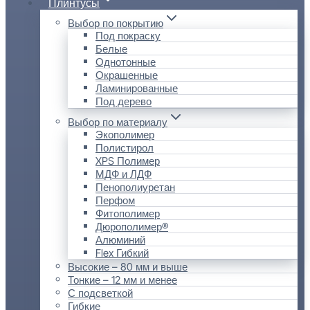
Плинтусы
Выбор по покрытию
Под покраску
Белые
Однотонные
Окрашенные
Ламинированные
Под дерево
Выбор по материалу
Экополимер
Полистирол
XPS Полимер
МДФ и ЛДФ
Пенополиуретан
Перфом
Фитополимер
Дюрополимер®
Алюминий
Flex Гибкий
Высокие – 80 мм и выше
Тонкие – 12 мм и менее
С подсветкой
Гибкие