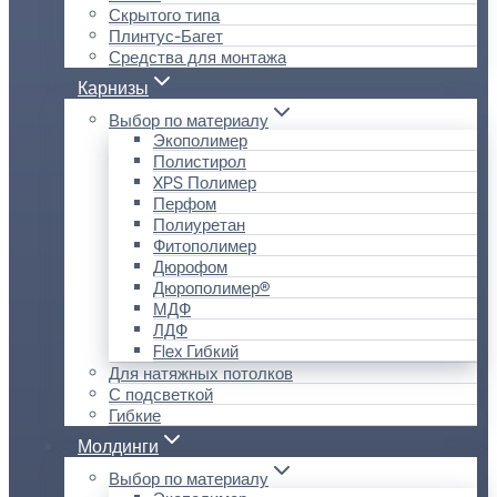
Скрытого типа
Плинтус-Багет
Средства для монтажа
Карнизы
Выбор по материалу
Экополимер
Полистирол
XPS Полимер
Перфом
Полиуретан
Фитополимер
Дюрофом
Дюрополимер®
МДФ
ЛДФ
Flex Гибкий
Для натяжных потолков
С подсветкой
Гибкие
Молдинги
Выбор по материалу