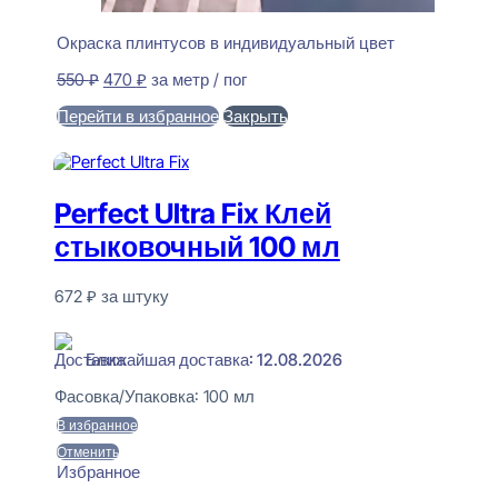
Окраска плинтусов в индивидуальный цвет
Первоначальная
Текущая
550
₽
470
₽
за метр / пог
цена
цена:
Перейти в избранное
Закрыть
составляла
470 ₽.
550 ₽.
В корзину
Perfect Ultra Fix Клей
стыковочный 100 мл
672
₽
за штуку
В наличии
Ближайшая доставка: 12.08.2026
Фасовка/Упаковка:
100 мл
В избранное
Отменить
Избранное