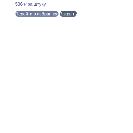
536
₽
за штуку
Перейти в избранное
Закрыть
В корзину
Perfect Plus P74 Молдинг
универсальный
38x100x2000
1780
₽
за штуку
В наличии
Ближайшая доставка: 12.08.2026
Ширина:
100 мм
Толщина:
38 мм