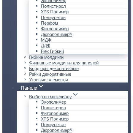
Экополимер
Полистирол
XPS Полимер
Полиуретан
Перфом
Фитополимер
Дюрополимер®
МДФ
ЛДФ
Flex Гибкий
Гибкие молдинги
Финишные молдинги для панелей
Бордюры декоративные
Рейки декоративные
Угловые элементы
Панели
Выбор по материалу
Экополимер
Полистирол
Фитополимер
XPS Полимер
Полиуретан
Дюрополимер®