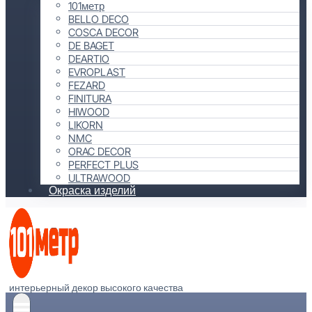
101метр
BELLO DECO
COSCA DECOR
DE BAGET
DEARTIO
EVROPLAST
FEZARD
FINITURA
HIWOOD
LIKORN
NMC
ORAC DECOR
PERFECT PLUS
ULTRAWOOD
Окраска изделий
интерьерный декор высокого качества