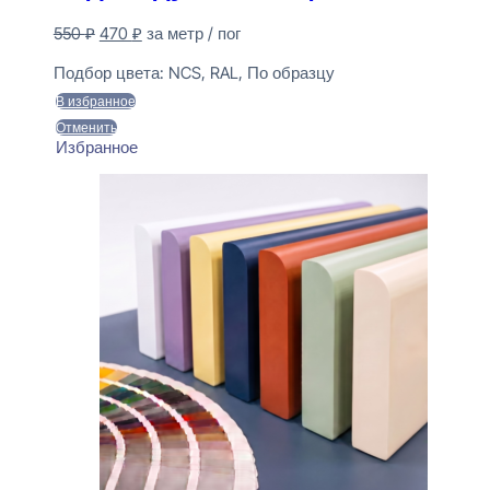
Первоначальная
Текущая
550
₽
470
₽
за метр / пог
цена
цена:
Предзаказ
составляла
470 ₽.
Подбор цвета:
NCS, RAL, По образцу
550 ₽.
В избранное
Отменить
Избранное