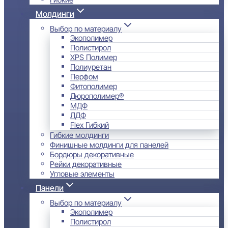
Молдинги
Выбор по материалу
Экополимер
Полистирол
XPS Полимер
Полиуретан
Перфом
Фитополимер
Дюрополимер®
МДФ
ЛДФ
Flex Гибкий
Гибкие молдинги
Финишные молдинги для панелей
Бордюры декоративные
Рейки декоративные
Угловые элементы
Панели
Выбор по материалу
Экополимер
Полистирол