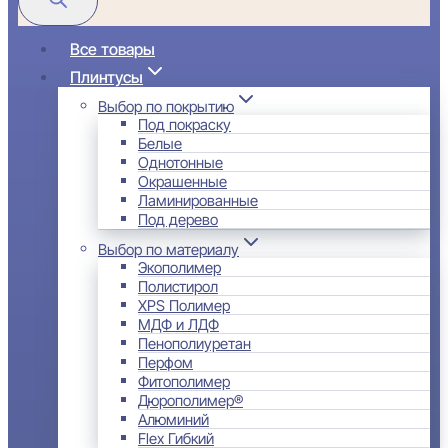
Все товары
Плинтусы
Выбор по покрытию
Под покраску
Белые
Однотонные
Окрашенные
Ламинированные
Под дерево
Выбор по материалу
Экополимер
Полистирол
XPS Полимер
МДФ и ЛДФ
Пенополиуретан
Перфом
Фитополимер
Дюрополимер®
Алюминий
Flex Гибкий