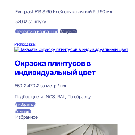
Evroplast E13.S.60 Клей стыковочный PU 60 мл
520
₽
за штуку
Перейти в избранное
Закрыть
В корзину
Распродажа!
Окраска плинтусов в
индивидуальный цвет
Первоначальная
Текущая
550
₽
470
₽
за метр / пог
цена
цена:
Предзаказ
составляла
470 ₽.
Подбор цвета:
NCS, RAL, По образцу
550 ₽.
В избранное
Отменить
Избранное