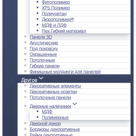
Фитополимер
XPS Полимер
Полиуретан
Дюрополимер®
МДФ и ЛДФ
Flex Гибкий материал
Панели 3D
Акустические
Под покраску
Окрашенные
Потолочные
Гибкие панели
Финишные молдинги для панелей
Другое
Декоративные элементы
Декоративные розетки
Потолочные панели
Дверные наличники
МДФ
Полимерные
Дверной декор
Бордюры декоративные
Рейки декоративные