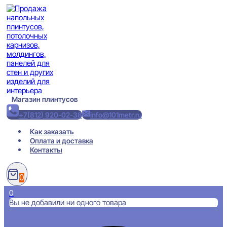
Перейти
к
содержимому
Магазин плинтусов
+7(812) 920-02-38
info@101metr.ru
Как заказать
Оплата и доставка
Контакты
0
0
Вы не добавили ни одного товара