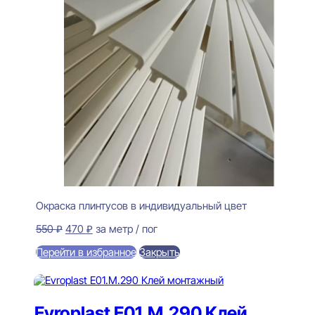
Окраска плинтусов в индивидуальный цвет
Первоначальная
Текущая
550
₽
470
₽
за метр / пог
цена
цена:
Перейти в избранное
Закрыть
составляла
470 ₽.
550 ₽.
В корзину
Evroplast E01.M.290 Клей