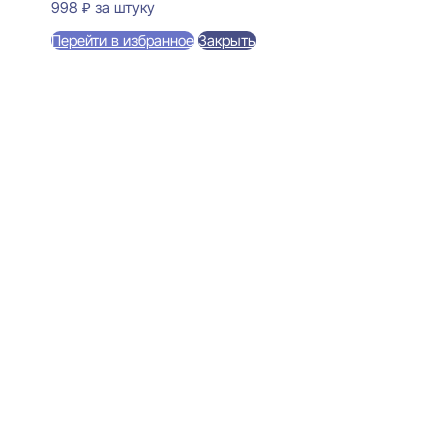
998
₽
за штуку
Перейти в избранное
Закрыть
В корзину
Perfect Plus P234 Карниз
потолочный 52x120x2000
1450
₽
за штуку
В наличии
Ближайшая доставка: 11.08.2026
По потолку:
52 мм
По стене:
120 мм
Длина:
2000 мм
Покрытие:
Огрунтовано