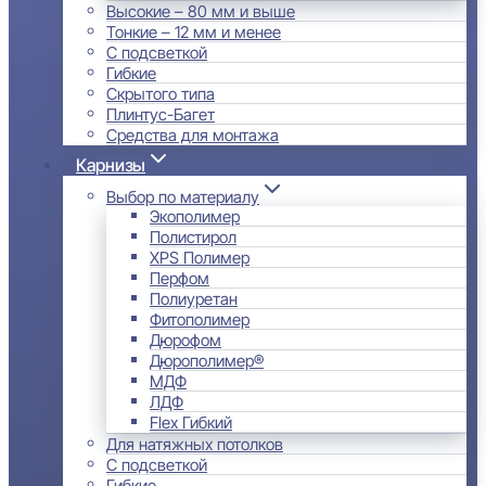
Высокие – 80 мм и выше
Тонкие – 12 мм и менее
С подсветкой
Гибкие
Скрытого типа
Плинтус-Багет
Средства для монтажа
Карнизы
Выбор по материалу
Экополимер
Полистирол
XPS Полимер
Перфом
Полиуретан
Фитополимер
Дюрофом
Дюрополимер®
МДФ
ЛДФ
Flex Гибкий
Для натяжных потолков
С подсветкой
Гибкие