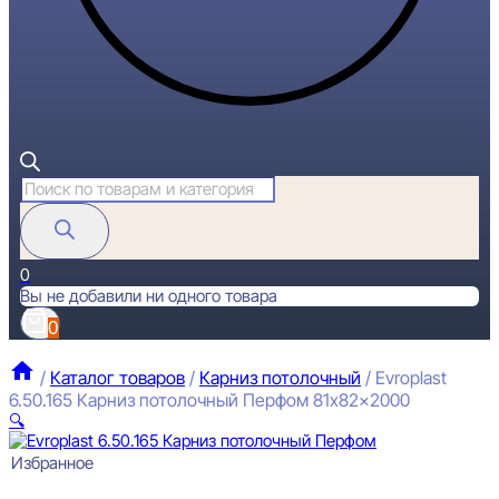
Поиск
товаров
0
Вы не добавили ни одного товара
0
/
Каталог товаров
/
Карниз потолочный
/
Evroplast
6.50.165 Карниз потолочный Перфом 81x82x2000
🔍
Избранное