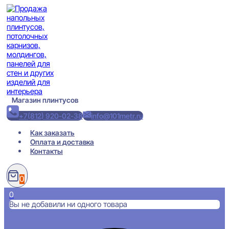
Перейти
к
содержимому
Магазин плинтусов
+7(812) 920-02-38
info@101metr.ru
Как заказать
Оплата и доставка
Контакты
0
0
Вы не добавили ни одного товара