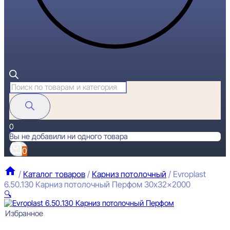
Поиск
товаров
0
Вы не добавили ни одного товара
0
/
Каталог товаров
/
Карниз потолочный
/
Evroplast
6.50.130 Карниз потолочный Перфом 30x32x2000
🔍
Избранное