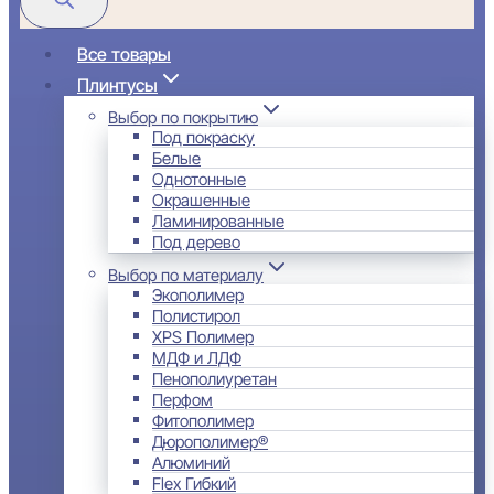
Все товары
Плинтусы
Выбор по покрытию
Под покраску
Белые
Однотонные
Окрашенные
Ламинированные
Под дерево
Выбор по материалу
Экополимер
Полистирол
XPS Полимер
МДФ и ЛДФ
Пенополиуретан
Перфом
Фитополимер
Дюрополимер®
Алюминий
Flex Гибкий