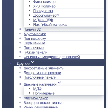
Фитополимер
XPS Полимер
Полиуретан
Дюрополимер®
МДФ и ЛДФ
Flex Гибкий материал
Панели 3D
Акустические
Под покраску
Окрашенные
Потолочные
Гибкие панели
Финишные молдинги для панелей
Другое
Декоративные элементы
Декоративные розетки
Потолочные панели
Дверные наличники
МДФ
Полимерные
Дверной декор
Бордюры декоративные
Рейки декоративные