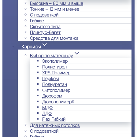
Высокие – 80 мм и выше
Тонкие – 12 мм и менее
С подсветкой
Гибкие
Скрытого типа
Плинтус-Багет
Средства для монтажа
Карнизы
Выбор по материалу
Экополимер
Полистирол
XPS Полимер
Перфом
Полиуретан
Фитополимер
Дюрофом
Дюрополимер®
МДФ
ЛДФ
Flex Гибкий
Для натяжных потолков
С подсветкой
Гибкие