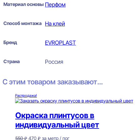
Материал основы
Перфом
Способ монтажа
На клей
Бренд
EVROPLAST
Страна
Россия
С этим товаром заказывают...
Распродажа!
Окраска плинтусов в
индивидуальный цвет
Первоначальная
Текущая
550
₽
470
₽
за метр / пог