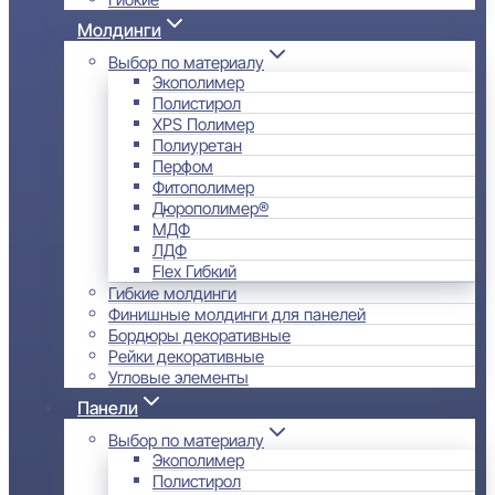
Молдинги
Выбор по материалу
Экополимер
Полистирол
XPS Полимер
Полиуретан
Перфом
Фитополимер
Дюрополимер®
МДФ
ЛДФ
Flex Гибкий
Гибкие молдинги
Финишные молдинги для панелей
Бордюры декоративные
Рейки декоративные
Угловые элементы
Панели
Выбор по материалу
Экополимер
Полистирол