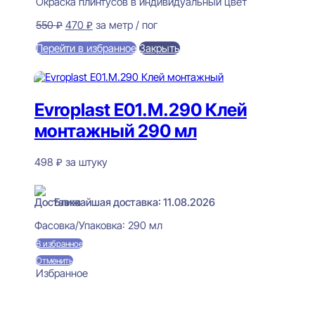
Окраска плинтусов в индивидуальный цвет
Первоначальная
Текущая
550
₽
470
₽
за метр / пог
цена
цена:
Перейти в избранное
Закрыть
составляла
470 ₽.
550 ₽.
В корзину
Evroplast E01.M.290 Клей
монтажный 290 мл
498
₽
за штуку
В наличии
Ближайшая доставка: 11.08.2026
Фасовка/Упаковка:
290 мл
В избранное
Отменить
Избранное