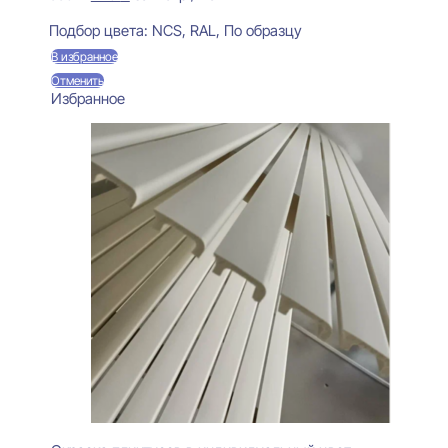
цена
цена:
Предзаказ
составляла
470 ₽.
Подбор цвета:
NCS, RAL, По образцу
550 ₽.
В избранное
Отменить
Избранное