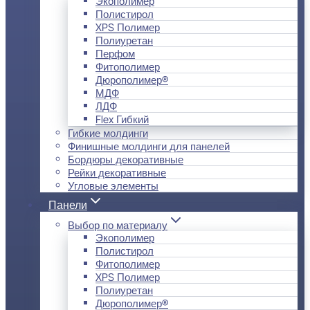
Экополимер
Полистирол
XPS Полимер
Полиуретан
Перфом
Фитополимер
Дюрополимер®
МДФ
ЛДФ
Flex Гибкий
Гибкие молдинги
Финишные молдинги для панелей
Бордюры декоративные
Рейки декоративные
Угловые элементы
Панели
Выбор по материалу
Экополимер
Полистирол
Фитополимер
XPS Полимер
Полиуретан
Дюрополимер®