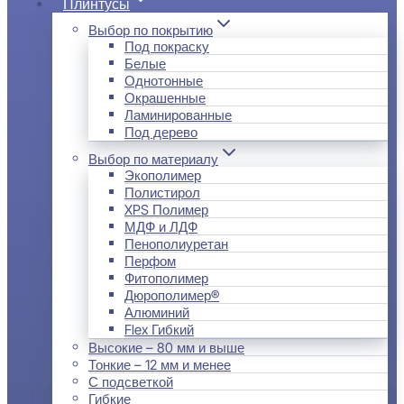
Плинтусы
Выбор по покрытию
Под покраску
Белые
Однотонные
Окрашенные
Ламинированные
Под дерево
Выбор по материалу
Экополимер
Полистирол
XPS Полимер
МДФ и ЛДФ
Пенополиуретан
Перфом
Фитополимер
Дюрополимер®
Алюминий
Flex Гибкий
Высокие – 80 мм и выше
Тонкие – 12 мм и менее
С подсветкой
Гибкие