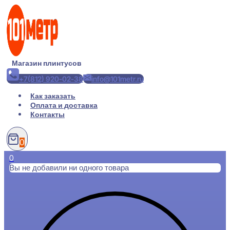
Перейти
к
содержимому
Магазин плинтусов
+7(812) 920-02-38
info@101metr.ru
Как заказать
Оплата и доставка
Контакты
0
0
Вы не добавили ни одного товара