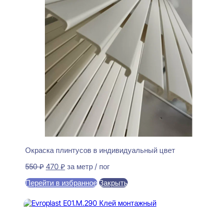
Окраска плинтусов в индивидуальный цвет
Первоначальная
Текущая
550
₽
470
₽
за метр / пог
цена
цена:
Перейти в избранное
Закрыть
составляла
470 ₽.
550 ₽.
В корзину