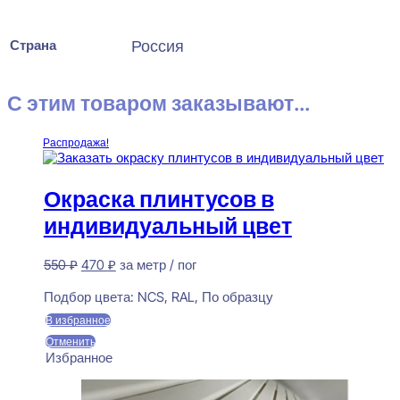
Страна
Россия
С этим товаром заказывают...
Распродажа!
Окраска плинтусов в
индивидуальный цвет
Первоначальная
Текущая
550
₽
470
₽
за метр / пог
цена
цена:
Предзаказ
составляла
470 ₽.
Подбор цвета:
NCS, RAL, По образцу
550 ₽.
В избранное
Отменить
Избранное