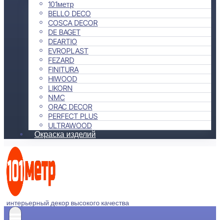
101метр
BELLO DECO
COSCA DECOR
DE BAGET
DEARTIO
EVROPLAST
FEZARD
FINITURA
HIWOOD
LIKORN
NMC
ORAC DECOR
PERFECT PLUS
ULTRAWOOD
Окраска изделий
интерьерный декор высокого качества