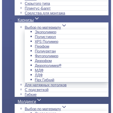
Скрытого типа
Плинтус-Багет
Средства для монтажа
Карнизы
Выбор по материалу
Экополимер
Полистирол
XPS Полимер
Перфом
Полиуретан
Фитополимер
Дюрофом
Дюрополимер®
МДФ
ЛДФ
Flex Гибкий
Для натяжных потолков
С подсветкой
Гибкие
Молдинги
Выбор по материалу