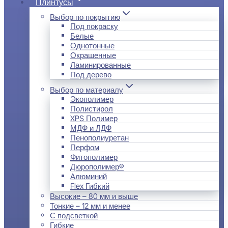
Плинтусы
Выбор по покрытию
Под покраску
Белые
Однотонные
Окрашенные
Ламинированные
Под дерево
Выбор по материалу
Экополимер
Полистирол
XPS Полимер
МДФ и ЛДФ
Пенополиуретан
Перфом
Фитополимер
Дюрополимер®
Алюминий
Flex Гибкий
Высокие – 80 мм и выше
Тонкие – 12 мм и менее
С подсветкой
Гибкие