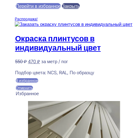
Перейти в избранное
Закрыть
В корзину
Распродажа!
Окраска плинтусов в
индивидуальный цвет
Первоначальная
Текущая
550
₽
470
₽
за метр / пог
цена
цена:
Предзаказ
составляла
470 ₽.
Подбор цвета:
NCS, RAL, По образцу
550 ₽.
В избранное
Отменить
Избранное