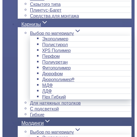
Скрытого типа
Плинтус-Багет
Средства для монтажа
Карнизы
Выбор по материалу
Экополимер
Полистирол
XPS Полимер
Перфом
Полиуретан
Фитополимер
Дюрофом
Дюрополимер®
МДФ
ЛДФ
Flex Гибкий
Для натяжных потолков
С подсветкой
Гибкие
Молдинги
Выбор по материалу