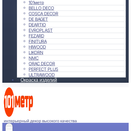
101метр
BELLO DECO
COSCA DECOR
DE BAGET
DEARTIO
EVROPLAST
FEZARD
FINITURA
HIWOOD
LIKORN
NMC
ORAC DECOR
PERFECT PLUS
ULTRAWOOD
Окраска изделий
интерьерный декор высокого качества