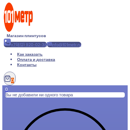
Перейти
к
содержимому
Магазин плинтусов
+7(812) 920-02-38
info@101metr.ru
Как заказать
Оплата и доставка
Контакты
0
0
Вы не добавили ни одного товара