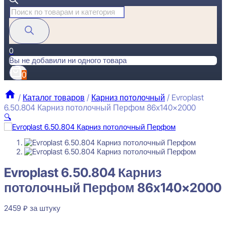
Поиск
товаров
0
Вы не добавили ни одного товара
0
/
Каталог товаров
/
Карниз потолочный
/
Evroplast
6.50.804 Карниз потолочный Перфом 86x140x2000
🔍
Evroplast 6.50.804 Карниз потолочный Перфом 86x140x2000
Evroplast 6.50.804 Карниз
2459
₽
за штуку
потолочный Перфом 86x140x2000
Перейти в избранное
Закрыть
2459
₽
за штуку
В наличии