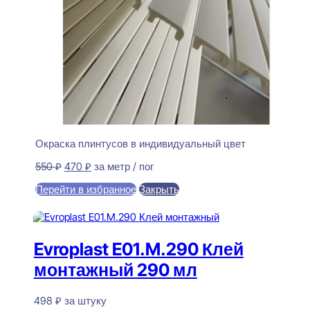
Окраска плинтусов в индивидуальный цвет
Первоначальная
Текущая
550
₽
470
₽
за метр / пог
цена
цена:
Перейти в избранное
Закрыть
составляла
470 ₽.
550 ₽.
В корзину
Evroplast E01.M.290 Клей
монтажный 290 мл
498
₽
за штуку