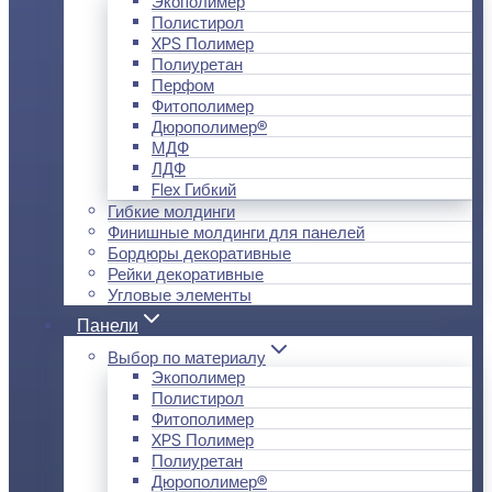
Экополимер
Полистирол
XPS Полимер
Полиуретан
Перфом
Фитополимер
Дюрополимер®
МДФ
ЛДФ
Flex Гибкий
Гибкие молдинги
Финишные молдинги для панелей
Бордюры декоративные
Рейки декоративные
Угловые элементы
Панели
Выбор по материалу
Экополимер
Полистирол
Фитополимер
XPS Полимер
Полиуретан
Дюрополимер®