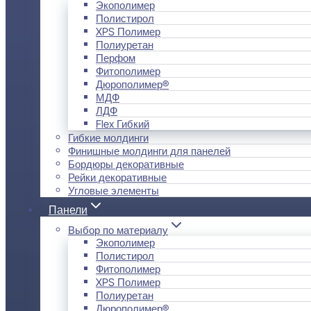
Экополимер
Полистирол
XPS Полимер
Полиуретан
Перфом
Фитополимер
Дюрополимер®
МДФ
ЛДФ
Flex Гибкий
Гибкие молдинги
Финишные молдинги для панелей
Бордюры декоративные
Рейки декоративные
Угловые элементы
Панели
Выбор по материалу
Экополимер
Полистирол
Фитополимер
XPS Полимер
Полиуретан
Дюрополимер®