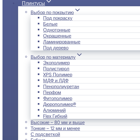
Плинтусы
Выбор по покрытию
Под покраску
Белые
Однотонные
Окрашенные
Ламинированные
Под дерево
Выбор по материалу
Экополимер
Полистирол
XPS Полимер
МДФ и ЛДФ
Пенополиуретан
Перфом
Фитополимер
Дюрополимер®
Алюминий
Flex Гибкий
Высокие – 80 мм и выше
Тонкие – 12 мм и менее
С подсветкой
Гибкие