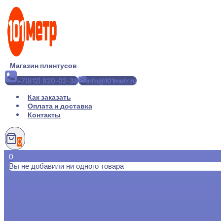
Перейти
к
содержимому
Магазин плинтусов
+7(812) 920-02-38
info@101metr.ru
Как заказать
Оплата и доставка
Контакты
0
0
Вы не добавили ни одного товара