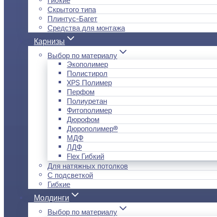
Скрытого типа
Плинтус-Багет
Средства для монтажа
Карнизы
Выбор по материалу
Экополимер
Полистирол
XPS Полимер
Перфом
Полиуретан
Фитополимер
Дюрофом
Дюрополимер®
МДФ
ЛДФ
Flex Гибкий
Для натяжных потолков
С подсветкой
Гибкие
Молдинги
Выбор по материалу