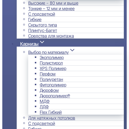
Высокие – 80 мм и выше
Тонкие – 12 мм и менее
С подсветкой
Гибкие
Скрытого типа
Плинтус-Багет
Средства для монтажа
Карнизы
Выбор по материалу
Экополимер
Полистирол
XPS Полимер
Перфом
Полиуретан
Фитополимер
Дюрофом
Дюрополимер®
МДФ
ЛДФ
Flex Гибкий
Для натяжных потолков
С подсветкой
Гибкие