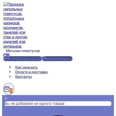
Перейти
к
содержимому
Магазин плинтусов
+7(812) 920-02-38
info@101metr.ru
Как заказать
Оплата и доставка
Контакты
0
0
Вы не добавили ни одного товара