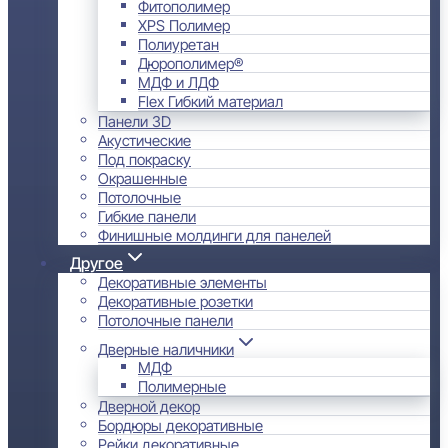
Фитополимер
XPS Полимер
Полиуретан
Дюрополимер®
МДФ и ЛДФ
Flex Гибкий материал
Панели 3D
Акустические
Под покраску
Окрашенные
Потолочные
Гибкие панели
Финишные молдинги для панелей
Другое
Декоративные элементы
Декоративные розетки
Потолочные панели
Дверные наличники
МДФ
Полимерные
Дверной декор
Бордюры декоративные
Рейки декоративные