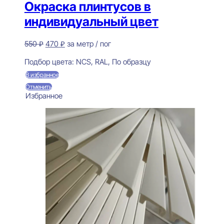
Окраска плинтусов в
индивидуальный цвет
Первоначальная
Текущая
550
₽
470
₽
за метр / пог
цена
цена:
Предзаказ
составляла
470 ₽.
Подбор цвета:
NCS, RAL, По образцу
550 ₽.
В избранное
Отменить
Избранное