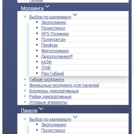
Молдинги
Выбор по материалу
Экополимер
Полистирол
XPS Полимер
Полиуретан
Перфом
Фитополимер
Дюрополимер®
МДФ
ЛДФ
Flex Гибкий
Гибкие молдинги
Финишные молдинги для панелей
Бордюры декоративные
Рейки декоративные
Угловые элементы
Панели
Выбор по материалу
Экополимер
Полистирол