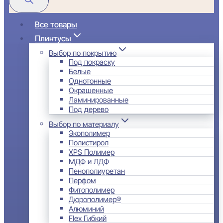
Все товары
Плинтусы
Выбор по покрытию
Под покраску
Белые
Однотонные
Окрашенные
Ламинированные
Под дерево
Выбор по материалу
Экополимер
Полистирол
XPS Полимер
МДФ и ЛДФ
Пенополиуретан
Перфом
Фитополимер
Дюрополимер®
Алюминий
Flex Гибкий