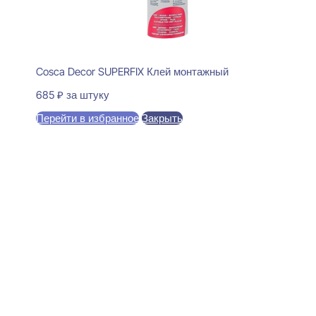
Cosca Decor SUPERFIX Клей монтажный
685
₽
за штуку
Перейти в избранное
Закрыть
В корзину
Perfect Plus P191 Карниз
потолочный 78x140x2000
1770
₽
за штуку
В наличии