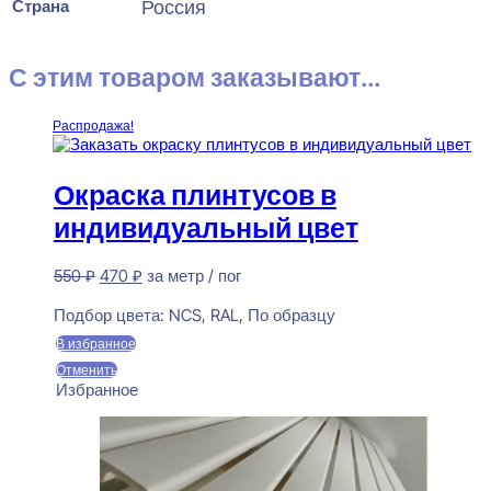
Страна
Россия
С этим товаром заказывают...
Распродажа!
Окраска плинтусов в
индивидуальный цвет
Первоначальная
Текущая
550
₽
470
₽
за метр / пог
цена
цена:
Предзаказ
составляла
470 ₽.
Подбор цвета:
NCS, RAL, По образцу
550 ₽.
В избранное
Отменить
Избранное