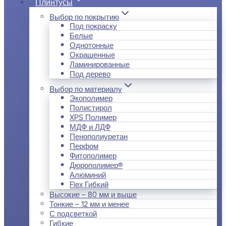
Плинтусы
Выбор по покрытию
Под покраску
Белые
Однотонные
Окрашенные
Ламинированные
Под дерево
Выбор по материалу
Экополимер
Полистирол
XPS Полимер
МДФ и ЛДФ
Пенополиуретан
Перфом
Фитополимер
Дюрополимер®
Алюминий
Flex Гибкий
Высокие – 80 мм и выше
Тонкие – 12 мм и менее
С подсветкой
Гибкие