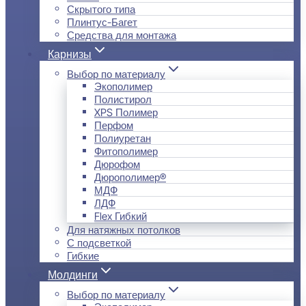
Скрытого типа
Плинтус-Багет
Средства для монтажа
Карнизы
Выбор по материалу
Экополимер
Полистирол
XPS Полимер
Перфом
Полиуретан
Фитополимер
Дюрофом
Дюрополимер®
МДФ
ЛДФ
Flex Гибкий
Для натяжных потолков
С подсветкой
Гибкие
Молдинги
Выбор по материалу