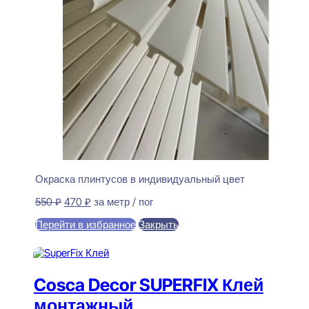
Окраска плинтусов в индивидуальный цвет
Первоначальная
Текущая
550
₽
470
₽
за метр / пог
цена
цена:
Перейти в избранное
Закрыть
составляла
470 ₽.
550 ₽.
В корзину
Cosca Decor SUPERFIX Клей
монтажный