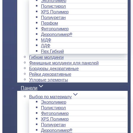
Экополимер
Полистирол
XPS Полимер
Полиуретан
Перфом
Фитополимер
Дюрополимер®
МДФ
ЛДФ
Flex Гибкий
Гибкие молдинги
Финишные молдинги для панелей
Бордюры декоративные
Рейки декоративные
Угловые элементы
Панели
Выбор по материалу
Экополимер
Полистирол
Фитополимер
XPS Полимер
Полиуретан
Дюрополимер®