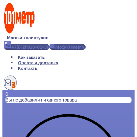
Перейти
к
содержимому
Магазин плинтусов
+7(812) 920-02-38
info@101metr.ru
Как заказать
Оплата и доставка
Контакты
0
0
Вы не добавили ни одного товара