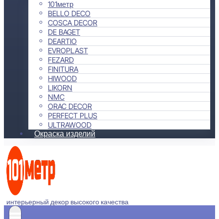
101метр
BELLO DECO
COSCA DECOR
DE BAGET
DEARTIO
EVROPLAST
FEZARD
FINITURA
HIWOOD
LIKORN
NMC
ORAC DECOR
PERFECT PLUS
ULTRAWOOD
Окраска изделий
интерьерный декор высокого качества