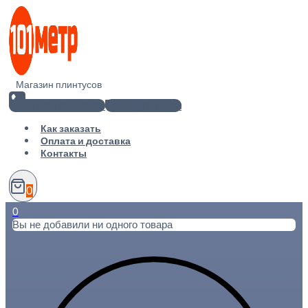
Перейти
к
содержимому
Магазин плинтусов
+7(812) 920-02-38
info@101metr.ru
Как заказать
Оплата и доставка
Контакты
0
0
Вы не добавили ни одного товара