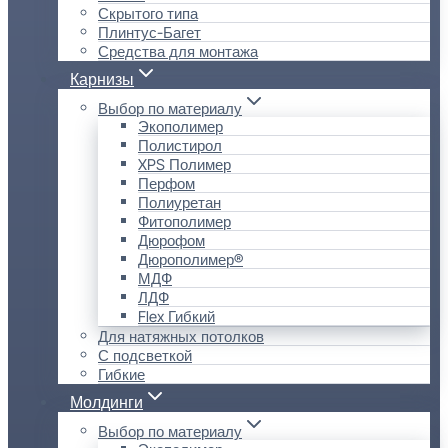
Скрытого типа
Плинтус-Багет
Средства для монтажа
Карнизы
Выбор по материалу
Экополимер
Полистирол
XPS Полимер
Перфом
Полиуретан
Фитополимер
Дюрофом
Дюрополимер®
МДФ
ЛДФ
Flex Гибкий
Для натяжных потолков
С подсветкой
Гибкие
Молдинги
Выбор по материалу