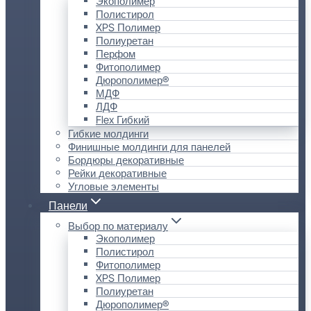
Экополимер
Полистирол
XPS Полимер
Полиуретан
Перфом
Фитополимер
Дюрополимер®
МДФ
ЛДФ
Flex Гибкий
Гибкие молдинги
Финишные молдинги для панелей
Бордюры декоративные
Рейки декоративные
Угловые элементы
Панели
Выбор по материалу
Экополимер
Полистирол
Фитополимер
XPS Полимер
Полиуретан
Дюрополимер®