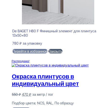
De BAGET H80 F Финишный элемент для плинтуса
13x50x80
780
₽
за упаковку
Перейти в избранное
Закрыть
В корзину
Распродажа!
Окраска плинтусов в
индивидуальный цвет
Первоначальная
Текущая
550
₽
470
₽
за метр / пог
цена
цена:
Предзаказ
составляла
470 ₽.
Подбор цвета:
NCS, RAL, По образцу
550 ₽.