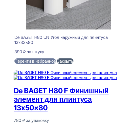
De BAGET H80 UN Угол наружный для плинтуса
13x33x80
390
₽
за штуку
Перейти в избранное
Закрыть
В корзину
De BAGET H80 F Финишный
элемент для плинтуса
13x50x80
780
₽
за упаковку
В наличии