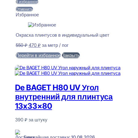
В избранное
Отменить
Избранное
Окраска плинтусов в индивидуальный цвет
Первоначальная
Текущая
550
₽
470
₽
за метр / пог
цена
цена:
Перейти в избранное
Закрыть
составляла
470 ₽.
550 ₽.
В корзину
De BAGET H80 UV Угол
внутренний для плинтуса
13x33x80
390
₽
за штуку
В наличии
Ближайшая доставка: 10.08.2026