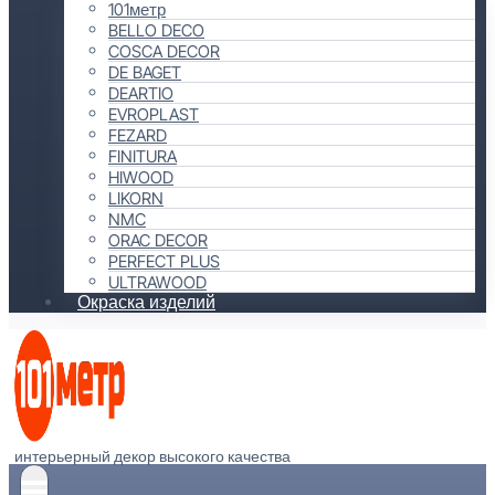
101метр
BELLO DECO
COSCA DECOR
DE BAGET
DEARTIO
EVROPLAST
FEZARD
FINITURA
HIWOOD
LIKORN
NMC
ORAC DECOR
PERFECT PLUS
ULTRAWOOD
Окраска изделий
интерьерный декор высокого качества