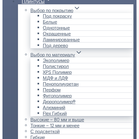
Плинтусы
Выбор по покрытию
Под покраску
Белые
Однотонные
Окрашенные
Ламинированные
Под дерево
Выбор по материалу
Экополимер
Полистирол
XPS Полимер
МДФ и ЛДФ
Пенополиуретан
Перфом
Фитополимер
Дюрополимер®
Алюминий
Flex Гибкий
Высокие – 80 мм и выше
Тонкие – 12 мм и менее
С подсветкой
Гибкие