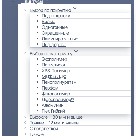
Плинтусы
Выбор по покрытию
Под покраску
Белые
Однотонные
Окрашенные
Ламинированные
Под дерево
Выбор по материалу
Экополимер
Полистирол
XPS Полимер
МДФ и ЛДФ
Пенополиуретан
Перфом
Фитополимер
Дюрополимер®
Алюминий
Flex Гибкий
Высокие – 80 мм и выше
Тонкие – 12 мм и менее
С подсветкой
Гибкие