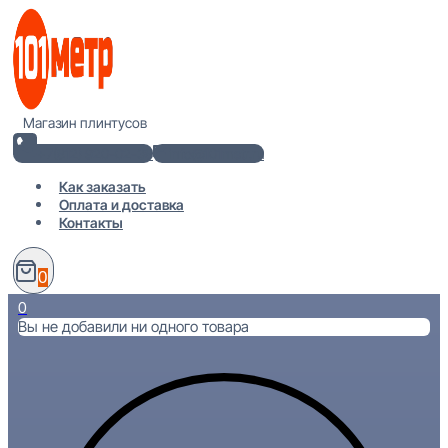
Перейти
к
содержимому
Магазин плинтусов
+7(812) 920-02-38
info@101metr.ru
Как заказать
Оплата и доставка
Контакты
0
0
Вы не добавили ни одного товара