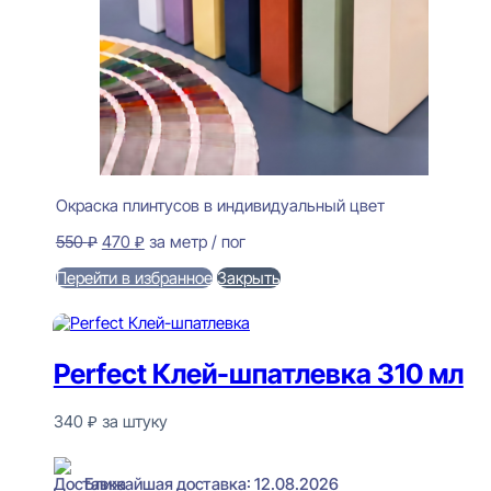
Окраска плинтусов в индивидуальный цвет
Первоначальная
Текущая
550
₽
470
₽
за метр / пог
цена
цена:
Перейти в избранное
Закрыть
составляла
470 ₽.
550 ₽.
В корзину
Perfect Клей-шпатлевка 310 мл
340
₽
за штуку
В наличии
Ближайшая доставка: 12.08.2026