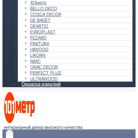
101метр
BELLO DECO
COSCA DECOR
DE BAGET
DEARTIO
EVROPLAST
FEZARD
FINITURA
HIWOOD
LIKORN
NMC
ORAC DECOR
PERFECT PLUS
ULTRAWOOD
Окраска изделий
интерьерный декор высокого качества