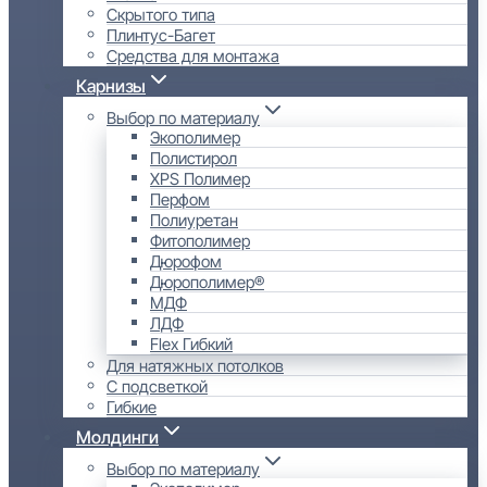
Скрытого типа
Плинтус-Багет
Средства для монтажа
Карнизы
Выбор по материалу
Экополимер
Полистирол
XPS Полимер
Перфом
Полиуретан
Фитополимер
Дюрофом
Дюрополимер®
МДФ
ЛДФ
Flex Гибкий
Для натяжных потолков
С подсветкой
Гибкие
Молдинги
Выбор по материалу