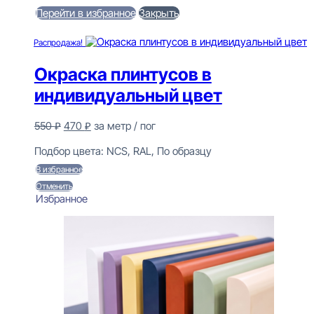
Перейти в избранное
Закрыть
В корзину
Распродажа!
Окраска плинтусов в
индивидуальный цвет
Первоначальная
Текущая
550
₽
470
₽
за метр / пог
цена
цена:
Предзаказ
составляла
470 ₽.
Подбор цвета:
NCS, RAL, По образцу
550 ₽.
В избранное
Отменить
Избранное