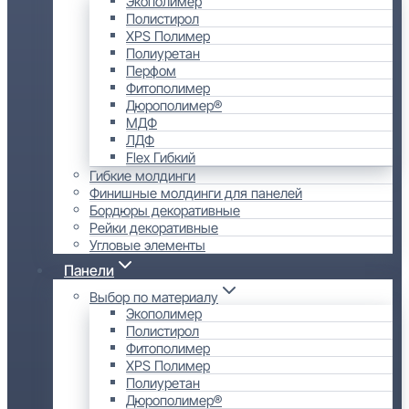
Экополимер
Полистирол
XPS Полимер
Полиуретан
Перфом
Фитополимер
Дюрополимер®
МДФ
ЛДФ
Flex Гибкий
Гибкие молдинги
Финишные молдинги для панелей
Бордюры декоративные
Рейки декоративные
Угловые элементы
Панели
Выбор по материалу
Экополимер
Полистирол
Фитополимер
XPS Полимер
Полиуретан
Дюрополимер®