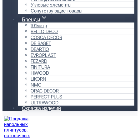
Угловые элементы
Сопутствующие товары
Бренды
101метр
BELLO DECO
COSCA DECOR
DE BAGET
DEARTIO
EVROPLAST
FEZARD
FINITURA
HIWOOD
LIKORN
NMC
ORAC DECOR
PERFECT PLUS
ULTRAWOOD
Окраска изделий