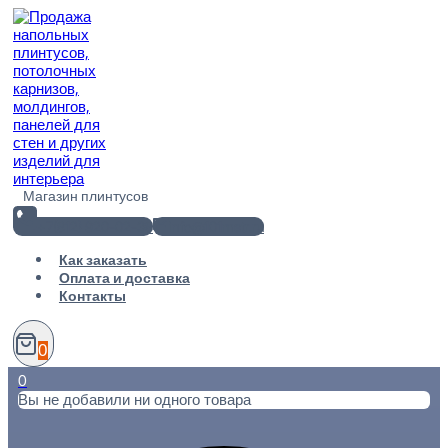
Перейти
к
содержимому
Магазин плинтусов
+7(812) 920-02-38
info@101metr.ru
Как заказать
Оплата и доставка
Контакты
0
0
Вы не добавили ни одного товара