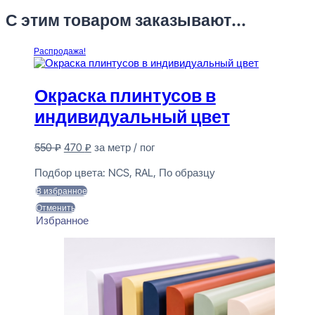
С этим товаром заказывают...
Распродажа!
Окраска плинтусов в
индивидуальный цвет
Первоначальная
Текущая
550
₽
470
₽
за метр / пог
цена
цена:
Предзаказ
составляла
470 ₽.
Подбор цвета:
NCS, RAL, По образцу
550 ₽.
В избранное
Отменить
Избранное