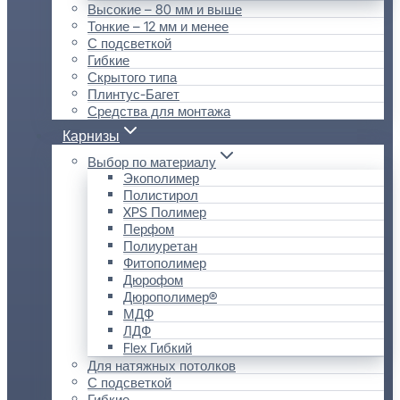
Высокие – 80 мм и выше
Тонкие – 12 мм и менее
С подсветкой
Гибкие
Скрытого типа
Плинтус-Багет
Средства для монтажа
Карнизы
Выбор по материалу
Экополимер
Полистирол
XPS Полимер
Перфом
Полиуретан
Фитополимер
Дюрофом
Дюрополимер®
МДФ
ЛДФ
Flex Гибкий
Для натяжных потолков
С подсветкой
Гибкие