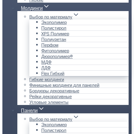
Молдинги
Выбор по материалу
Экополимер
Полистирол
XPS Полимер
Полиуретан
Перфом
Фитополимер
Дюрополимер®
МДФ
ЛДФ
Flex Гибкий
Гибкие молдинги
Финишные молдинги для панелей
Бордюры декоративные
Рейки декоративные
Угловые элементы
Панели
Выбор по материалу
Экополимер
Полистирол