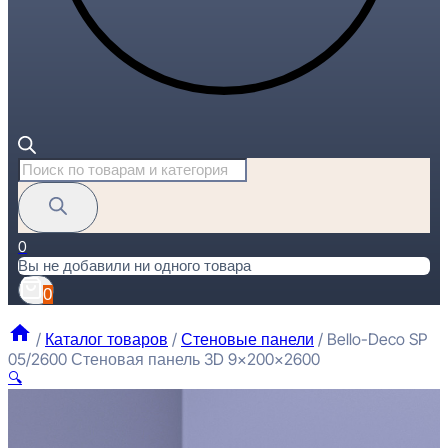
Поиск
товаров
0
Вы не добавили ни одного товара
0
/
Каталог товаров
/
Стеновые панели
/
Bello-Deco SP
05/2600 Стеновая панель 3D 9x200x2600
🔍