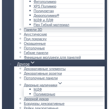
Фитополимер
XPS Полимер
Полиуретан
Дюрополимер®
МДФ и ЛДФ
Flex Гибкий материал
Панели 3D
Акустические
Под покраску
Окрашенные
Потолочные
Гибкие панели
Финишные молдинги для панелей
Другое
Декоративные элементы
Декоративные розетки
Потолочные панели
Дверные наличники
МДФ
Полимерные
Дверной декор
Бордюры декоративные
Рейки декоративные