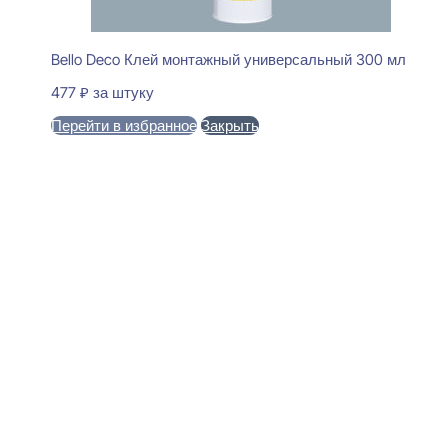
Bello Deco Клей монтажный универсальный 300 мл
477
₽
за штуку
Перейти в избранное
Закрыть
В корзину
Ultrawood UW 1218 i Стеновая
панель 18x240x2000
3699
₽
за штуку
В наличии
Ближайшая доставка: 12.08.2026