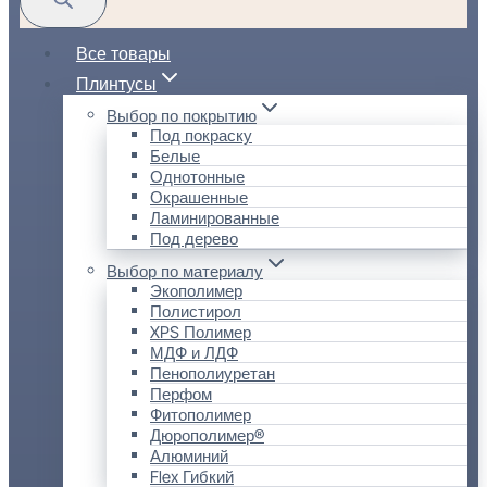
Все товары
Плинтусы
Выбор по покрытию
Под покраску
Белые
Однотонные
Окрашенные
Ламинированные
Под дерево
Выбор по материалу
Экополимер
Полистирол
XPS Полимер
МДФ и ЛДФ
Пенополиуретан
Перфом
Фитополимер
Дюрополимер®
Алюминий
Flex Гибкий