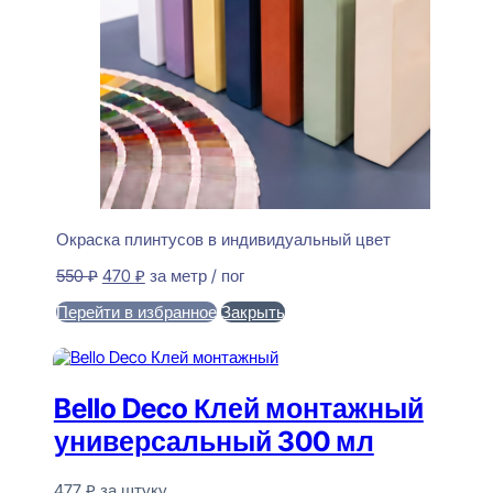
Окраска плинтусов в индивидуальный цвет
Первоначальная
Текущая
550
₽
470
₽
за метр / пог
цена
цена:
Перейти в избранное
Закрыть
составляла
470 ₽.
550 ₽.
В корзину
Bello Deco Клей монтажный
универсальный 300 мл
477
₽
за штуку