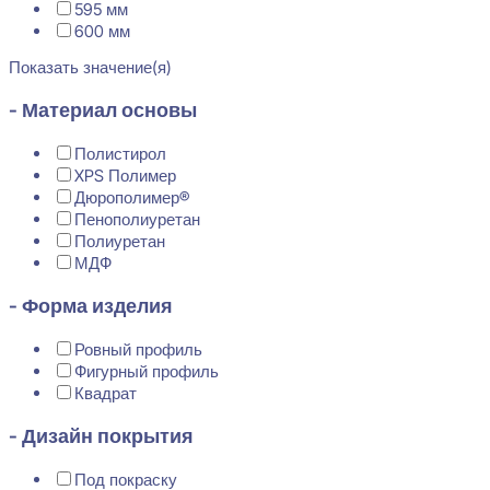
595 мм
600 мм
Показать значение(я)
- Материал основы
Полистирол
XPS Полимер
Дюрополимер®
Пенополиуретан
Полиуретан
МДФ
- Форма изделия
Ровный профиль
Фигурный профиль
Квадрат
- Дизайн покрытия
Под покраску