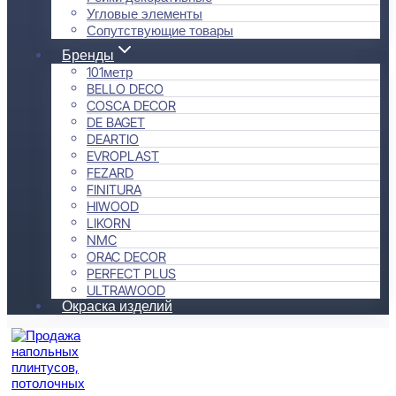
Угловые элементы
Сопутствующие товары
Бренды
101метр
BELLO DECO
COSCA DECOR
DE BAGET
DEARTIO
EVROPLAST
FEZARD
FINITURA
HIWOOD
LIKORN
NMC
ORAC DECOR
PERFECT PLUS
ULTRAWOOD
Окраска изделий