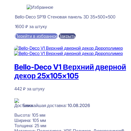
Bello-Deco SP19 Стеновая панель 3D 35x500x500
1600
₽
за штуку
Перейти в избранное
Закрыть
В корзину
Bello-Deco V1 Верхний дверной
декор 25x105x105
442
₽
за штуку
В наличии
Ближайшая доставка: 10.08.2026
Высота:
105 мм
Ширина:
105 мм
Толщина:
25 мм
Материал:
Полистирол, XPS Полимер, Дюрополимер®