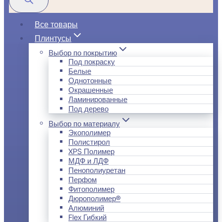
Все товары
Плинтусы
Выбор по покрытию
Под покраску
Белые
Однотонные
Окрашенные
Ламинированные
Под дерево
Выбор по материалу
Экополимер
Полистирол
XPS Полимер
МДФ и ЛДФ
Пенополиуретан
Перфом
Фитополимер
Дюрополимер®
Алюминий
Flex Гибкий