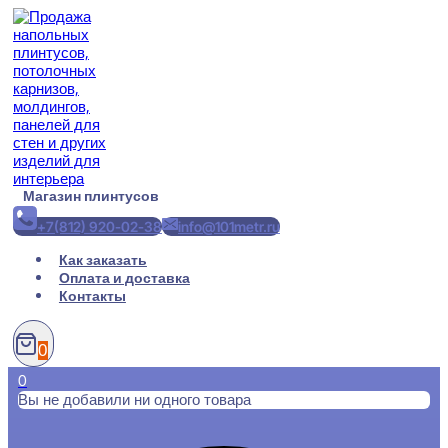
Перейти
к
содержимому
Магазин плинтусов
+7(812) 920-02-38
info@101metr.ru
Как заказать
Оплата и доставка
Контакты
0
0
Вы не добавили ни одного товара