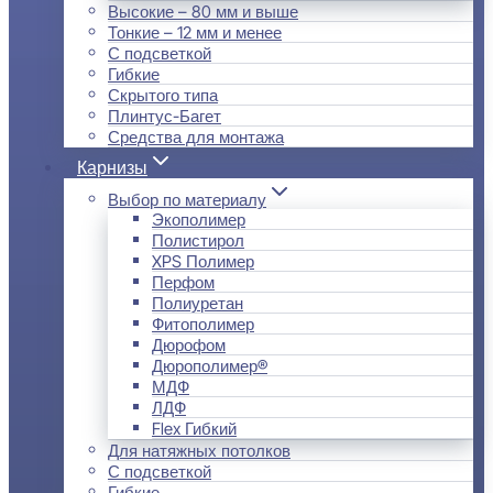
Высокие – 80 мм и выше
Тонкие – 12 мм и менее
С подсветкой
Гибкие
Скрытого типа
Плинтус-Багет
Средства для монтажа
Карнизы
Выбор по материалу
Экополимер
Полистирол
XPS Полимер
Перфом
Полиуретан
Фитополимер
Дюрофом
Дюрополимер®
МДФ
ЛДФ
Flex Гибкий
Для натяжных потолков
С подсветкой
Гибкие