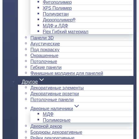
Фитополимер
XPS Полимер
Полиуретан
Дюрополимер®
МДФ и ЛДФ
Flex Гибкий материал
Панели 3D
Акустические
Под покраску
Окрашенные
Потолочные
Гибкие панели
Финишные молдинги для панелей
Другое
Декоративные элементы
Декоративные розетки
Потолочные панели
Дверные наличники
МДФ
Полимерные
Дверной декор
Бордюры декоративные
Рейки декоративные