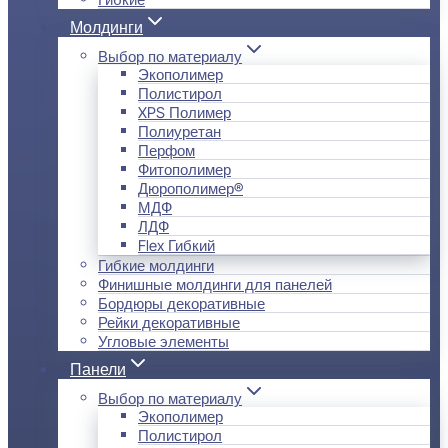
Молдинги
Выбор по материалу
Экополимер
Полистирол
XPS Полимер
Полиуретан
Перфом
Фитополимер
Дюрополимер®
МДФ
ЛДФ
Flex Гибкий
Гибкие молдинги
Финишные молдинги для панелей
Бордюры декоративные
Рейки декоративные
Угловые элементы
Панели
Выбор по материалу
Экополимер
Полистирол