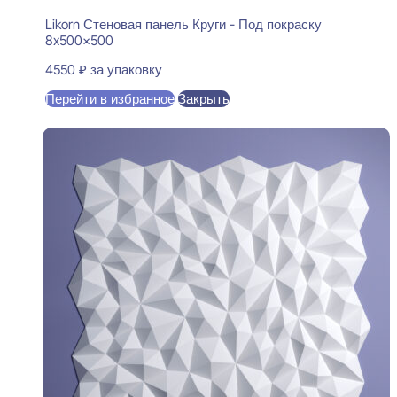
Likorn Стеновая панель Круги - Под покраску
8x500x500
4550
₽
за упаковку
Перейти в избранное
Закрыть
В корзину