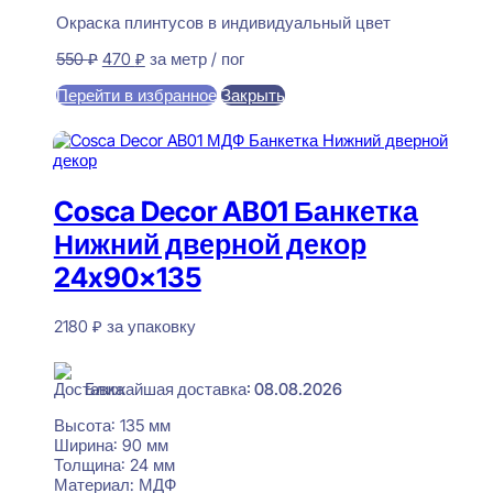
Окраска плинтусов в индивидуальный цвет
Первоначальная
Текущая
550
₽
470
₽
за метр / пог
цена
цена:
Перейти в избранное
Закрыть
составляла
470 ₽.
550 ₽.
В корзину
Cosca Decor AB01 Банкетка
Нижний дверной декор
24x90x135
2180
₽
за упаковку
В наличии
Ближайшая доставка: 08.08.2026
Высота:
135 мм
Ширина:
90 мм
Толщина:
24 мм
Материал:
МДФ