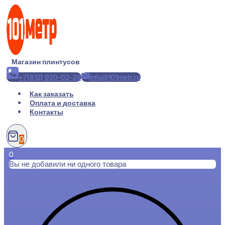
Перейти
к
содержимому
Магазин плинтусов
+7(812) 920-02-38
info@101metr.ru
Как заказать
Оплата и доставка
Контакты
0
0
Вы не добавили ни одного товара