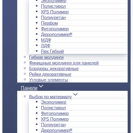
Экополимер
Полистирол
XPS Полимер
Полиуретан
Перфом
Фитополимер
Дюрополимер®
МДФ
ЛДФ
Flex Гибкий
Гибкие молдинги
Финишные молдинги для панелей
Бордюры декоративные
Рейки декоративные
Угловые элементы
Панели
Выбор по материалу
Экополимер
Полистирол
Фитополимер
XPS Полимер
Полиуретан
Дюрополимер®