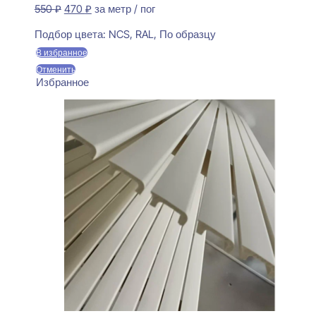
Первоначальная
Текущая
550
₽
470
₽
за метр / пог
цена
цена:
Предзаказ
составляла
470 ₽.
Подбор цвета:
NCS, RAL, По образцу
550 ₽.
В избранное
Отменить
Избранное