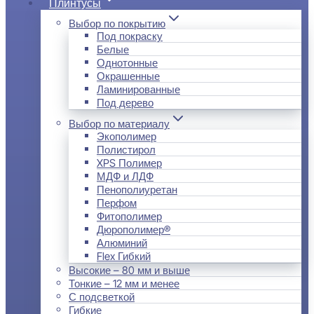
Плинтусы
Выбор по покрытию
Под покраску
Белые
Однотонные
Окрашенные
Ламинированные
Под дерево
Выбор по материалу
Экополимер
Полистирол
XPS Полимер
МДФ и ЛДФ
Пенополиуретан
Перфом
Фитополимер
Дюрополимер®
Алюминий
Flex Гибкий
Высокие – 80 мм и выше
Тонкие – 12 мм и менее
С подсветкой
Гибкие