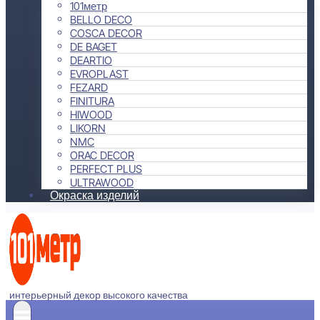
101метр
BELLO DECO
COSCA DECOR
DE BAGET
DEARTIO
EVROPLAST
FEZARD
FINITURA
HIWOOD
LIKORN
NMC
ORAC DECOR
PERFECT PLUS
ULTRAWOOD
Окраска изделий
интерьерный декор высокого качества