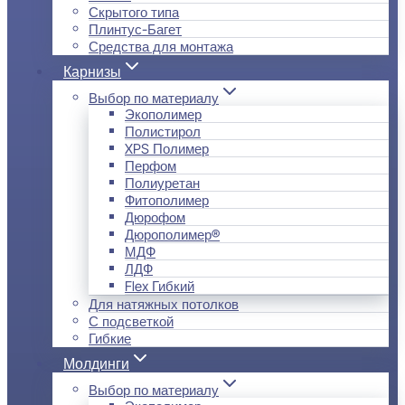
Скрытого типа
Плинтус-Багет
Средства для монтажа
Карнизы
Выбор по материалу
Экополимер
Полистирол
XPS Полимер
Перфом
Полиуретан
Фитополимер
Дюрофом
Дюрополимер®
МДФ
ЛДФ
Flex Гибкий
Для натяжных потолков
С подсветкой
Гибкие
Молдинги
Выбор по материалу