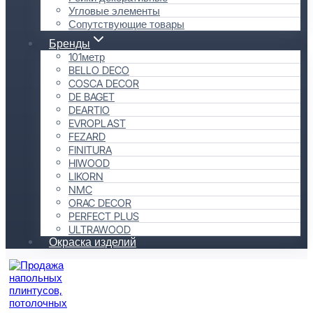
Угловые элементы
Сопутствующие товары
Бренды
101метр
BELLO DECO
COSCA DECOR
DE BAGET
DEARTIO
EVROPLAST
FEZARD
FINITURA
HIWOOD
LIKORN
NMC
ORAC DECOR
PERFECT PLUS
ULTRAWOOD
Окраска изделий