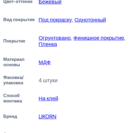
Цвет-оттенок
Бежевый
Вид покрытия
Под покраску
,
Однотонный
Огрунтовано
,
Финишное покрытие
,
Покрытие
Пленка
Материал
МДФ
основы
Фасовка/
4 штуки
упаковка
Способ
На клей
монтажа
Бренд
LIKORN