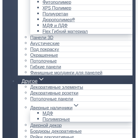
Фитополимер
XPS Полимер
Полиуретан
Дюрополимер®
МДФ и ЛДФ
Flex Гибкий материал
Панели 3D
Акустические
Под покраску
Окрашенные
Потолочные
Гибкие панели
Финишные молдинги для панелей
Другое
Декоративные элементы
Декоративные розетки
Потолочные панели
Дверные наличники
МДФ
Полимерные
Дверной декор
Бордюры декоративные
Рейки декоративные