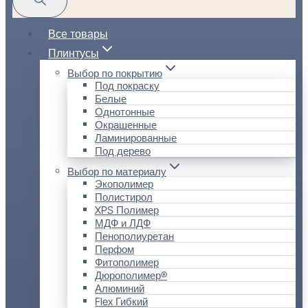
Все товары
Плинтусы
Выбор по покрытию
Под покраску
Белые
Однотонные
Окрашенные
Ламинированные
Под дерево
Выбор по материалу
Экополимер
Полистирол
XPS Полимер
МДФ и ЛДФ
Пенополиуретан
Перфом
Фитополимер
Дюрополимер®
Алюминий
Flex Гибкий