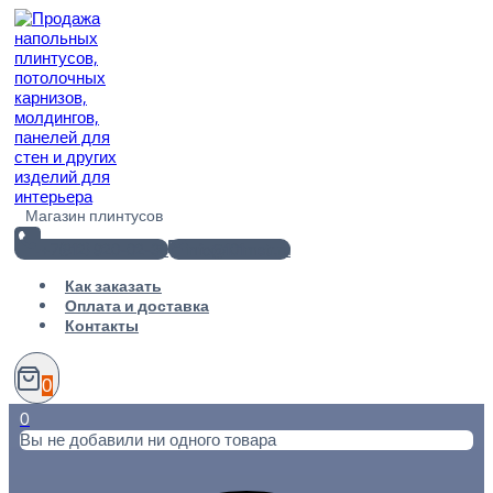
Перейти
к
содержимому
Магазин плинтусов
+7(812) 920-02-38
info@101metr.ru
Как заказать
Оплата и доставка
Контакты
0
0
Вы не добавили ни одного товара