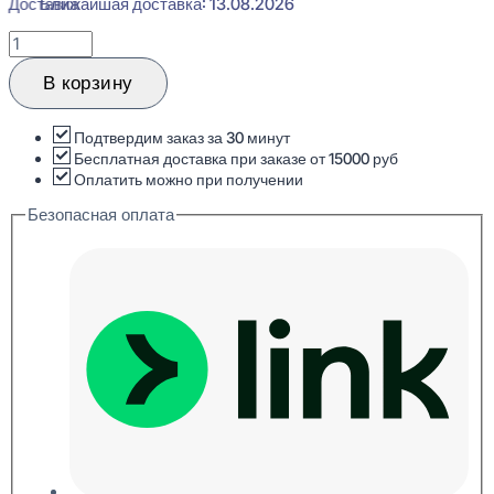
Ближайшая доставка: 13.08.2026
Количество
товара
Likorn
В корзину
Стеновая
панель
Пирамида
Подтвердим заказ за 30 минут
-
Бесплатная доставка при заказе от 15000 руб
Под
Оплатить можно при получении
покраску
Безопасная оплата
8x500x500