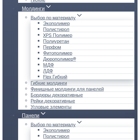
Молдинги
Выбор по материалу
Экополимер
Полистирол
XPS Полимер
Полиуретан
Перфом
Фитополимер
Дюрополимер®
МДФ
ЛДФ
Flex Гибкий
Гибкие молдинги
Финишные молдинги для панелей
Бордюры декоративные
Рейки декоративные
Угловые элементы
Панели
Выбор по материалу
Экополимер
Полистирол