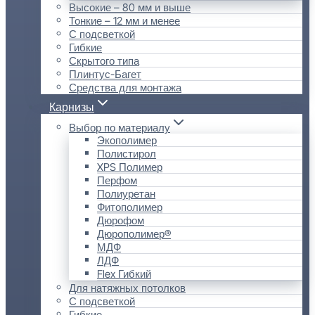
Высокие – 80 мм и выше
Тонкие – 12 мм и менее
С подсветкой
Гибкие
Скрытого типа
Плинтус-Багет
Средства для монтажа
Карнизы
Выбор по материалу
Экополимер
Полистирол
XPS Полимер
Перфом
Полиуретан
Фитополимер
Дюрофом
Дюрополимер®
МДФ
ЛДФ
Flex Гибкий
Для натяжных потолков
С подсветкой
Гибкие