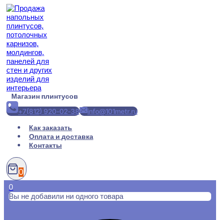
Перейти
к
содержимому
Магазин плинтусов
+7(812) 920-02-38
info@101metr.ru
Как заказать
Оплата и доставка
Контакты
0
0
Вы не добавили ни одного товара