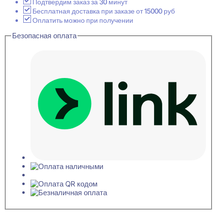
Серый
Подтвердим заказ за 30 минут
Акустическая
Бесплатная доставка при заказе от 15000 руб
панель
Оплатить можно при получении
для
Безопасная оплата
стен
19x600x1200