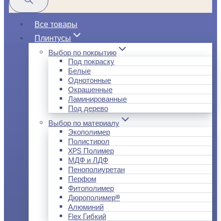
Все товары
Плинтусы
Выбор по покрытию
Под покраску
Белые
Однотонные
Окрашенные
Ламинированные
Под дерево
Выбор по материалу
Экополимер
Полистирол
XPS Полимер
МДФ и ЛДФ
Пенополиуретан
Перфом
Фитополимер
Дюрополимер®
Алюминий
Flex Гибкий