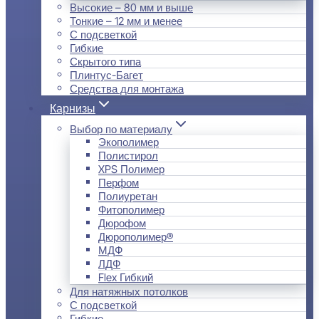
Высокие – 80 мм и выше
Тонкие – 12 мм и менее
С подсветкой
Гибкие
Скрытого типа
Плинтус-Багет
Средства для монтажа
Карнизы
Выбор по материалу
Экополимер
Полистирол
XPS Полимер
Перфом
Полиуретан
Фитополимер
Дюрофом
Дюрополимер®
МДФ
ЛДФ
Flex Гибкий
Для натяжных потолков
С подсветкой
Гибкие