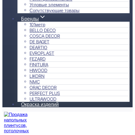
Угловые элементы
Сопутствующие товары
Бренды
101метр
BELLO DECO
COSCA DECOR
DE BAGET
DEARTIO
EVROPLAST
FEZARD
FINITURA
HIWOOD
LIKORN
NMC
ORAC DECOR
PERFECT PLUS
ULTRAWOOD
Окраска изделий