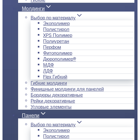
Молдинги
Выбор по материалу
Экополимер
Полистирол
XPS Полимер
Полиуретан
Перфом
Фитополимер
Дюрополимер®
МДФ
ЛДФ
Flex Гибкий
Гибкие молдинги
Финишные молдинги для панелей
Бордюры декоративные
Рейки декоративные
Угловые элементы
Панели
Выбор по материалу
Экополимер
Полистирол