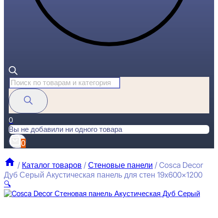
Поиск
товаров
0
Вы не добавили ни одного товара
0
/
Каталог товаров
/
Стеновые панели
/
Cosca Decor
Дуб Серый Акустическая панель для стен 19x600x1200
🔍