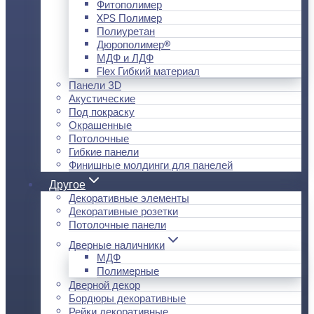
Фитополимер
XPS Полимер
Полиуретан
Дюрополимер®
МДФ и ЛДФ
Flex Гибкий материал
Панели 3D
Акустические
Под покраску
Окрашенные
Потолочные
Гибкие панели
Финишные молдинги для панелей
Другое
Декоративные элементы
Декоративные розетки
Потолочные панели
Дверные наличники
МДФ
Полимерные
Дверной декор
Бордюры декоративные
Рейки декоративные