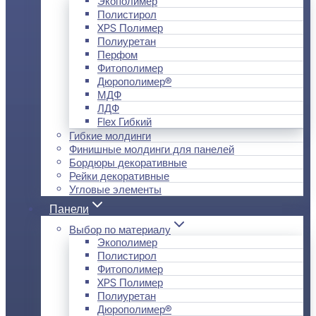
Экополимер
Полистирол
XPS Полимер
Полиуретан
Перфом
Фитополимер
Дюрополимер®
МДФ
ЛДФ
Flex Гибкий
Гибкие молдинги
Финишные молдинги для панелей
Бордюры декоративные
Рейки декоративные
Угловые элементы
Панели
Выбор по материалу
Экополимер
Полистирол
Фитополимер
XPS Полимер
Полиуретан
Дюрополимер®