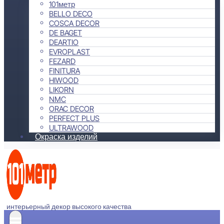
101метр
BELLO DECO
COSCA DECOR
DE BAGET
DEARTIO
EVROPLAST
FEZARD
FINITURA
HIWOOD
LIKORN
NMC
ORAC DECOR
PERFECT PLUS
ULTRAWOOD
Окраска изделий
интерьерный декор высокого качества