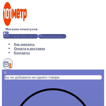
Перейти
к
содержимому
Магазин плинтусов
+7(812) 920-02-38
info@101metr.ru
Как заказать
Оплата и доставка
Контакты
0
0
Вы не добавили ни одного товара