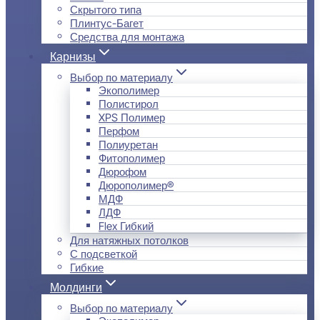
Скрытого типа
Плинтус-Багет
Средства для монтажа
Карнизы
Выбор по материалу
Экополимер
Полистирол
XPS Полимер
Перфом
Полиуретан
Фитополимер
Дюрофом
Дюрополимер®
МДФ
ЛДФ
Flex Гибкий
Для натяжных потолков
С подсветкой
Гибкие
Молдинги
Выбор по материалу