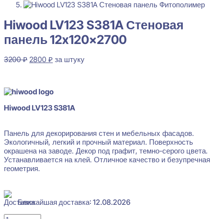
Hiwood LV123 S381A Стеновая
панель 12x120x2700
Первоначальная
Текущая
3200
₽
2800
₽
за штуку
цена
цена:
В наличии
составляла
2800 ₽.
3200 ₽.
Hiwood LV123 S381A
Панель для декорирования стен и мебельных фасадов.
Экологичный, легкий и прочный материал. Поверхность
окрашена на заводе. Декор под графит, темно-серого цвета.
Устанавливается на клей. Отличное качество и безупречная
геометрия.
Ближайшая доставка: 12.08.2026
Количество