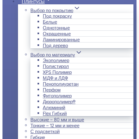
Плинтусы
Выбор по покрытию
Под покраску
Белые
Однотонные
Окрашенные
Ламинированные
Под дерево
Выбор по материалу
Экополимер
Полистирол
XPS Полимер
МДФ и ЛДФ
Пенополиуретан
Перфом
Фитополимер
Дюрополимер®
Алюминий
Flex Гибкий
Высокие – 80 мм и выше
Тонкие – 12 мм и менее
С подсветкой
Гибкие