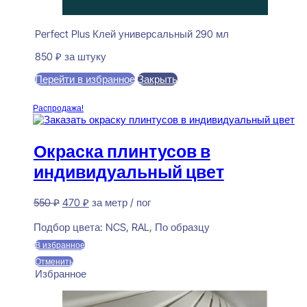
Perfect Plus Клей универсальный 290 мл
850
₽
за штуку
Перейти в избранное
Закрыть
В корзину
Распродажа!
Окраска плинтусов в
индивидуальный цвет
Первоначальная
Текущая
550
₽
470
₽
за метр / пог
цена
цена:
Предзаказ
составляла
470 ₽.
Подбор цвета:
NCS, RAL, По образцу
550 ₽.
В избранное
Отменить
Избранное