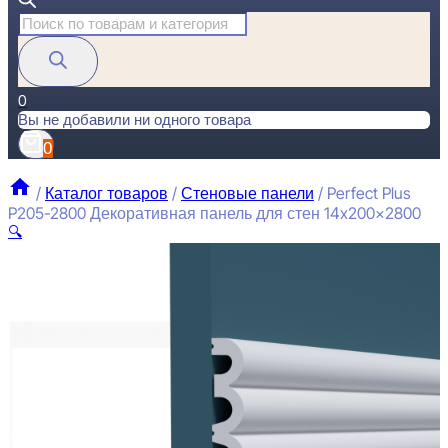
Поиск
товаров
0
Вы не добавили ни одного товара
0
/
Каталог товаров
/
Стеновые панели
/
Perfect Plus
P205-2800 Декоративная панель для стен 14x200x2800
🔍