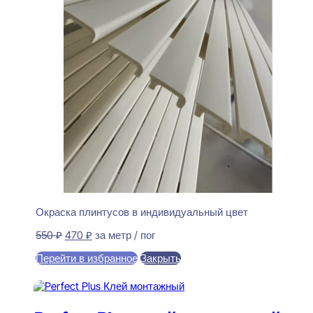
Окраска плинтусов в индивидуальный цвет
Первоначальная
Текущая
550
₽
470
₽
за метр / пог
цена
цена:
Перейти в избранное
Закрыть
составляла
470 ₽.
550 ₽.
В корзину