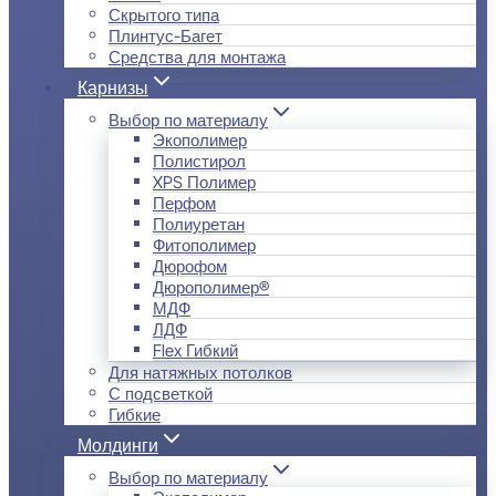
Скрытого типа
Плинтус-Багет
Средства для монтажа
Карнизы
Выбор по материалу
Экополимер
Полистирол
XPS Полимер
Перфом
Полиуретан
Фитополимер
Дюрофом
Дюрополимер®
МДФ
ЛДФ
Flex Гибкий
Для натяжных потолков
С подсветкой
Гибкие
Молдинги
Выбор по материалу