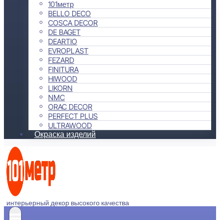
101метр
BELLO DECO
COSCA DECOR
DE BAGET
DEARTIO
EVROPLAST
FEZARD
FINITURA
HIWOOD
LIKORN
NMC
ORAC DECOR
PERFECT PLUS
ULTRAWOOD
Окраска изделий
интерьерный декор высокого качества