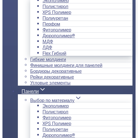
Экополимер
Полистирол
XPS Полимер
Полиуретан
Перфом
Фитополимер
Дюрополимер®
МДФ
ЛДФ
Flex Гибкий
Гибкие молдинги
Финишные молдинги для панелей
Бордюры декоративные
Рейки декоративные
Угловые элементы
Панели
Выбор по материалу
Экополимер
Полистирол
Фитополимер
XPS Полимер
Полиуретан
Дюрополимер®