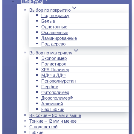
Плинтусы
Выбор по покрытию
Под покраску
Белые
Однотонные
Окрашенные
Ламинированные
Под дерево
Выбор по материалу
Экополимер
Полистирол
XPS Полимер
МДФ и ЛДФ
Пенополиуретан
Перфом
Фитополимер
Дюрополимер®
Алюминий
Flex Гибкий
Высокие – 80 мм и выше
Тонкие – 12 мм и менее
С подсветкой
Гибкие