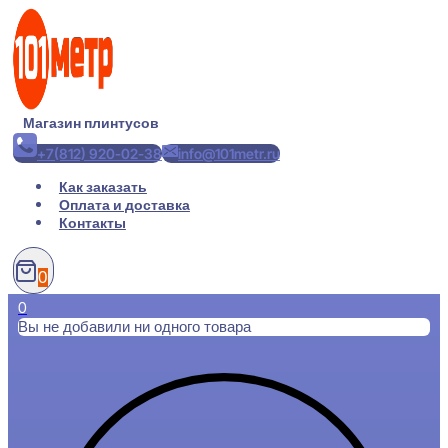
Перейти
к
содержимому
Магазин плинтусов
+7(812) 920-02-38
info@101metr.ru
Как заказать
Оплата и доставка
Контакты
0
0
Вы не добавили ни одного товара