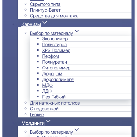
Скрытого типа
Плинтус-Багет
Средства для монтажа
Карнизы
Выбор по материалу
Экополимер
Полистирол
XPS Полимер
Перфом
Полиуретан
Фитополимер
Дюрофом
Дюрополимер®
МДФ
ЛДФ
Flex Гибкий
Для натяжных потолков
С подсветкой
Гибкие
Молдинги
Выбор по материалу