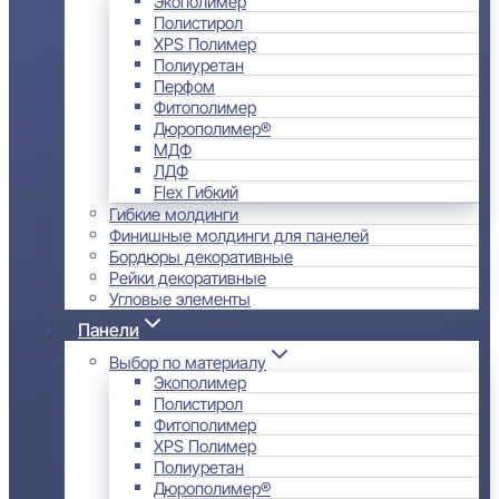
Экополимер
Полистирол
XPS Полимер
Полиуретан
Перфом
Фитополимер
Дюрополимер®
МДФ
ЛДФ
Flex Гибкий
Гибкие молдинги
Финишные молдинги для панелей
Бордюры декоративные
Рейки декоративные
Угловые элементы
Панели
Выбор по материалу
Экополимер
Полистирол
Фитополимер
XPS Полимер
Полиуретан
Дюрополимер®