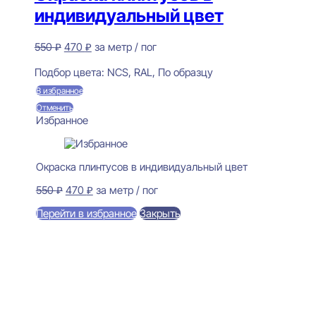
индивидуальный цвет
Первоначальная
Текущая
550
₽
470
₽
за метр / пог
цена
цена:
Предзаказ
составляла
470 ₽.
Подбор цвета:
NCS, RAL, По образцу
550 ₽.
В избранное
Отменить
Избранное
Окраска плинтусов в индивидуальный цвет
Первоначальная
Текущая
550
₽
470
₽
за метр / пог
цена
цена:
Перейти в избранное
Закрыть
составляла
470 ₽.
550 ₽.
В корзину