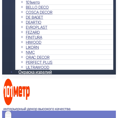
101метр
BELLO DECO
COSCA DECOR
DE BAGET
DEARTIO
EVROPLAST
FEZARD
FINITURA
HIWOOD
LIKORN
NMC
ORAC DECOR
PERFECT PLUS
ULTRAWOOD
Окраска изделий
интерьерный декор высокого качества