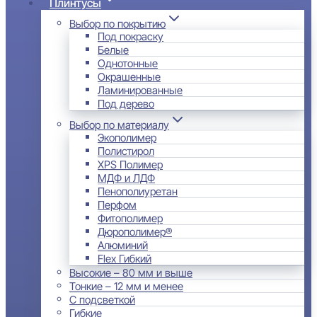
Плинтусы
Выбор по покрытию
Под покраску
Белые
Однотонные
Окрашенные
Ламинированные
Под дерево
Выбор по материалу
Экополимер
Полистирол
XPS Полимер
МДФ и ЛДФ
Пенополиуретан
Перфом
Фитополимер
Дюрополимер®
Алюминий
Flex Гибкий
Высокие – 80 мм и выше
Тонкие – 12 мм и менее
С подсветкой
Гибкие