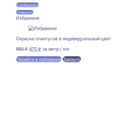
550 ₽.
В избранное
Отменить
Избранное
Окраска плинтусов в индивидуальный цвет
Первоначальная
Текущая
550
₽
470
₽
за метр / пог
цена
цена:
Перейти в избранное
Закрыть
составляла
470 ₽.
550 ₽.
В корзину
De BAGET М1У3
Декоративный элемент
196×196