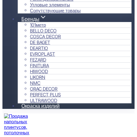
Угловые элементы
Сопутствующие товары
Бренды
101метр
BELLO DECO
COSCA DECOR
DE BAGET
DEARTIO
EVROPLAST
FEZARD
FINITURA
HIWOOD
LIKORN
NMC
ORAC DECOR
PERFECT PLUS
ULTRAWOOD
Окраска изделий