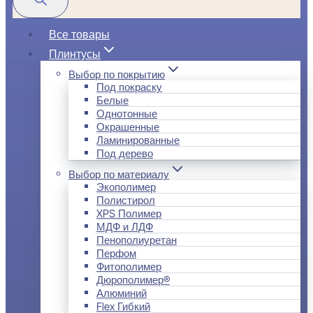
Все товары
Плинтусы
Выбор по покрытию
Под покраску
Белые
Однотонные
Окрашенные
Ламинированные
Под дерево
Выбор по материалу
Экополимер
Полистирол
XPS Полимер
МДФ и ЛДФ
Пенополиуретан
Перфом
Фитополимер
Дюрополимер®
Алюминий
Flex Гибкий