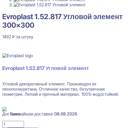
Evroplast 1.52.817 Угловой элемент 300x300
1492
₽
за штуку
Evroplast 1.52.817 Угловой элемент
Перейти в избранное
Закрыть
300×300
1492
₽
за штуку
В наличии
Evroplast 1.52.817 Угловой элемент
Угловой декоративный элемент. Произведен из
пенополиуретана. Отличное качество, безупречная
геометрия. Легкий и прочный материал. 100%-водостойкий.
Ближайшая доставка: 08.08.2026
Количество