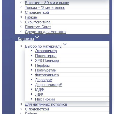
Высокие – 80 мм и выше
Тонкие – 12 мм и менее
С подсветкой
Гибкие
Скрытого типа
Плинтус-Багет
Средства для монтажа
Карнизы
Выбор по материалу
Экополимер
Полистирол
XPS Полимер
Перфом
Полиуретан
Фитополимер
Дюрофом
Дюрополимер®
МДФ
ЛДФ
Flex Гибкий
Для натяжных потолков
С подсветкой
Гибкие