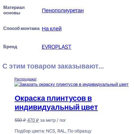
Материал
Пенополиуретан
основы
Способ монтажа
На клей
Бренд
EVROPLAST
С этим товаром заказывают...
Распродажа!
Окраска плинтусов в
индивидуальный цвет
Первоначальная
Текущая
550
₽
470
₽
за метр / пог
цена
цена:
Предзаказ
составляла
470 ₽.
Подбор цвета:
NCS, RAL, По образцу