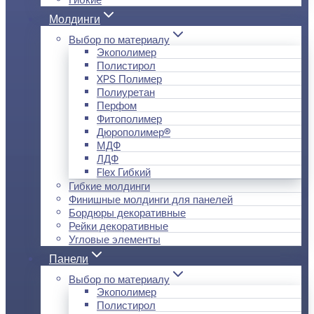
Молдинги
Выбор по материалу
Экополимер
Полистирол
XPS Полимер
Полиуретан
Перфом
Фитополимер
Дюрополимер®
МДФ
ЛДФ
Flex Гибкий
Гибкие молдинги
Финишные молдинги для панелей
Бордюры декоративные
Рейки декоративные
Угловые элементы
Панели
Выбор по материалу
Экополимер
Полистирол