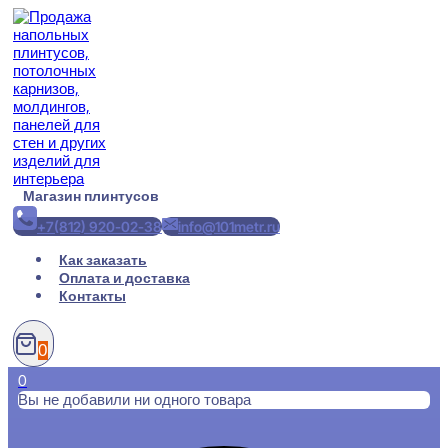
Перейти
к
содержимому
Магазин плинтусов
+7(812) 920-02-38
info@101metr.ru
Как заказать
Оплата и доставка
Контакты
0
0
Вы не добавили ни одного товара