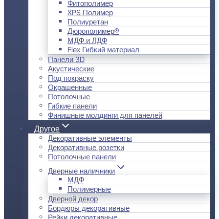
Фитополимер
XPS Полимер
Полиуретан
Дюрополимер®
МДФ и ЛДФ
Flex Гибкий материал
Панели 3D
Акустические
Под покраску
Окрашенные
Потолочные
Гибкие панели
Финишные молдинги для панелей
Другое
Декоративные элементы
Декоративные розетки
Потолочные панели
Дверные наличники
МДФ
Полимерные
Дверной декор
Бордюры декоративные
Рейки декоративные