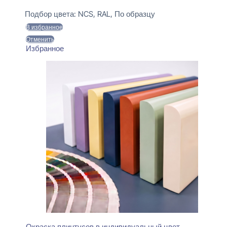
цена
цена:
Предзаказ
составляла
470 ₽.
Подбор цвета:
NCS, RAL, По образцу
550 ₽.
В избранное
Отменить
Избранное
Окраска плинтусов в индивидуальный цвет