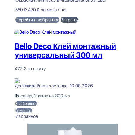
Первоначальная
Текущая
550
₽
470
₽
за метр / пог
цена
цена:
Перейти в избранное
Закрыть
составляла
470 ₽.
550 ₽.
В корзину
Bello Deco Клей монтажный
универсальный 300 мл
477
₽
за штуку
В наличии
Ближайшая доставка: 10.08.2026
Фасовка/Упаковка:
300 мл
В избранное
Отменить
Избранное