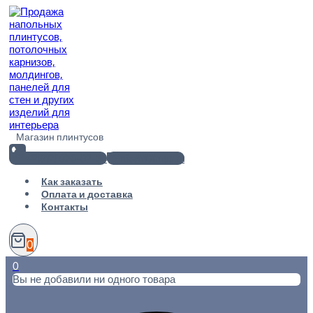
Перейти
к
содержимому
Магазин плинтусов
+7(812) 920-02-38
info@101metr.ru
Как заказать
Оплата и доставка
Контакты
0
0
Вы не добавили ни одного товара