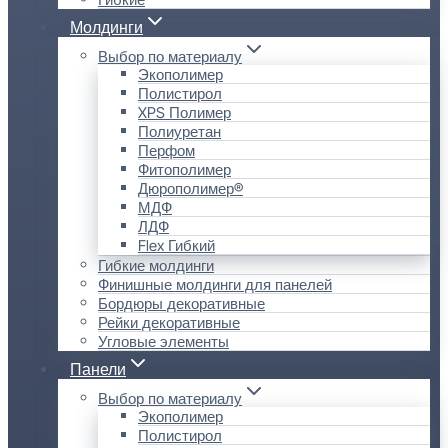
Молдинги
Выбор по материалу
Экополимер
Полистирол
XPS Полимер
Полиуретан
Перфом
Фитополимер
Дюрополимер®
МДФ
ЛДФ
Flex Гибкий
Гибкие молдинги
Финишные молдинги для панелей
Бордюры декоративные
Рейки декоративные
Угловые элементы
Панели
Выбор по материалу
Экополимер
Полистирол