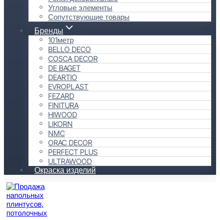
Угловые элементы
Сопутствующие товары
Бренды
101метр
BELLO DECO
COSCA DECOR
DE BAGET
DEARTIO
EVROPLAST
FEZARD
FINITURA
HIWOOD
LIKORN
NMC
ORAC DECOR
PERFECT PLUS
ULTRAWOOD
Окраска изделий