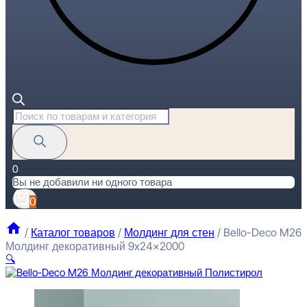
Поиск
товаров
0
Вы не добавили ни одного товара
0
/
Каталог товаров
/
Молдинг для стен
/
Bello-Deco M26
Молдинг декоративный 9x24x2000
🔍