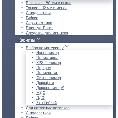
Высокие – 80 мм и выше
Тонкие – 12 мм и менее
С подсветкой
Гибкие
Скрытого типа
Плинтус-Багет
Средства для монтажа
Карнизы
Выбор по материалу
Экополимер
Полистирол
XPS Полимер
Перфом
Полиуретан
Фитополимер
Дюрофом
Дюрополимер®
МДФ
ЛДФ
Flex Гибкий
Для натяжных потолков
С подсветкой
Гибкие