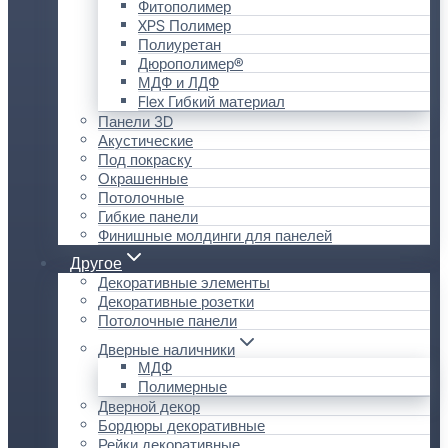
Фитополимер
XPS Полимер
Полиуретан
Дюрополимер®
МДФ и ЛДФ
Flex Гибкий материал
Панели 3D
Акустические
Под покраску
Окрашенные
Потолочные
Гибкие панели
Финишные молдинги для панелей
Другое
Декоративные элементы
Декоративные розетки
Потолочные панели
Дверные наличники
МДФ
Полимерные
Дверной декор
Бордюры декоративные
Рейки декоративные