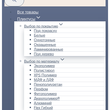
Все товары
Плинтусы
Выбор по покрытию
Под покраску
Белые
Однотонные
Окрашенные
Ламинированные
Под дерево
Выбор по материалу
Экополимер
Полистирол
XPS Полимер
МДФ и ЛДФ
Пенополиуретан
Перфом
Фитополимер
Дюрополимер®
Алюминий
Flex Гибкий