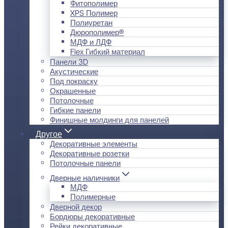
Фитополимер
XPS Полимер
Полиуретан
Дюрополимер®
МДФ и ЛДФ
Flex Гибкий материал
Панели 3D
Акустические
Под покраску
Окрашенные
Потолочные
Гибкие панели
Финишные молдинги для панелей
Другое
Декоративные элементы
Декоративные розетки
Потолочные панели
Дверные наличники
МДФ
Полимерные
Дверной декор
Бордюры декоративные
Рейки декоративные