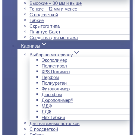
Высокие – 80 мм и выше
Тонкие – 12 мм и менее
С подсветкой
Гибкие
Скрытого типа
Плинтус-Багет
Средства для монтажа
Карнизы
Выбор по материалу
Экополимер
Полистирол
XPS Полимер
Перфом
Полиуретан
Фитополимер
Дюрофом
Дюрополимер®
МДФ
ЛДФ
Flex Гибкий
Для натяжных потолков
С подсветкой
Гибкие