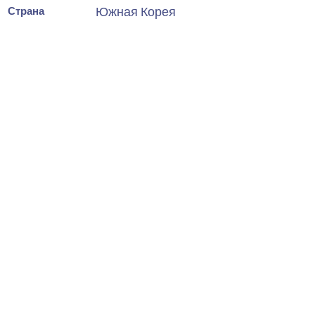
Страна
Южная Корея
Bello Deco ML 18/2600
Песчаный бриз Молдинг
декоративный 15x40x2600
645
₽
за штуку
В наличии
Ближайшая доставка: 08.08.2026
Высота:
40 мм
Ширина:
40 мм
Толщина:
15 мм
Длина:
2600 мм