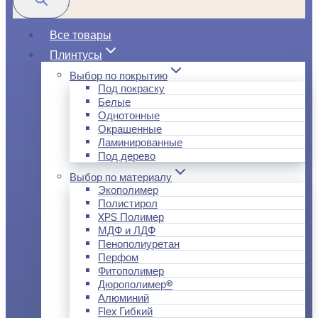
Все товары
Плинтусы
Выбор по покрытию
Под покраску
Белые
Однотонные
Окрашенные
Ламинированные
Под дерево
Выбор по материалу
Экополимер
Полистирол
XPS Полимер
МДФ и ЛДФ
Пенополиуретан
Перфом
Фитополимер
Дюрополимер®
Алюминий
Flex Гибкий