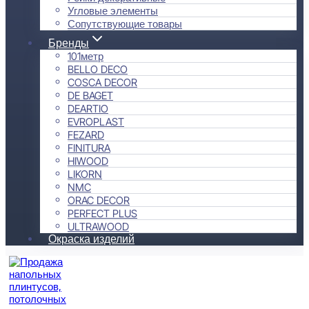
Угловые элементы
Сопутствующие товары
Бренды
101метр
BELLO DECO
COSCA DECOR
DE BAGET
DEARTIO
EVROPLAST
FEZARD
FINITURA
HIWOOD
LIKORN
NMC
ORAC DECOR
PERFECT PLUS
ULTRAWOOD
Окраска изделий