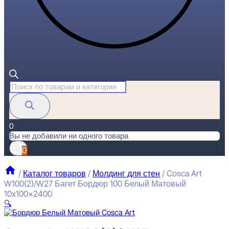
Поиск
товаров
0
Вы не добавили ни одного товара
0
/
Каталог товаров
/
Молдинг для стен
/
Cosca Art
W100(2)/W27 Багет Бордюр 100 Белый Матовый
10x100x2400
🔍