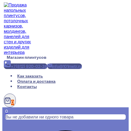
Перейти
к
содержимому
Магазин плинтусов
+7(812) 920-02-38
info@101metr.ru
Как заказать
Оплата и доставка
Контакты
0
0
Вы не добавили ни одного товара