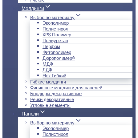
Молдинги
Выбор по материалу
Экополимер
Полистирол
XPS Полимер
Полиуретан
Перфом
Фитополимер
Дюрополимер®
МДФ
ЛДФ
Flex Гибкий
Гибкие молдинги
Финишные молдинги для панелей
Бордюры декоративные
Рейки декоративные
Угловые элементы
Панели
Выбор по материалу
Экополимер
Полистирол