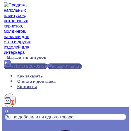
Перейти
к
содержимому
Магазин плинтусов
+7(812) 920-02-38
info@101metr.ru
Как заказать
Оплата и доставка
Контакты
0
0
Вы не добавили ни одного товара