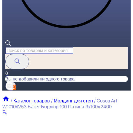
Поиск
товаров
0
Вы не добавили ни одного товара
0
/
Каталог товаров
/
Молдинг для стен
/
Cosca Art
W1010/IV53 Багет Бордюр 100 Патина 9x100x2400
🔍