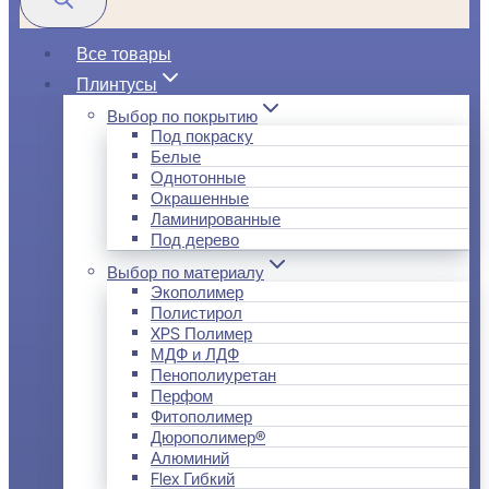
Все товары
Плинтусы
Выбор по покрытию
Под покраску
Белые
Однотонные
Окрашенные
Ламинированные
Под дерево
Выбор по материалу
Экополимер
Полистирол
XPS Полимер
МДФ и ЛДФ
Пенополиуретан
Перфом
Фитополимер
Дюрополимер®
Алюминий
Flex Гибкий