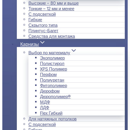
Высокие – 80 мм и выше
Тонкие – 12 мм и менее
С подсветкой
Гибкие
Скрытого типа
Плинтус-Багет
Средства для монтажа
Карнизы
Выбор по материалу
Экополимер
Полистирол
XPS Полимер
Перфом
Полиуретан
Фитополимер
Дюрофом
Дюрополимер®
МДФ
ЛДФ
Flex Гибкий
Для натяжных потолков
С подсветкой
Гибкие