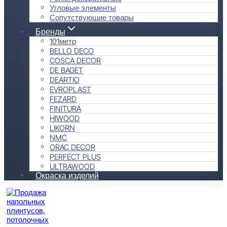
Угловые элементы
Сопутствующие товары
Бренды
101метр
BELLO DECO
COSCA DECOR
DE BAGET
DEARTIO
EVROPLAST
FEZARD
FINITURA
HIWOOD
LIKORN
NMC
ORAC DECOR
PERFECT PLUS
ULTRAWOOD
Окраска изделий