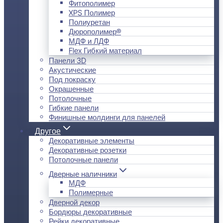
Фитополимер
XPS Полимер
Полиуретан
Дюрополимер®
МДФ и ЛДФ
Flex Гибкий материал
Панели 3D
Акустические
Под покраску
Окрашенные
Потолочные
Гибкие панели
Финишные молдинги для панелей
Другое
Декоративные элементы
Декоративные розетки
Потолочные панели
Дверные наличники
МДФ
Полимерные
Дверной декор
Бордюры декоративные
Рейки декоративные