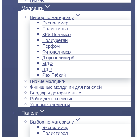
Молдинги
Выбор по материалу
Экополимер
Полистирол
XPS Полимер
Полиуретан
Перфом
Фитополимер
Дюрополимер®
МДФ
ЛДФ
Flex Гибкий
Гибкие молдинги
Финишные молдинги для панелей
Бордюры декоративные
Рейки декоративные
Угловые элементы
Панели
Выбор по материалу
Экополимер
Полистирол