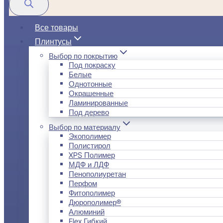
Все товары
Плинтусы
Выбор по покрытию
Под покраску
Белые
Однотонные
Окрашенные
Ламинированные
Под дерево
Выбор по материалу
Экополимер
Полистирол
XPS Полимер
МДФ и ЛДФ
Пенополиуретан
Перфом
Фитополимер
Дюрополимер®
Алюминий
Flex Гибкий