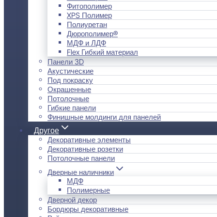
Фитополимер
XPS Полимер
Полиуретан
Дюрополимер®
МДФ и ЛДФ
Flex Гибкий материал
Панели 3D
Акустические
Под покраску
Окрашенные
Потолочные
Гибкие панели
Финишные молдинги для панелей
Другое
Декоративные элементы
Декоративные розетки
Потолочные панели
Дверные наличники
МДФ
Полимерные
Дверной декор
Бордюры декоративные