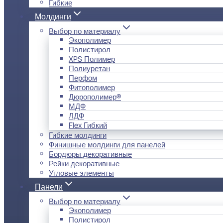
Гибкие
Молдинги
Выбор по материалу
Экополимер
Полистирол
XPS Полимер
Полиуретан
Перфом
Фитополимер
Дюрополимер®
МДФ
ЛДФ
Flex Гибкий
Гибкие молдинги
Финишные молдинги для панелей
Бордюры декоративные
Рейки декоративные
Угловые элементы
Панели
Выбор по материалу
Экополимер
Полистирол