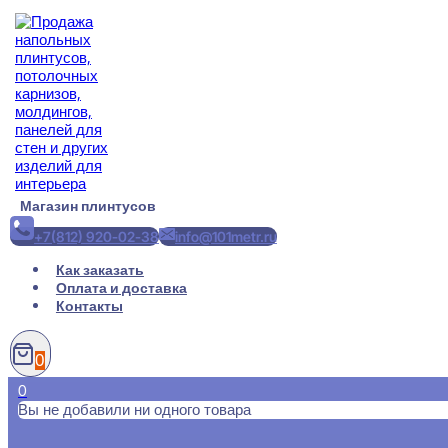
Перейти
к
содержимому
Магазин плинтусов
+7(812) 920-02-38
info@101metr.ru
Как заказать
Оплата и доставка
Контакты
0
0
Вы не добавили ни одного товара