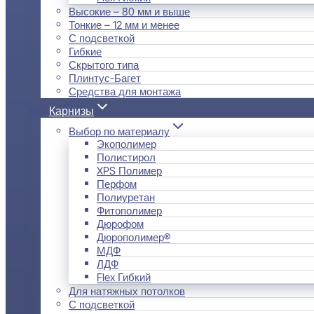
Высокие – 80 мм и выше
Тонкие – 12 мм и менее
С подсветкой
Гибкие
Скрытого типа
Плинтус-Багет
Средства для монтажа
Карнизы
Выбор по материалу
Экополимер
Полистирол
XPS Полимер
Перфом
Полиуретан
Фитополимер
Дюрофом
Дюрополимер®
МДФ
ЛДФ
Flex Гибкий
Для натяжных потолков
С подсветкой