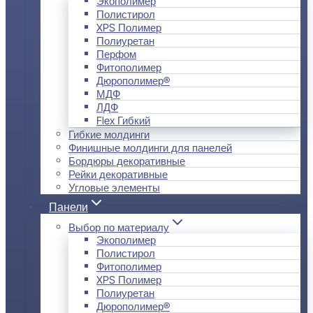
Экополимер
Полистирол
XPS Полимер
Полиуретан
Перфом
Фитополимер
Дюрополимер®
МДФ
ЛДФ
Flex Гибкий
Гибкие молдинги
Финишные молдинги для панелей
Бордюры декоративные
Рейки декоративные
Угловые элементы
Панели
Выбор по материалу
Экополимер
Полистирол
Фитополимер
XPS Полимер
Полиуретан
Дюрополимер®