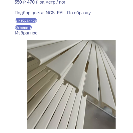
Первоначальная
Текущая
550
₽
470
₽
за метр / пог
цена
цена:
Предзаказ
составляла
470 ₽.
Подбор цвета:
NCS, RAL, По образцу
550 ₽.
В избранное
Отменить
Избранное