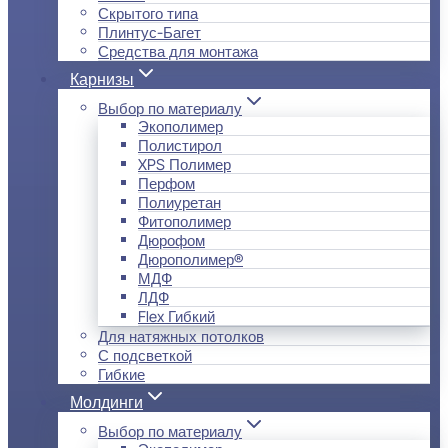
Скрытого типа
Плинтус-Багет
Средства для монтажа
Карнизы
Выбор по материалу
Экополимер
Полистирол
XPS Полимер
Перфом
Полиуретан
Фитополимер
Дюрофом
Дюрополимер®
МДФ
ЛДФ
Flex Гибкий
Для натяжных потолков
С подсветкой
Гибкие
Молдинги
Выбор по материалу