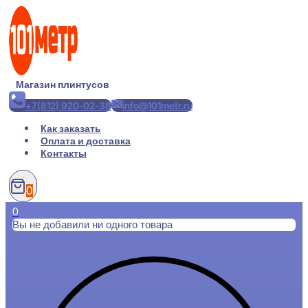
Перейти
к
содержимому
Магазин плинтусов
+7(812) 920-02-38
info@101metr.ru
Как заказать
Оплата и доставка
Контакты
0
0
Вы не добавили ни одного товара