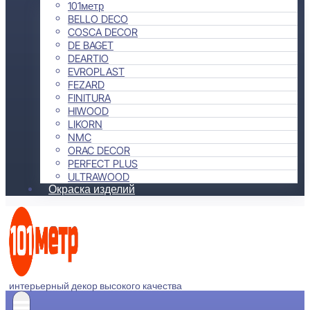
101метр
BELLO DECO
COSCA DECOR
DE BAGET
DEARTIO
EVROPLAST
FEZARD
FINITURA
HIWOOD
LIKORN
NMC
ORAC DECOR
PERFECT PLUS
ULTRAWOOD
Окраска изделий
интерьерный декор высокого качества