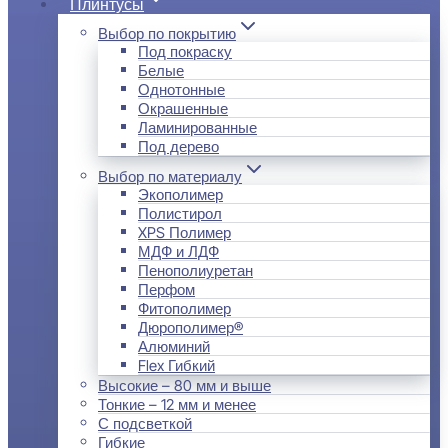
Плинтусы
Выбор по покрытию
Под покраску
Белые
Однотонные
Окрашенные
Ламинированные
Под дерево
Выбор по материалу
Экополимер
Полистирол
XPS Полимер
МДФ и ЛДФ
Пенополиуретан
Перфом
Фитополимер
Дюрополимер®
Алюминий
Flex Гибкий
Высокие – 80 мм и выше
Тонкие – 12 мм и менее
С подсветкой
Гибкие