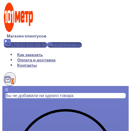
Перейти
к
содержимому
Магазин плинтусов
+7(812) 920-02-38
info@101metr.ru
Как заказать
Оплата и доставка
Контакты
0
0
Вы не добавили ни одного товара