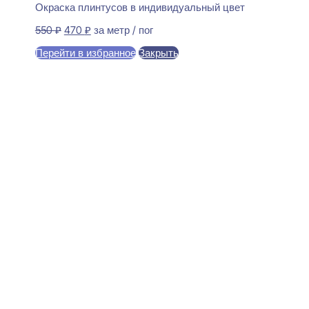
Окраска плинтусов в индивидуальный цвет
Первоначальная
Текущая
550
₽
470
₽
за метр / пог
цена
цена:
Перейти в избранное
Закрыть
составляла
470 ₽.
550 ₽.
В корзину