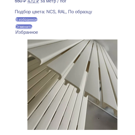
Первоначальная
Текущая
550
₽
470
₽
за метр / пог
цена
цена:
Предзаказ
составляла
470 ₽.
Подбор цвета:
NCS, RAL, По образцу
550 ₽.
В избранное
Отменить
Избранное