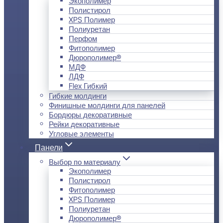
Экополимер
Полистирол
XPS Полимер
Полиуретан
Перфом
Фитополимер
Дюрополимер®
МДФ
ЛДФ
Flex Гибкий
Гибкие молдинги
Финишные молдинги для панелей
Бордюры декоративные
Рейки декоративные
Угловые элементы
Панели
Выбор по материалу
Экополимер
Полистирол
Фитополимер
XPS Полимер
Полиуретан
Дюрополимер®