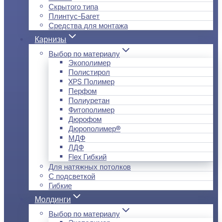
Скрытого типа
Плинтус-Багет
Средства для монтажа
Карнизы
Выбор по материалу
Экополимер
Полистирол
XPS Полимер
Перфом
Полиуретан
Фитополимер
Дюрофом
Дюрополимер®
МДФ
ЛДФ
Flex Гибкий
Для натяжных потолков
С подсветкой
Гибкие
Молдинги
Выбор по материалу