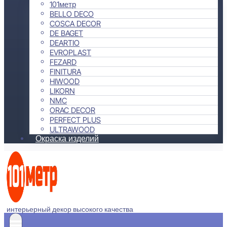
101метр
BELLO DECO
COSCA DECOR
DE BAGET
DEARTIO
EVROPLAST
FEZARD
FINITURA
HIWOOD
LIKORN
NMC
ORAC DECOR
PERFECT PLUS
ULTRAWOOD
Окраска изделий
интерьерный декор высокого качества