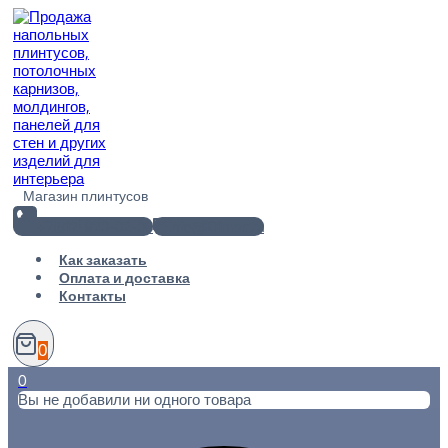
Перейти
к
содержимому
Магазин плинтусов
+7(812) 920-02-38
info@101metr.ru
Как заказать
Оплата и доставка
Контакты
0
0
Вы не добавили ни одного товара