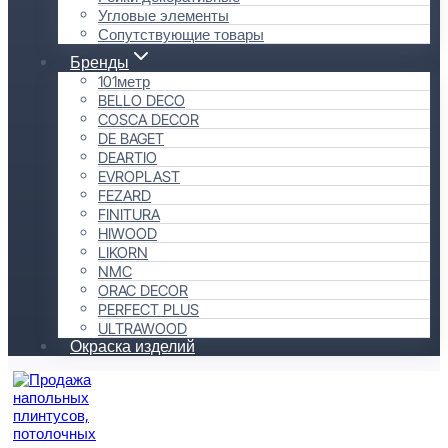
Угловые элементы
Сопутствующие товары
Бренды
101метр
BELLO DECO
COSCA DECOR
DE BAGET
DEARTIO
EVROPLAST
FEZARD
FINITURA
HIWOOD
LIKORN
NMC
ORAC DECOR
PERFECT PLUS
ULTRAWOOD
Окраска изделий