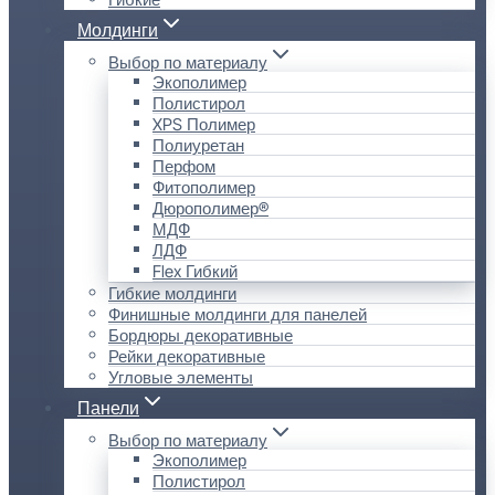
Молдинги
Выбор по материалу
Экополимер
Полистирол
XPS Полимер
Полиуретан
Перфом
Фитополимер
Дюрополимер®
МДФ
ЛДФ
Flex Гибкий
Гибкие молдинги
Финишные молдинги для панелей
Бордюры декоративные
Рейки декоративные
Угловые элементы
Панели
Выбор по материалу
Экополимер
Полистирол