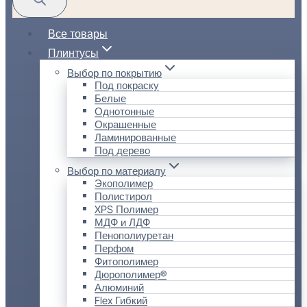
Все товары
Плинтусы
Выбор по покрытию
Под покраску
Белые
Однотонные
Окрашенные
Ламинированные
Под дерево
Выбор по материалу
Экополимер
Полистирол
XPS Полимер
МДФ и ЛДФ
Пенополиуретан
Перфом
Фитополимер
Дюрополимер®
Алюминий
Flex Гибкий