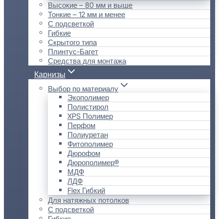
Высокие – 80 мм и выше
Тонкие – 12 мм и менее
С подсветкой
Гибкие
Скрытого типа
Плинтус-Багет
Средства для монтажа
Карнизы
Выбор по материалу
Экополимер
Полистирол
XPS Полимер
Перфом
Полиуретан
Фитополимер
Дюрофом
Дюрополимер®
МДФ
ЛДФ
Flex Гибкий
Для натяжных потолков
С подсветкой
Гибкие