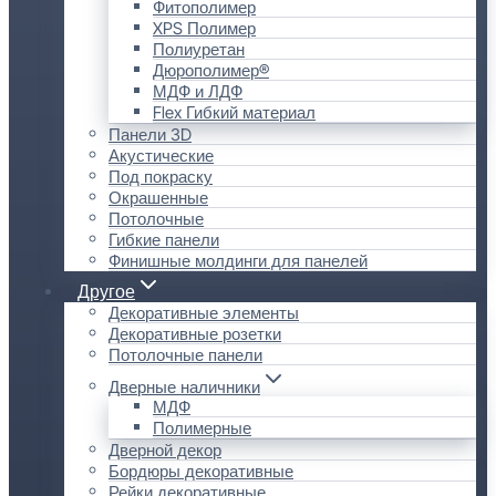
Фитополимер
XPS Полимер
Полиуретан
Дюрополимер®
МДФ и ЛДФ
Flex Гибкий материал
Панели 3D
Акустические
Под покраску
Окрашенные
Потолочные
Гибкие панели
Финишные молдинги для панелей
Другое
Декоративные элементы
Декоративные розетки
Потолочные панели
Дверные наличники
МДФ
Полимерные
Дверной декор
Бордюры декоративные
Рейки декоративные