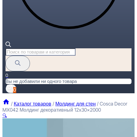
Поиск
товаров
0
Вы не добавили ни одного товара
0
/
Каталог товаров
/
Молдинг для стен
/
Cosca Decor
MX042 Молдинг декоративный 12x30x2000
🔍