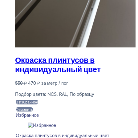
Окраска плинтусов в
индивидуальный цвет
Первоначальная
Текущая
550
₽
470
₽
за метр / пог
цена
цена:
Предзаказ
составляла
470 ₽.
Подбор цвета:
NCS, RAL, По образцу
550 ₽.
В избранное
Отменить
Избранное
Окраска плинтусов в индивидуальный цвет